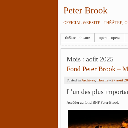
Peter Brook
OFFICIAL WEBSITE : THÉÂTRE, 
théâtre – theatre
opéra – opera
Mois :
août 2025
Fond Peter Brook – M
Posted in
Archives
,
Théâtre
-
27 août 2
L’un des plus import
Accéder au fond BNF Peter Brook