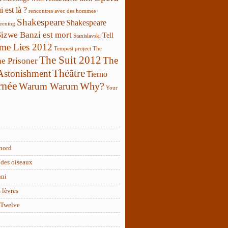
 est là ?
rencontres avec des hommes
Shakespeare
Shakespeare
reening
Sizwe Banzi est mort
Tell
Stanislavski
 me Lies 2012
Tempest project
The
The Suit 2012
The
e Prisoner
Théâtre
 Astonishment
Tierno
rnée
Why?
Warum Warum
Your
nord
des oiseaux
nni
 lèvres
 Twelve