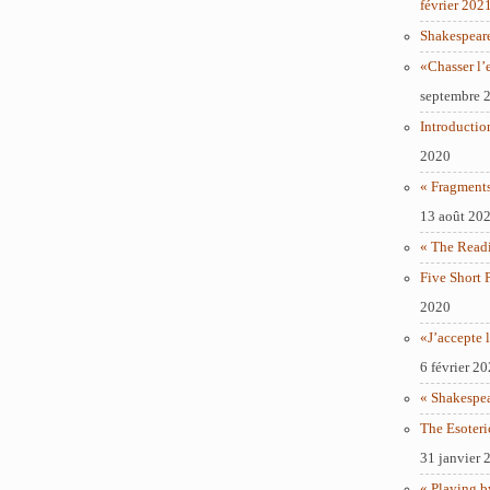
février 202
Shakespear
«Chasser l’
septembre 
Introductio
2020
« Fragments
13 août 20
« The Readi
Five Short 
2020
«J’accepte l
6 février 2
« Shakespe
The Esoteri
31 janvier 
« Playing b