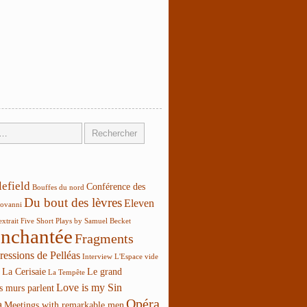
lefield
Conférence des
Bouffes du nord
Du bout des lèvres
Eleven
ovanni
extrait
Five Short Plays by Samuel Becket
enchantée
Fragments
ressions de Pelléas
Interview
L'Espace vide
La Cerisaie
Le grand
La Tempête
Love is my Sin
s murs parlent
Opéra
a
Meetings with remarkable men