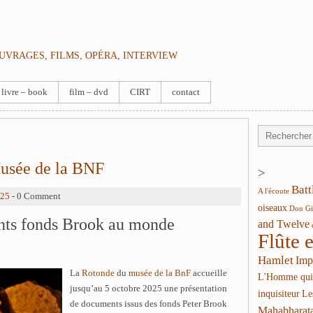
OUVRAGES, FILMS, OPÉRA, INTERVIEW
livre – book
film – dvd
CIRT
contact
usée de la BNF
>
Batt
A l'écoute
025
- 0 Comment
oiseaux
Don Gi
ants fonds Brook au monde
and Twelve
Flûte 
Hamlet
Imp
La
Rotonde
du
musée de la BnF
accueille
L'Homme qui
jusqu’au 5 octobre 2025 une présentation
inquisiteur
Le
de documents issus des fonds Peter Brook
Mahabharat