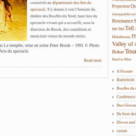
conservés au
département des Arts du
Qui
Projection
spectacle
. S’y donne à voir l’histoire du
remarquables
sc
théâtre des Bouffes du Nord, haut lieu du
Resonance
spectacle vivant qui a accueilli, sous la
Tell
me lies
direction de Brook, des comédiens et
Th
musiciens venus du monde entier.
Mahabharata
Valley of
s La tempête, mise en scène Peter Brook – 1991 © Photo
Tou
rts du spectacle.
Bokar
Hand in Mine
Read more
A l'écoute
Battlefield
Bouffes du 
Conférence 
Don Giova
Du bout des
Eleven and
extrait