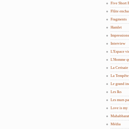
Five Short 
Flûte encha
Fragments
Hamlet
Impressions
Interview
L'Espace vi
L'Homme q
La Cerisaie
La Tempête
Le grand in
Les Iks
Les murs pa
Love is my 
Mahabhara
Média