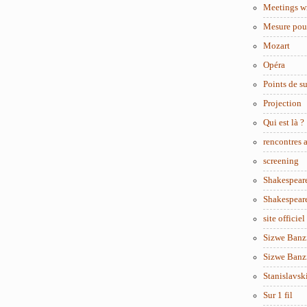
Meetings w
Mesure pou
Mozart
Opéra
Points de s
Projection
Qui est là ?
rencontres
screening
Shakespear
Shakespear
site officiel
Sizwe Banzi
Sizwe Banzi
Stanislavsk
Sur 1 fil