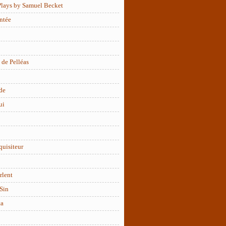
Plays by Samuel Becket
ntée
 de Pelléas
de
ui
quisiteur
rlent
Sin
ta