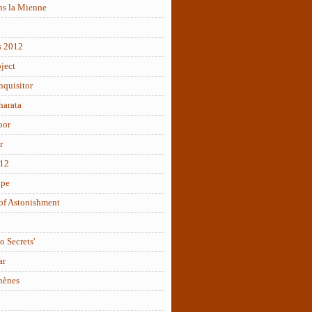
ns la Mienne
s 2012
ject
nquisitor
arata
oor
r
012
ope
of Astonishment
o Secrets'
ar
hènes