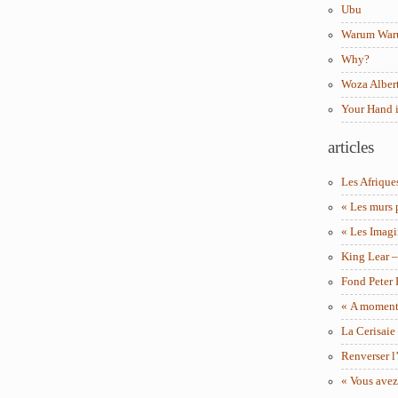
Ubu
Warum Wa
Why?
Woza Albert
Your Hand 
articles
Les Afrique
« Les murs 
« Les Imagi
King Lear 
Fond Peter
« A moment 
La Cerisaie
Renverser l’
« Vous avez