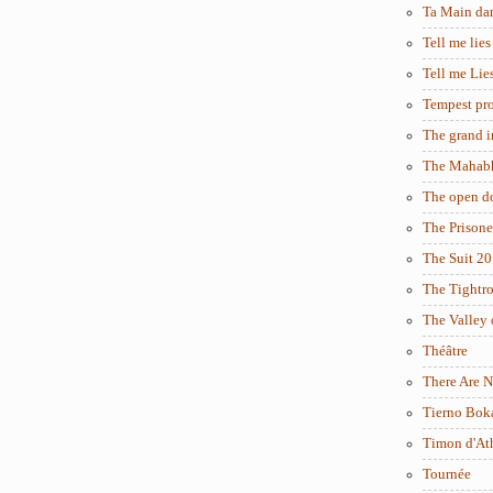
Ta Main da
Tell me lies
Tell me Lie
Tempest pro
The grand i
The Mahabh
The open d
The Prisone
The Suit 2
The Tightr
The Valley 
Théâtre
There Are N
Tierno Bok
Timon d'At
Tournée