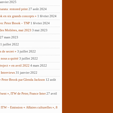
janvier 2025
rata: restored print
27 août 2024
ok en six grands concepts »
1 février 2024
vec Peter Brook – TNP
1 février 2024
des Molières, mai 2023
3 mai 2023
27 mars 2023
1 juillet 2022
as de secret »
3 juillet 2022
 nous a quitté
3 juillet 2022
roject » en avril 2022
4 mars 2022
 Interviews
31 janvier 2022
e Peter Brook par Glenda Jackson
12 août
ésent », ITW de Peter, France Inter
27 avril
ITW – Emission « Affaires culturelles », 8