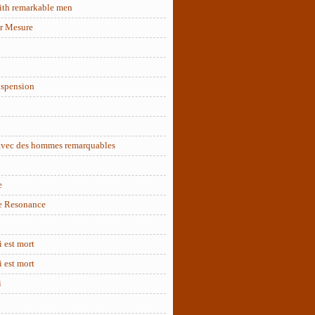
ith remarkable men
r Mesure
uspension
 avec des hommes remarquables
e
e Resonance
 est mort
 est mort
i