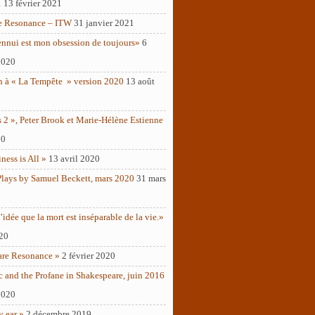
1
13 février 2021
e Resonance – ITW
31 janvier 2021
ennui est mon obsession de toujours»
6
2020
n à « La Tempête » version 2020
13 août
 2 », Peter Brook et Marie-Hélène Estienne
20
ness is All »
13 avril 2020
Plays by Samuel Beckett, mars 2020
31 mars
’idée que la mort est inséparable de la vie.»
020
are Resonance »
2 février 2020
c and the Profane in Shakespeare, juin 2016
2020
y ear »
2 décembre 2019