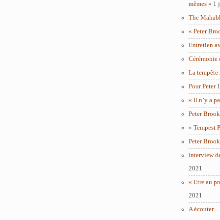
mêmes »
1 
The Mahabha
« Peter Bro
Entretien a
Cérémonie 
La tempête
Pour Peter
1
« Il n’y a p
Peter Brook
« Tempest P
Peter Brook
Interview d
2021
« Etre au pr
2021
A écouter… 