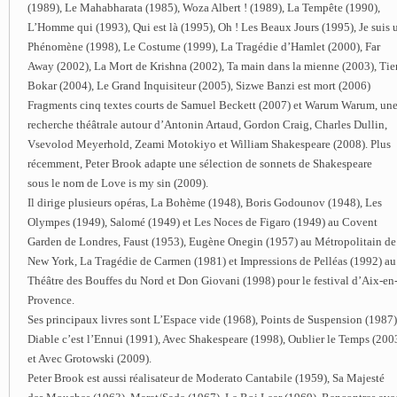
(1989), Le Mahabharata (1985), Woza Albert ! (1989), La Tempête (1990),
L’Homme qui (1993), Qui est là (1995), Oh ! Les Beaux Jours (1995), Je suis 
Phénomène (1998), Le Costume (1999), La Tragédie d’Hamlet (2000), Far
Away (2002), La Mort de Krishna (2002), Ta main dans la mienne (2003), Tie
Bokar (2004), Le Grand Inquisiteur (2005), Sizwe Banzi est mort (2006)
Fragments cinq textes courts de Samuel Beckett (2007) et Warum Warum, un
recherche théâtrale autour d’Antonin Artaud, Gordon Craig, Charles Dullin,
Vsevolod Meyerhold, Zeami Motokiyo et William Shakespeare (2008). Plus
récemment, Peter Brook adapte une sélection de sonnets de Shakespeare
sous le nom de Love is my sin (2009).
Il dirige plusieurs opéras, La Bohème (1948), Boris Godounov (1948), Les
Olympes (1949), Salomé (1949) et Les Noces de Figaro (1949) au Covent
Garden de Londres, Faust (1953), Eugène Onegin (1957) au Métropolitain de
New York, La Tragédie de Carmen (1981) et Impressions de Pelléas (1992) au
Théâtre des Bouffes du Nord et Don Giovani (1998) pour le festival d’Aix-en
Provence.
Ses principaux livres sont L’Espace vide (1968), Points de Suspension (1987)
Diable c’est l’Ennui (1991), Avec Shakespeare (1998), Oublier le Temps (200
et Avec Grotowski (2009).
Peter Brook est aussi réalisateur de Moderato Cantabile (1959), Sa Majesté