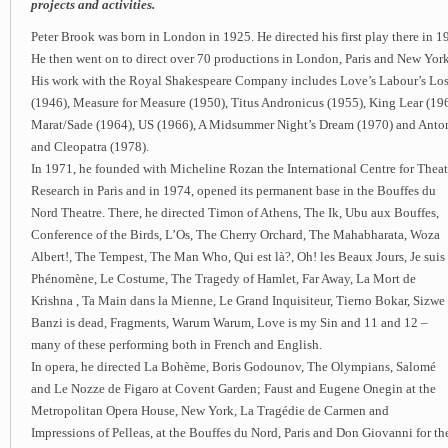
projects and activities.
Peter Brook was born in London in 1925. He directed his first play there in 1
He then went on to direct over 70 productions in London, Paris and New York
His work with the Royal Shakespeare Company includes Love’s Labour’s Los
(1946), Measure for Measure (1950), Titus Andronicus (1955), King Lear (19
Marat/Sade (1964), US (1966), A Midsummer Night’s Dream (1970) and Anto
and Cleopatra (1978).
In 1971, he founded with Micheline Rozan the International Centre for Theat
Research in Paris and in 1974, opened its permanent base in the Bouffes du
Nord Theatre. There, he directed Timon of Athens, The Ik, Ubu aux Bouffes,
Conference of the Birds, L’Os, The Cherry Orchard, The Mahabharata, Woza
Albert!, The Tempest, The Man Who, Qui est là?, Oh! les Beaux Jours, Je suis
Phénomène, Le Costume, The Tragedy of Hamlet, Far Away, La Mort de
Krishna , Ta Main dans la Mienne, Le Grand Inquisiteur, Tierno Bokar, Sizwe
Banzi is dead, Fragments, Warum Warum, Love is my Sin and 11 and 12 –
many of these performing both in French and English.
In opera, he directed La Bohème, Boris Godounov, The Olympians, Salomé
and Le Nozze de Figaro at Covent Garden; Faust and Eugene Onegin at the
Metropolitan Opera House, New York, La Tragédie de Carmen and
Impressions of Pelleas, at the Bouffes du Nord, Paris and Don Giovanni for th