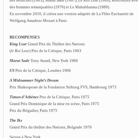
des Mouches (1963), Marat/Sade (1967), Le Roi Lear (1969), Rencontres ave
des hommes remarquables (1976) et Le Mahabharata (1989).
En novembre 2010, il créera une version adaptée de La Flûte Enchantée de
Wolfgang Amadeus Mozart à Paris.
RECOMPENSES
King Lear
Grand Prix du Théâtre des Nations
(
le Roi Lear
) Prix de la Critique, Paris 1963
Marat Sade
Tony Award, New York 1966
US
Prix de la Critique, Londres 1966
A Midsummer Night’s Dream
Prix Shakespeare de la Fondation Stiftung FVS, Hambourg 1973
Timon d’Athènes
Prix de la Critique, Paris 1975
Grand Prix Dominique de la mise en scène, Paris 1975
Prix du Brigadier, Paris 1975
The Iks
Grand Prix du théâtre des Nations, Belgrade 1976
Saison à New York