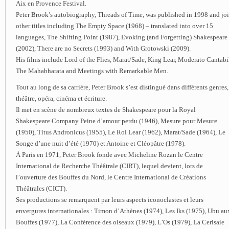
Aix en Provence Festival.
Peter Brook’s autobiography, Threads of Time, was published in 1998 and jo
other titles including The Empty Space (1968) – translated into over 15
languages, The Shifting Point (1987), Evoking (and Forgetting) Shakespeare
(2002), There are no Secrets (1993) and With Grotowski (2009).
His films include Lord of the Flies, Marat/Sade, King Lear, Moderato Cantabi
The Mahabharata and Meetings with Remarkable Men.
Tout au long de sa carrière, Peter Brook s’est distingué dans différents genres,
théâtre, opéra, cinéma et écriture.
Il met en scène de nombreux textes de Shakespeare pour la Royal
Shakespeare Company Peine d’amour perdu (1946), Mesure pour Mesure
(1950), Titus Andronicus (1955), Le Roi Lear (1962), Marat/Sade (1964), Le
Songe d’une nuit d’été (1970) et Antoine et Cléopâtre (1978).
À Paris en 1971, Peter Brook fonde avec Micheline Rozan le Centre
International de Recherche Théâtrale (CIRT), lequel devient, lors de
l’ouverture des Bouffes du Nord, le Centre International de Créations
Théâtrales (CICT).
Ses productions se remarquent par leurs aspects iconoclastes et leurs
envergures internationales : Timon d’Athènes (1974), Les Iks (1975), Ubu au
Bouffes (1977), La Conférence des oiseaux (1979), L’Os (1979), La Cerisaie