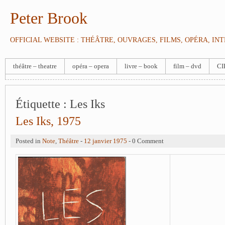
Peter Brook
OFFICIAL WEBSITE : THÉÂTRE, OUVRAGES, FILMS, OPÉRA, IN
théâtre – theatre
opéra – opera
livre – book
film – dvd
CI
Étiquette :
Les Iks
Les Iks, 1975
Posted in
Note
,
Théâtre
-
12 janvier 1975
- 0 Comment