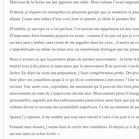
Directeur de la Scène me fait apporter une table. Mon volume l’avait impress
D’abord, je répartis les interprètes en plusieurs groupe que je numérote et plac
départ. Lisant mes ordres d’une voix forte et assurée, je lâche le premier flot.
D’emblée, je sais que ce n’est pas bon. Ces acteurs me rappelaient en rien leu
D’imposants êtres humains projetés en avant : certains d’un pas vif que je n’a
sur moi sans s’arrêter, sans cesser de me regarder dans les yeux ; d’autres au co
s’immobilisant ou même reculant avec un maniérisme distingué qui me prena
Nous n’avions vu que la première phase du premier mouvement – la lettre A 
étaient tous à des places si mauvaises que le mouvement B ne pouvait s’encha
lâcher. En dépit de toute ma préparation, j’étais complétement perdu. Devai
faire plier ces comédiens jusqu’à ce qu’ils se conforment à mes notes ? Une v
invitait. Une autre voix, cependant, me murmurait qu’il pouvait être bien plus
mouvements en train de s’improviser devant moi. Mouvements plein d’énergie
personnelles, aiguisés par des enthousiasmes particuliers aussi bien que par la
rythmes divers et ouvrant des possibilités imprévues. Ce fut un moment de p
Quand j’y repense, il me semble que tout mon travail à venir s’est joué à ce 
Fermant mon dossier, j’entrai dans le cercle des comédiens. Et depuis je n’ai p
sur une mise en scène écrite. »