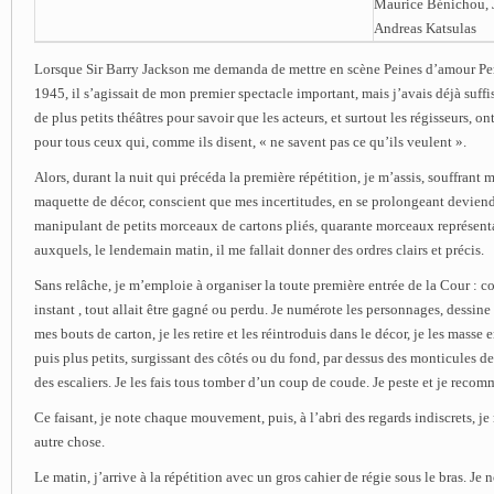
Maurice Bénichou, J
Andreas Katsulas
Lorsque Sir Barry Jackson me demanda de mettre en scène Peines d’amour Per
1945, il s’agissait de mon premier spectacle important, mais j’avais déjà suff
de plus petits théâtres pour savoir que les acteurs, et surtout les régisseurs, o
pour tous ceux qui, comme ils disent, « ne savent pas ce qu’ils veulent ».
Alors, durant la nuit qui précéda la première répétition, je m’assis, souffrant 
maquette de décor, conscient que mes incertitudes, en se prolongeant deviendr
manipulant de petits morceaux de cartons pliés, quarante morceaux représenta
auxquels, le lendemain matin, il me fallait donner des ordres clairs et précis.
Sans relâche, je m’emploie à organiser la toute première entrée de la Cour : c
instant , tout allait être gagné ou perdu. Je numérote les personnages, dessin
mes bouts de carton, je les retire et les réintroduis dans le décor, je les mass
puis plus petits, surgissant des côtés ou du fond, par dessus des monticules 
des escaliers. Je les fais tous tomber d’un coup de coude. Je peste et je reco
Ce faisant, je note chaque mouvement, puis, à l’abri des regards indiscrets, je
autre chose.
Le matin, j’arrive à la répétition avec un gros cahier de régie sous le bras. Je 