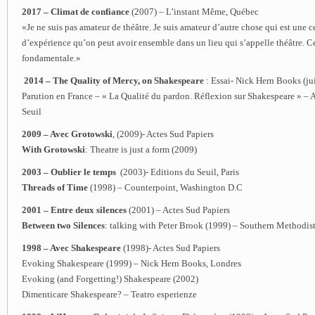
2017 – Climat de confiance
(2007) – L’instant Même, Québec
«Je ne suis pas amateur de théâtre. Je suis amateur d’autre chose qui est une c
d’expérience qu’on peut avoir ensemble dans un lieu qui s’appelle théâtre. Ce
fondamentale.»
2014 – The Quality of Mercy, on Shakespeare
: Essai- Nick Hern Books (ju
Parution en France – « La Qualité du pardon. Réflexion sur Shakespeare » – 
Seuil
2009 – Avec Grotowski
, (2009)- Actes Sud Papiers
With Grotowski
: Theatre is just a form (2009)
2003 – Oublier le temps
(2003)- Editions du Seuil, Paris
Threads of Time
(1998) – Counterpoint, Washington D.C
2001 – Entre deux silences
(2001) – Actes Sud Papiers
Between two Silences
: talking with Peter Brook (1999) – Southern Methodist
1998 – Avec Shakespeare
(1998)- Actes Sud Papiers
Evoking Shakespeare (1999) – Nick Hern Books, Londres
Evoking (and Forgetting!) Shakespeare (2002)
Dimenticare Shakespeare? – Teatro esperienze