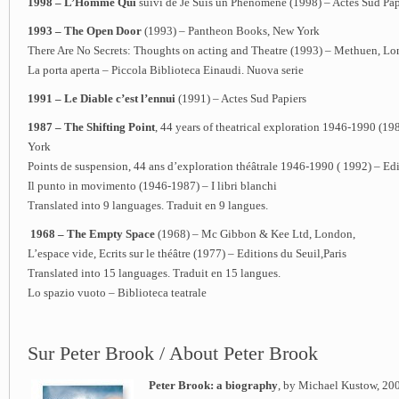
1998 – L’Homme Qui
suivi de Je Suis un Phénomène (1998) – Actes Sud Pap
1993 – The Open Door
(1993) – Pantheon Books, New York
There Are No Secrets: Thoughts on acting and Theatre (1993) – Methuen, Lo
La porta aperta – Piccola Biblioteca Einaudi. Nuova serie
1991 – Le Diable c’est l’ennui
(1991) – Actes Sud Papiers
1987 – The Shifting Point
, 44 years of theatrical exploration 1946-1990 (1
York
Points de suspension, 44 ans d’exploration théâtrale 1946-1990 ( 1992) – Edit
Il punto in movimento (1946-1987) – I libri blanchi
Translated into 9 languages. Traduit en 9 langues.
1968 – The Empty Space
(1968) – Mc Gibbon & Kee Ltd, London,
L’espace vide, Ecrits sur le théâtre (1977) – Editions du Seuil,Paris
Translated into 15 languages. Traduit en 15 langues.
Lo spazio vuoto – Biblioteca teatrale
Sur Peter Brook / About Peter Brook
Peter Brook: a biography
, by Michael Kustow, 20