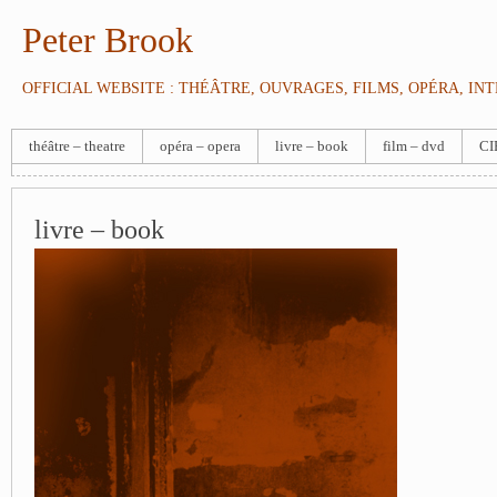
Peter Brook
OFFICIAL WEBSITE : THÉÂTRE, OUVRAGES, FILMS, OPÉRA, IN
théâtre – theatre
opéra – opera
livre – book
film – dvd
CI
livre – book