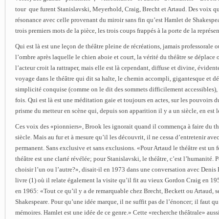
tour ­ que furent Stanislavski, Meyerhold, Craig, Brecht et Artaud. Des voix q
résonance avec celle provenant du miroir sans fin qu’est Hamlet de Shakespear
trois premiers mots de la pièce, les trois coups frappés à la porte de la représe
Qui est là est une leçon de théâtre pleine de récréations, jamais professorale o
l’ombre après laquelle le chien aboie et court, la vérité du théâtre se déplace
l’acteur croit la rattraper, mais elle est là cependant, diffuse et divine, éviden
voyage dans le théâtre qui dit sa halte, le chemin accompli, gigantesque et dé
simplicité conquise (comme on le dit des sommets difficilement accessibles), 
fois. Qui est là est une méditation gaie et toujours en actes, sur les pouvoirs du
prisme du metteur en scène qui, depuis son apparition il y a un siècle, en est 
Ces voix des «pionniers», Brook les ignorait quand il commença à faire du thé
siècle. Mais au fur et à mesure qu’il les découvrit, il ne cessa d’entretenir ave
permanent. Sans exclusive et sans exclusions. «Pour Artaud le théâtre est un f
théâtre est une clarté révélée; pour Stanislavski, le théâtre, c’est l’humanité
choisir l’un ou l’autre?», disait-il en 1973 dans une conversation avec Denis 
livre (1) où il relate également la visite qu’il fit au vieux Gordon Craig en 19
en 1965: «Tout ce qu’il y a de remarquable chez Brecht, Beckett ou Artaud, s
Shakespeare. Pour qu’une idée marque, il ne suffit pas de l’énoncer; il faut qu
mémoires. Hamlet est une idée de ce genre.» Cette «recherche théâtrale» aussi