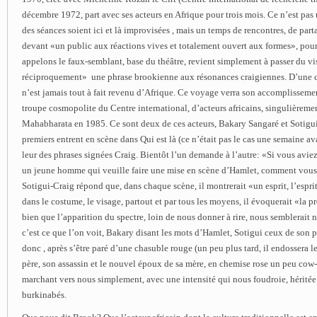
décembre 1972, part avec ses acteurs en Afrique pour trois mois. Ce n’est pas 
des séances soient ici et là improvisées ­, mais un temps de rencontres, de par
devant «un public aux réactions vives et totalement ouvert aux formes», pou
appelons le faux-semblant, base du théâtre, revient simplement à passer du visi
réciproquement» ­ une phrase brookienne aux résonances craigiennes. D’une 
n’est jamais tout à fait revenu d’Afrique. Ce voyage verra son accomplissemen
troupe cosmopolite du Centre international, d’acteurs africains, singulièremen
Mahabharata en 1985. Ce sont deux de ces acteurs, Bakary Sangaré et Sotigui
premiers entrent en scène dans Qui est là (ce n’était pas le cas une semaine av
leur des phrases signées Craig. Bientôt l’un demande à l’autre: «Si vous aviez
un jeune homme qui veuille faire une mise en scène d’Hamlet, comment vous
Sotigui-Craig répond que, dans chaque scène, il montrerait «un esprit, l’esprit 
dans le costume, le visage, partout et par tous les moyens, il évoquerait «la pr
bien que l’apparition du spectre, loin de nous donner à rire, nous semblerait na
c’est ce que l’on voit, Bakary disant les mots d’Hamlet, Sotigui ceux de son pèr
donc ­, après s’être paré d’une chasuble rouge (un peu plus tard, il endossera le
père, son assassin et le nouvel époux de sa mère, en chemise rose un peu cow-
marchant vers nous simplement, avec une intensité qui nous foudroie, héritée d
burkinabés.