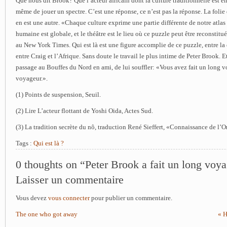
Que nous dit Brook? Que l’acteur africain dont la culture traditionnelle est e
même de jouer un spectre. C’est une réponse, ce n’est pas la réponse. La folie 
en est une autre. «Chaque culture exprime une partie différente de notre atlas i
humaine est globale, et le théâtre est le lieu où ce puzzle peut être reconstitu
au New York Times. Qui est là est une figure accomplie de ce puzzle, entre la 
entre Craig et l’Afrique. Sans doute le travail le plus intime de Peter Brook. Et
passage au Bouffes du Nord en ami, de lui souffler: «Vous avez fait un long v
voyageur.».
(1) Points de suspension, Seuil.
(2) Lire L’acteur flottant de Yoshi Oida, Actes Sud.
(3) La tradition secrète du nô, traduction René Sieffert, «Connaissance de l’O
Tags :
Qui est là ?
0 thoughts on “Peter Brook a fait un long voy
Laisser un commentaire
Vous devez
vous connecter
pour publier un commentaire.
The one who got away
« H