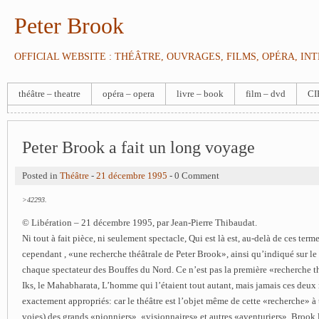
Peter Brook
OFFICIAL WEBSITE : THÉÂTRE, OUVRAGES, FILMS, OPÉRA, IN
théâtre – theatre
opéra – opera
livre – book
film – dvd
CI
Peter Brook a fait un long voyage
Posted in
Théâtre
-
21 décembre 1995
- 0 Comment
>42293.
© Libération – 21 décembre 1995, par Jean-Pierre Thibaudat.
Ni tout à fait pièce, ni seulement spectacle, Qui est là est, au-delà de ces terme
cependant ­, «une recherche théâtrale de Peter Brook», ainsi qu’indiqué sur l
chaque spectateur des Bouffes du Nord. Ce n’est pas la première «recherche t
Iks, le Mahabharata, L’homme qui l’étaient tout autant, mais jamais ces deux 
exactement appropriés: car le théâtre est l’objet même de cette «recherche» à t
voies) des grands «pionniers», «visionnaires» et autres «aventuriers» ­ Brook l