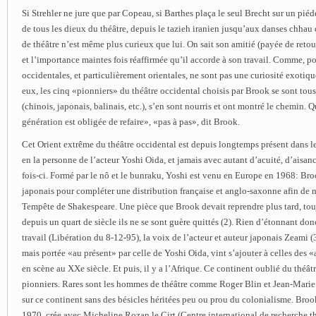
Si Strehler ne jure que par Copeau, si Barthes plaça le seul Brecht sur un piéd
de tous les dieux du théâtre, depuis le tazieh iranien jusqu’aux danses chha
de théâtre n’est même plus curieux que lui. On sait son amitié (payée de reto
et l’importance maintes fois réaffirmée qu’il accorde à son travail. Comme, pou
occidentales, et particulièrement orientales, ne sont pas une curiosité exoti
eux, les cinq «pionniers» du théâtre occidental choisis par Brook se sont tous
(chinois, japonais, balinais, etc.), s’en sont nourris et ont montré le chemin
génération est obligée de refaire», «pas à pas», dit Brook.
Cet Orient extrême du théâtre occidental est depuis longtemps présent dans l
en la personne de l’acteur Yoshi Oida, et jamais avec autant d’acuité, d’aisa
fois-ci. Formé par le nô et le bunraku, Yoshi est venu en Europe en 1968: Bro
japonais pour compléter une distribution française et anglo-saxonne afin de m
Tempête de Shakespeare. Une pièce que Brook devait reprendre plus tard, tou
depuis un quart de siècle ils ne se sont guère quittés (2). Rien d’étonnant do
travail (Libération du 8-12-95), la voix de l’acteur et auteur japonais Zeami (3
mais portée «au présent» par celle de Yoshi Oida, vint s’ajouter à celles des «
en scène au XXe siècle. Et puis, il y a l’Afrique. Ce continent oublié du théâtr
pionniers. Rares sont les hommes de théâtre comme Roger Blin et Jean-Marie 
sur ce continent sans des bésicles héritées peu ou prou du colonialisme. Broo
1970, crée avec Micheline Rozan le Cirt (Centre international de recherche thé