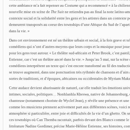
cette ambiance m’a fait repenser au
Costume
qui a recommencé « à la chilienn
nouvelle mise en scène de
The Suit
ne retiendra pas au final la note latino-amé
contexte social et la solidarité entre les gens et les artistes dans un contexte
demeurent transposés au coeur des townships d’une Afrique du Sud de l’apart
dans la vie. »
Dans cet environnement est né un théâtre urbain et social, à la fois grave et t
comédiens qui n’ont d’autres moyens que leurs corps et la musique pour jouer,
pour les gens tout autour. « Le théâtre sud-africain et Peter Brook, c’est pare
Estienne, car c’est un théâtre ancré dans la vie. » Jusqu’au 5 mai, sur la scène
comédiens interprètent un texte qui s’est encore transformé au fil des traducti
se trouve augmenté, dans une ponctuation très rythmée de chansons et d’airs 
sortes de traditions, et d’époques, africaines ou occidentales de Myriam Mak
Cette audace devient ahurissante de naturel, car elle traduit les émotions univ
intimes, sociales, politiques… Nonhlanhla Kheswa, native de Johannesburg,
chanteuse (notamment choriste de Wyclef Jean), y révèle une présence et une
comme les musiciens prennent activement part aux différentes scènes, voici r
atmosphère si particulière, entre joie et difficultés de la vie d’un ghetto. On s
ces townships où Can Themba racontait, parfois devant des Blancs comme le 
littérature Nadine Gordimer, précise Marie-Hélène Estienne, ses histoires, com