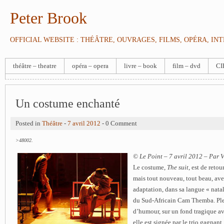
Peter Brook
OFFICIAL WEBSITE : THÉÂTRE, OUVRAGES, FILMS, OPÉRA, IN
théâtre – theatre
opéra – opera
livre – book
film – dvd
CI
Un costume enchanté
Posted in
Théâtre
-
7 avril 2012
- 0 Comment
>48002.
© Le Point – 7 avril 2012 – Par 
Le costume,
The suit
, est de reto
mais tout nouveau, tout beau, av
adaptation, dans sa langue « natal
du Sud-Africain Cam Themba.
Pl
d’humour, sur un fond tragique a
elle est signée par le trio gagnant