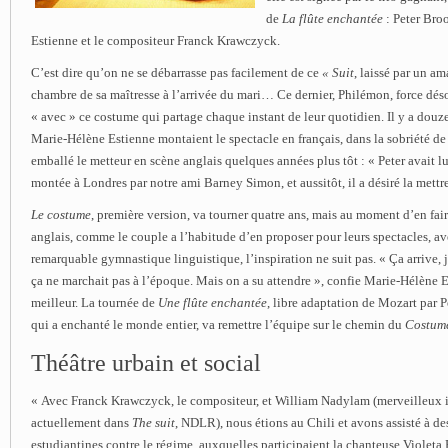
de
La flûte enchantée
: Peter Bro
Estienne et le compositeur Franck Krawczyck.
C’est dire qu’on ne se débarrasse pas facilement de ce
« Suit
, laissé par un am
chambre de sa maîtresse à l’arrivée du mari… Ce dernier, Philémon, force dés
« avec » ce costume qui partage chaque instant de leur quotidien. Il y a douze
Marie-Hélène Estienne montaient le spectacle en français, dans la sobriété de 
emballé le metteur en scène anglais quelques années plus tôt : « Peter avait lu
montée à Londres par notre ami Barney Simon, et aussitôt, il a désiré la mettr
Le costume
, première version, va tourner quatre ans, mais au moment d’en fai
anglais, comme le couple a l’habitude d’en proposer pour leurs spectacles, a
remarquable gymnastique linguistique, l’inspiration ne suit pas. « Ça arrive, 
ça ne marchait pas à l’époque. Mais on a su attendre », confie Marie-Hélène E
meilleur. La tournée de
Une flûte enchantée
, libre adaptation de Mozart par P
qui a enchanté le monde entier, va remettre l’équipe sur le chemin du
Costum
Théâtre urbain et social
« Avec Franck Krawczyck, le compositeur, et William Nadylam (merveilleux i
actuellement dans
The suit
, NDLR), nous étions au Chili et avons assisté à de
estudiantines contre le régime, auxquelles participaient la chanteuse Violeta P