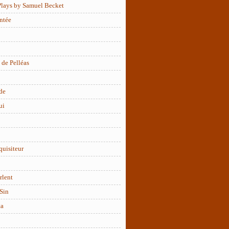
Plays by Samuel Becket
ntée
 de Pelléas
de
ui
quisiteur
rlent
Sin
ta