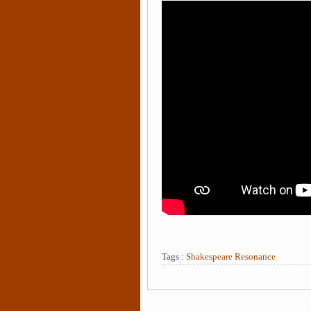
Tags :
Shakespeare Resonance