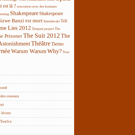
 est là ?
rencontres avec des hommes
Shakespeare
Shakespeare
reening
Sizwe Banzi est mort
Tell
Stanislavski
 me Lies 2012
Tempest project
The
The Suit 2012
The
e Prisoner
Théâtre
 Astonishment
Tierno
rnée
Why?
Warum Warum
Your
nord
des oiseaux
nni
 lèvres
 Twelve