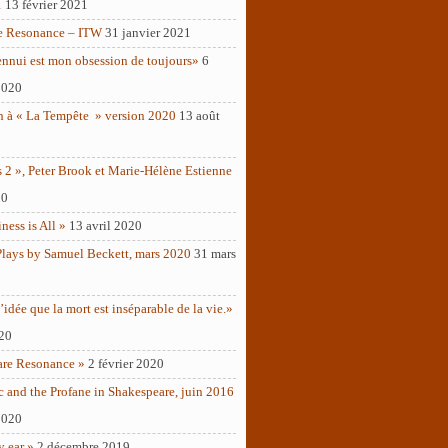
1
13 février 2021
e Resonance – ITW
31 janvier 2021
ennui est mon obsession de toujours»
6
2020
n à « La Tempête » version 2020
13 août
 2 », Peter Brook et Marie-Hélène Estienne
20
ness is All »
13 avril 2020
Plays by Samuel Beckett, mars 2020
31 mars
’idée que la mort est inséparable de la vie.»
020
are Resonance »
2 février 2020
c and the Profane in Shakespeare, juin 2016
2020
y ear »
2 décembre 2019