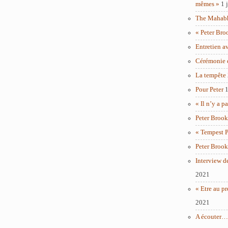
mêmes »
1 
The Mahabha
« Peter Bro
Entretien a
Cérémonie 
La tempête
Pour Peter
1
« Il n’y a p
Peter Brook
« Tempest P
Peter Brook
Interview d
2021
« Etre au pr
2021
A écouter… 