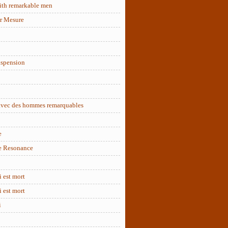
ith remarkable men
r Mesure
uspension
 avec des hommes remarquables
e
e Resonance
 est mort
 est mort
i