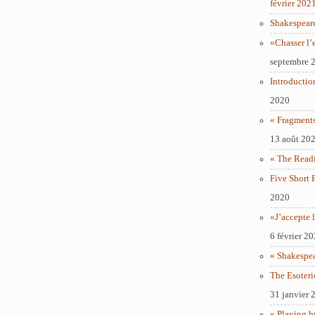
février 202
Shakespear
«Chasser l’
septembre 
Introductio
2020
« Fragments
13 août 20
« The Readi
Five Short 
2020
«J’accepte l
6 février 2
« Shakespe
The Esoteri
31 janvier 
« Playing b