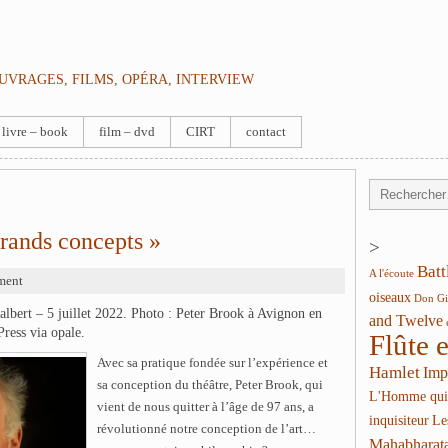
OUVRAGES, FILMS, OPÉRA, INTERVIEW
livre – book
film – dvd
CIRT
contact
grands concepts »
>
Batt
A l'écoute
ment
oiseaux
Don Gi
lbert – 5 juillet 2022. Photo : Peter Brook à Avignon en
and Twelve
ress via opale.
Flûte 
Avec sa pratique fondée sur l’expérience et
Hamlet
Imp
sa conception du théâtre, Peter Brook, qui
L'Homme qui
vient de nous quitter à l’âge de 97 ans, a
inquisiteur
Le
révolutionné notre conception de l’art…
Mahabharat