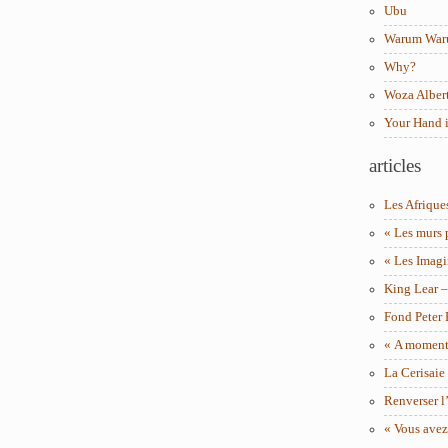
Ubu
Warum Wa
Why?
Woza Albert
Your Hand 
articles
Les Afrique
« Les murs 
« Les Imagi
King Lear 
Fond Peter
« A moment 
La Cerisaie
Renverser l’
« Vous avez