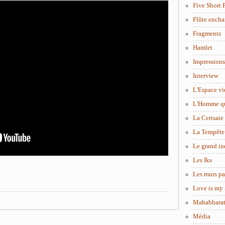
Five Short 
Flûte encha
Fragments
Hamlet
Impressions
Interview
L'Espace vi
L'Homme q
La Cerisaie
La Tempête
Le grand in
Les Iks
Les murs pa
Love is my 
Mahabhara
Média