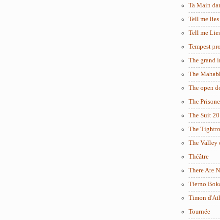
Ta Main da
Tell me lies
Tell me Lie
Tempest pro
The grand i
The Mahabh
The open d
The Prisone
The Suit 2
The Tightr
The Valley 
Théâtre
There Are N
Tierno Bok
Timon d'At
Tournée