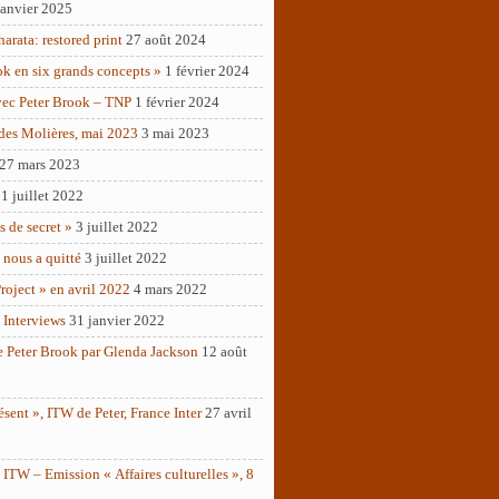
janvier 2025
rata: restored print
27 août 2024
ok en six grands concepts »
1 février 2024
vec Peter Brook – TNP
1 février 2024
des Molières, mai 2023
3 mai 2023
27 mars 2023
1 juillet 2022
as de secret »
3 juillet 2022
 nous a quitté
3 juillet 2022
roject » en avril 2022
4 mars 2022
 Interviews
31 janvier 2022
e Peter Brook par Glenda Jackson
12 août
ésent », ITW de Peter, France Inter
27 avril
ITW – Emission « Affaires culturelles », 8