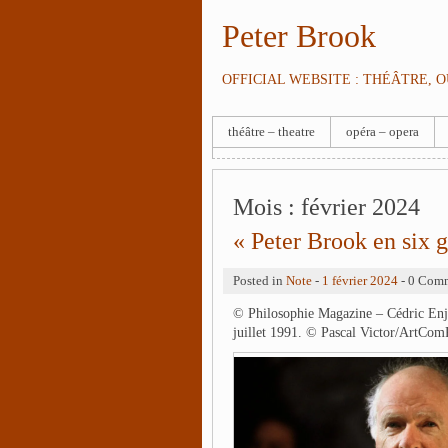
Peter Brook
OFFICIAL WEBSITE : THÉÂTRE, 
théâtre – theatre
opéra – opera
Mois :
février 2024
« Peter Brook en six 
Posted in
Note
-
1 février 2024
- 0 Com
© Philosophie Magazine – Cédric Enja
juillet 1991. © Pascal Victor/ArtComP