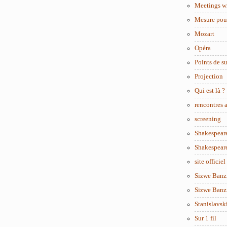
Meetings w
Mesure pou
Mozart
Opéra
Points de s
Projection
Qui est là ?
rencontres
screening
Shakespear
Shakespear
site officiel
Sizwe Banzi
Sizwe Banzi
Stanislavsk
Sur 1 fil