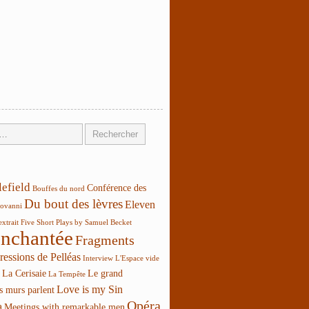
lefield
Conférence des
Bouffes du nord
Du bout des lèvres
Eleven
ovanni
extrait
Five Short Plays by Samuel Becket
enchantée
Fragments
ressions de Pelléas
Interview
L'Espace vide
La Cerisaie
Le grand
La Tempête
Love is my Sin
s murs parlent
Opéra
a
Meetings with remarkable men