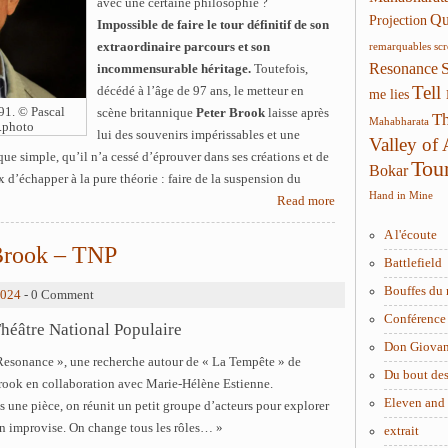
avec une certaine philosophie ?
Qui
Projection
Impossible de faire le tour définitif de son
extraordinaire parcours et son
remarquables
sc
Resonance
incommensurable héritage.
Toutefois,
Tell
décédé à l’âge de 97 ans, le metteur en
me lies
91. © Pascal
scène britannique
Peter Brook
laisse après
Th
Mahabharata
.photo
lui des souvenirs impérissables et une
Valley of
 simple, qu’il n’a cessé d’éprouver dans ses créations et de
Tou
Bokar
x d’échapper à la pure théorie : faire de la suspension du
Hand in Mine
Read more
A l'écoute
 Brook – TNP
Battlefield
Bouffes du 
2024
- 0 Comment
Conférence 
héâtre National Populaire
Don Giova
 Resonance », une recherche autour de « La Tempête » de
Du bout des
rook en collaboration avec Marie-Hélène Estienne.
Eleven and
 une pièce, on réunit un petit groupe d’acteurs pour explorer
 on improvise. On change tous les rôles… »
extrait