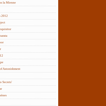
ns la Mienne
s 2012
ject
nquisitor
arata
oor
r
012
ope
of Astonishment
o Secrets'
ar
hènes