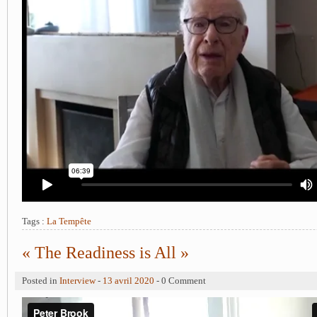
Tags :
La Tempête
« The Readiness is All »
Posted in
Interview
-
13 avril 2020
- 0 Comment