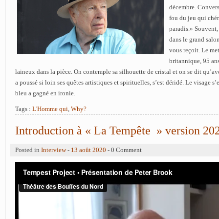
décembre. Convers
fou du jeu qui chéri
paradis.» Souvent
dans le grand salon
vous reçoit. Le me
britannique, 95 ans
laineux dans la pièce. On contemple sa silhouette de cristal et on se dit qu’ave
a poussé si loin ses quêtes artistiques et spirituelles, s’est déridé. Le visage s
bleu a gagné en ironie.
Tags :
L'Homme qui
,
Why?
Introduction à « La Tempête » version 20
Posted in
Interview
-
13 août 2020
- 0 Comment