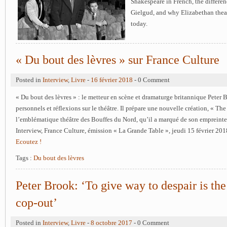
Shakespeare in French, the differe
Gielgud, and why Elizabethan thea
today.
« Du bout des lèvres » sur France Culture
Posted in
Interview
,
Livre
-
16 février 2018
- 0 Comment
« Du bout des lèvres » : le metteur en scène et dramaturge britannique Peter
personnels et réflexions sur le théâtre. Il prépare une nouvelle création, « The
l’emblématique théâtre des Bouffes du Nord, qu’il a marqué de son empreinte
Interview, France Culture, émission « La Grande Table », jeudi 15 février 201
Ecoutez !
Tags :
Du bout des lèvres
Peter Brook: ‘To give way to despair is the
cop-out’
Posted in
Interview
,
Livre
-
8 octobre 2017
- 0 Comment