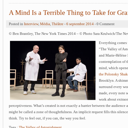
A Mind Is a Terrible Thing to Take for Gr
Posted in
Interview
,
Média
,
Théâtre
-
6 septembre 2014
- 0 Comment
© Ben Brantley, The New York Times 2014 – © Photo Sara Krulwich/The Ne
Everything comes 
“The Valley of Ast
and Marie-Hélène 
contemplation of 
mind, which opene
the Polonsky Shak
Brooklyn. A shimme
surround every wor
made, every note s
work about extraor
perceptiveness. What’s created is not exactly a barrier between the audience 
might be called a zone of thoughtfulness. An implicit request fills this sile
think. Try to feel out, if you can, the way you feel.
Tags :
The Valley of Astonishment