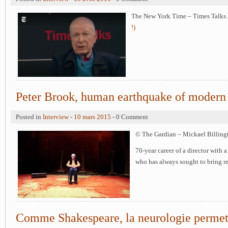
The New York Time – Times Talks
!)
Peter Brook, human earthquake of modern 
Posted in
Interview
-
10 mars 2015
- 0 Comment
© The Gardian – Mickael Billin
70-year career of a director with
who has always sought to bring rea
Comme Shakespeare, la neurologie permet 