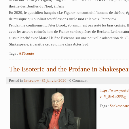
© Etienne Sorin
(Le Figaro) – tdg.ch – Photo: © AFP – Peter Brook, photogr
théâtre des Bouffes du Nord, à Paris
En 2020, le quotidien français «Le Figaro» rencontrait l’homme de théâtre, 
de musique qui publiait ses réflexions sur le mot et la voix. Interview.
Pendant le confinement, Peter Brook, 95 ans, n’est pas resté les bras croisés. Il
avec les acteurs coincés hors de France sur des pièces de Beckett. Le dramatu
aussi planché avec Marie-Hélène Estienne sur une nouvelle adaptation de «
Shakespeare, à paraître cet automne chez Actes Sud.
Tags :
A l'écoute
The Esoteric and the Profane in Shakespea
Posted in
Interview
-
31 janvier 2020
- 0 Comment
https://www.yout
v=Y_8izLe2FBg
Tags :
Shakespeare