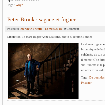
Tags :
Why?
Peter Brook : sagace et fugace
Posted in
Interview
,
Théâtre
-
18 mars 2018
- 0 Comment
Libération, 15 mars 18, par Anne Diatkine, photo © Jérôme Bonnet
Le dramaturge et m
britannique défend
éphémère de son ar
il monte «The Pris
sur l’inceste et le
un orfèvre du vide.
Tags :
Du bout des 
Prisoner