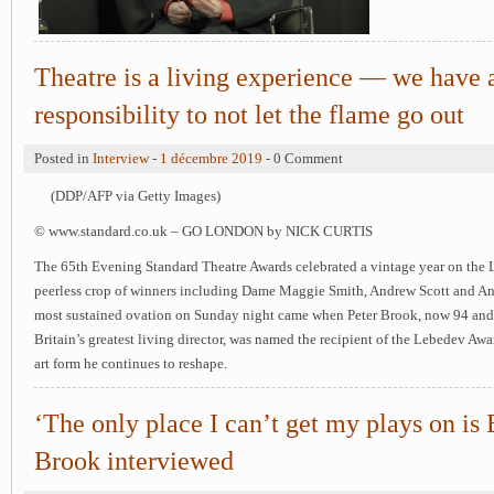
Theatre is a living experience — we have 
responsibility to not let the flame go out
Posted in
Interview
-
1 décembre 2019
- 0 Comment
(DDP/AFP via Getty Images)
© www.standard.co.uk – GO LONDON by NICK CURTIS
The 65th Evening Standard Theatre Awards celebrated a vintage year on the 
peerless crop of winners including Dame Maggie Smith, Andrew Scott and An
most sustained ovation on Sunday night came when Peter Brook, now 94 an
Britain’s greatest living director, was named the recipient of the Lebedev Awar
art form he continues to reshape.
‘The only place I can’t get my plays on is B
Brook interviewed