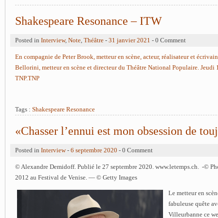
Shakespeare Resonance – ITW
Posted in
Interview
,
Note
,
Théâtre
-
31 janvier 2021
- 0 Comment
En compagnie de Peter Brook, metteur en scène, acteur, réalisateur et écrivai
Bellorini, metteur en scène et directeur du Théâtre National Populaire. Jeud
TNP.TNP
Tags :
Shakespeare Resonance
«Chasser l’ennui est mon obsession de tou
Posted in
Interview
-
6 septembre 2020
- 0 Comment
© Alexandre Demidoff. Publié le 27 septembre 2020. www.letemps.ch. -© Ph
2012 au Festival de Venise. — © Getty Images
Le metteur en scèn
fabuleuse quête a
Villeurbanne ce w