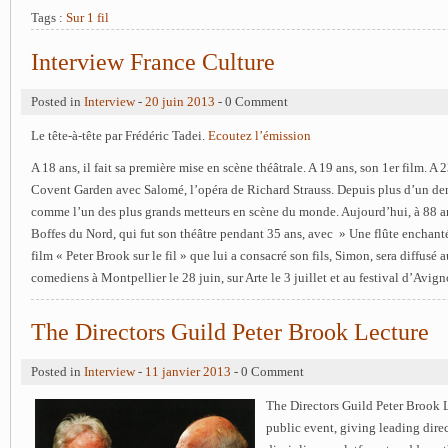
Tags :
Sur 1 fil
Interview France Culture
Posted in
Interview
-
20 juin 2013
- 0 Comment
Le tête-à-tête par Frédéric Tadei.
Ecoutez l’émission
A 18 ans, il fait sa première mise en scène théâtrale. A 19 ans, son 1er film. A 2
Covent Garden avec Salomé, l’opéra de Richard Strauss. Depuis plus d’un demi
comme l’un des plus grands metteurs en scène du monde. Aujourd’hui, à 88 ans
Boffes du Nord, qui fut son théâtre pendant 35 ans, avec » Une flûte enchanté
film « Peter Brook sur le fil » que lui a consacré son fils, Simon, sera diffusé
comediens à Montpellier le 28 juin, sur Arte le 3 juillet et au festival d’Avigno
The Directors Guild Peter Brook Lecture
Posted in
Interview
-
11 janvier 2013
- 0 Comment
The Directors Guild Peter Brook L
public event, giving leading direc