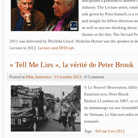
disciplines a platform to address t
industry. The Lecture series, esta
talk given by Peter himself, is a v
and insight for fellow directors a
as well as anyone thinking about 
theatre or the Arts. The Second P
2011 was delivered by Phyllida Lloyd; Nicholas Hytner was the speaker at th
Lecture in 2012.
Lecture and DVD info
« Tell Me Lies », la vérité de Peter Brook
Posted in
Film
,
Interview
-
13 octobre 2012
- 0 Comment
© Le Nouvel Observateur, Odile
Entretien avec Peter Brook
Réalisé à Londres en 1967, ce 
du dramaturge est une formidable
du Vietnam. Le film sort enfin en
restaurée.
Tags :
Tell me Lies 2012