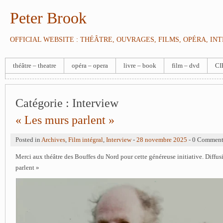
Peter Brook
OFFICIAL WEBSITE : THÉÂTRE, OUVRAGES, FILMS, OPÉRA, IN
théâtre – theatre
opéra – opera
livre – book
film – dvd
CI
Catégorie :
Interview
« Les murs parlent »
Posted in
Archives
,
Film intégral
,
Interview
-
28 novembre 2025
- 0 Commen
Merci aux théâtre des Bouffes du Nord pour cette généreuse initiative. Diffus
parlent »