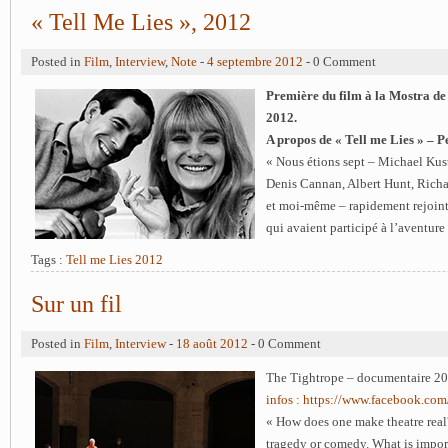
« Tell Me Lies », 2012
Posted in
Film
,
Interview
,
Note
-
4 septembre 2012
- 0 Comment
Première du film à la Mostra de 
2012.
A propos de « Tell me Lies » – 
« Nous étions sept – Michael Kus
Denis Cannan, Albert Hunt, Richa
et moi-même – rapidement rejoin
qui avaient participé à l’aventur
Tags :
Tell me Lies 2012
Sur un fil
Posted in
Film
,
Interview
-
18 août 2012
- 0 Comment
The Tightrope – documentaire 2
infos : https://www.facebook.co
« How does one make theatre real? I
tragedy or comedy. What is import