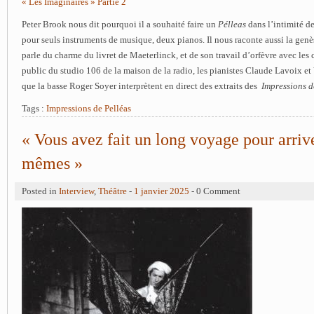
« Les Imaginaires » Partie 2
Peter Brook nous dit pourquoi il a souhaité faire un
Pélleas
dans l’intimité d
pour seuls instruments de musique, deux pianos. Il nous raconte aussi la genè
parle du charme du livret de Maeterlinck, et de son travail d’orfèvre avec les
public du studio 106 de la maison de la radio, les pianistes Claude Lavoix et
que la basse Roger Soyer interprètent en direct des extraits des
Impressions d
Tags :
Impressions de Pelléas
« Vous avez fait un long voyage pour arriv
mêmes »
Posted in
Interview
,
Théâtre
-
1 janvier 2025
- 0 Comment