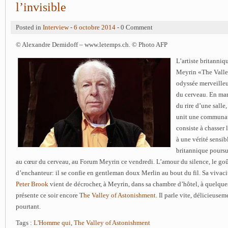
l’invisible
Posted in
Interview
-
6 octobre 2014
- 0 Comment
© Alexandre Demidoff – www.letemps.ch. © Photo AFP
L’artiste britanni
Meyrin «The Valle
odyssée merveilleu
du cerveau. En marg
du rire d’une salle
unit une communau
consiste à chasser 
à une vérité sensi
britannique poursu
au cœur du cerveau, au Forum Meyrin ce vendredi. L’amour du silence, le goût
d’enchanteur: il se confie en gentleman doux Merlin au bout du fil. Sa vivacit
Peter Brook
vient de décrocher, à Meyrin, dans sa chambre d’hôtel, à quelque
présente ce soir encore T
he Valley of Astonishment
. Il parle vite, délicieusem
pourtant.
Tags :
L'Homme qui
,
The Valley of Astonishment