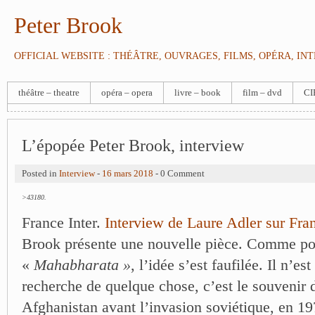
Peter Brook
OFFICIAL WEBSITE : THÉÂTRE, OUVRAGES, FILMS, OPÉRA, IN
théâtre – theatre
opéra – opera
livre – book
film – dvd
CI
L’épopée Peter Brook, interview
Posted in
Interview
-
16 mars 2018
- 0 Comment
>43180.
France Inter.
Interview de Laure Adler sur Fra
Brook présente une nouvelle pièce. Comme po
«
Mahabharata »
, l’idée s’est faufilée. Il n’est
recherche de quelque chose, c’est le souvenir
Afghanistan avant l’invasion soviétique, en 19