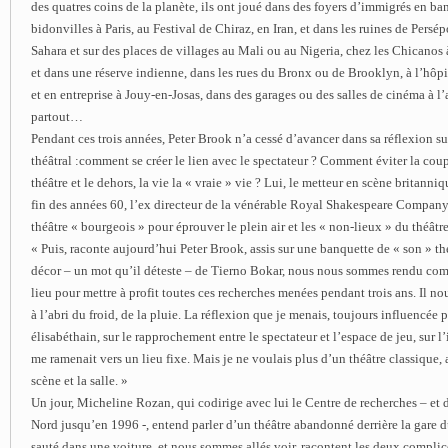
des quatres coins de la planète, ils ont joué dans des foyers d’immigrés en ba
bidonvilles à Paris, au Festival de Chiraz, en Iran, et dans les ruines de Persép
Sahara et sur des places de villages au Mali ou au Nigeria, chez les Chicanos 
et dans une réserve indienne, dans les rues du Bronx ou de Brooklyn, à l’hôpi
et en entreprise à Jouy-en-Josas, dans des garages ou des salles de cinéma à 
partout…
Pendant ces trois années, Peter Brook n’a cessé d’avancer dans sa réflexion su
théâtral :comment se créer le lien avec le spectateur ? Comment éviter la coup
théâtre et le dehors, la vie la « vraie » vie ? Lui, le metteur en scène britanniq
fin des années 60, l’ex directeur de la vénérable Royal Shakespeare Company,
théâtre « bourgeois » pour éprouver le plein air et les « non-lieux » du théâtre
« Puis, raconte aujourd’hui Peter Brook, assis sur une banquette de « son » th
décor – un mot qu’il déteste – de Tierno Bokar, nous nous sommes rendu comp
lieu pour mettre à profit toutes ces recherches menées pendant trois ans. Il nou
à l’abri du froid, de la pluie. La réflexion que je menais, toujours influencée p
élisabéthain, sur le rapprochement entre le spectateur et l’espace de jeu, sur l’
me ramenait vers un lieu fixe. Mais je ne voulais plus d’un théâtre classique, 
scène et la salle. »
Un jour, Micheline Rozan, qui codirige avec lui le Centre de recherches – et d
Nord jusqu’en 1996 -, entend parler d’un théâtre abandonné derrière la gare 
sauté dans une voiture, et nous sommes allés voir, racontent les deux complic