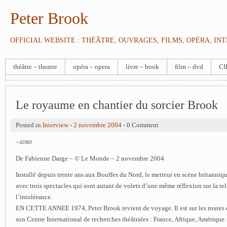
Peter Brook
OFFICIAL WEBSITE : THÉÂTRE, OUVRAGES, FILMS, OPÉRA, IN
théâtre – theatre
opéra – opera
livre – book
film – dvd
CI
Le royaume en chantier du sorcier Brook
Posted in
Interview
-
2 novembre 2004
- 0 Comment
>45983.
De Fabienne Darge – © Le Monde – 2 novembre 2004
Installé depuis trente ans aux Bouffes du Nord, le metteur en scène britanniqu
avec trois spectacles qui sont autant de volets d’une même réflexion sur la re
l’intolérance.
EN CETTE ANNEE 1974, Peter Brook revient de voyage. Il est sur les routes d
son Centre International de recherches théâtrales : France, Afrique, Amérique.