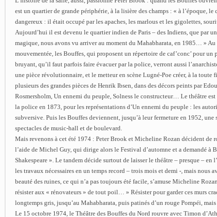
L’histoire de la salle, aussi, passionne Peter Brook : quand les Bouffes ouvre
est un quartier de grande périphérie, à la lisière des champs : « à l’époque, le q
dangereux : il était occupé par les apaches, les marlous et les gigolettes, souri
Aujourd’hui il est devenu le quartier indien de Paris – des Indiens, que par u
magique, nous avons vu arriver au moment du Mahabharata, en 1985… » Au co
mouvementée, les Bouffes, qui proposent un répertoire de caf’conc’ pour un p
bruyant, qu’il faut parfois faire évacuer par la police, verront aussi l’anarchi
une pièce révolutionnaire, et le metteur en scène Lugné-Poe créer, à la toute f
plusieurs des grandes pièces de Henrik Ibsen, dans des décors peints par Edou
Rosmersholm, Un ennemi du peuple, Solness le constructeur… Le théâtre est
la police en 1873, pour les représentations d’Un ennemi du peuple : les autori
subversive. Puis les Bouffes deviennent, jusqu’à leur fermeture en 1952, une s
spectacles de music-hall et de boulevard.
Mais revenons à cet été 1974 : Peter Brook et Micheline Rozan décident de ro
l’aide de Michel Guy, qui dirige alors le Festival d’automne et a demandé à 
Shakespeare ». Le tandem décide surtout de laisser le théâtre – presque – en l’
les travaux nécessaires en un temps record – trois mois et demi -, mais nous a
beauté des ruines, ce qui n’a pas toujours été facile, s’amuse Micheline Rozan.
résister aux « rénovateurs » de tout poil… » Résister pour garder ces murs cra
longtemps gris, jusqu’au Mahabharata, puis patinés d’un rouge Pompéi, mais t
Le 15 octobre 1974, le Théâtre des Bouffes du Nord rouvre avec Timon d’Ath