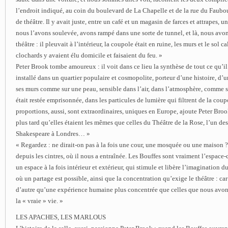
l’endroit indiqué, au coin du boulevard de La Chapelle et de la rue du Faubo
de théâtre. Il y avait juste, entre un café et un magasin de farces et attrapes, u
nous l’avons soulevée, avons rampé dans une sorte de tunnel, et là, nous avo
théâtre : il pleuvait à l’intérieur, la coupole était en ruine, les murs et le sol
clochards y avaient élu domicile et faisaient du feu. »
Peter Brook tombe amoureux : il voit dans ce lieu la synthèse de tout ce qu’il
installé dans un quartier populaire et cosmopolite, porteur d’une histoire, d’
ses murs comme sur une peau, sensible dans l’air, dans l’atmosphère, comme si
était restée emprisonnée, dans les particules de lumière qui filtrent de la cou
proportions, aussi, sont extraordinaires, uniques en Europe, ajoute Peter Br
plus tard qu’elles étaient les mêmes que celles du Théâtre de la Rose, l’un de
Shakespeare à Londres… »
« Regardez : ne dirait-on pas à la fois une cour, une mosquée ou une maison
depuis les cintres, où il nous a entraînée. Les Bouffes sont vraiment l’espace
un espace à la fois intérieur et extérieur, qui stimule et libère l’imagination d
où un partage est possible, ainsi que la concentration qu’exige le théâtre : car 
d’autre qu’une expérience humaine plus concentrée que celles que nous avo
la « vraie » vie. »
LES APACHES, LES MARLOUS