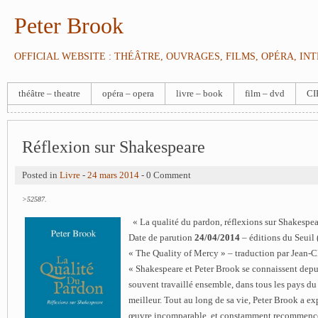
Peter Brook
OFFICIAL WEBSITE : THÉÂTRE, OUVRAGES, FILMS, OPÉRA, IN
théâtre – theatre
opéra – opera
livre – book
film – dvd
CI
Réflexion sur Shakespeare
Posted in
Livre
-
24 mars 2014
- 0 Comment
>52587.
« La qualité du pardon, réflexions sur Shakespea
Date de parution
24/04/2014
– éditions du Seuil 
« The Quality of Mercy » – traduction par Jean-C
« Shakespeare et Peter Brook se connaissent depui
souvent travaillé ensemble, dans tous les pays du
meilleur. Tout au long de sa vie, Peter Brook a exp
œuvre incomparable, et constamment recommencé