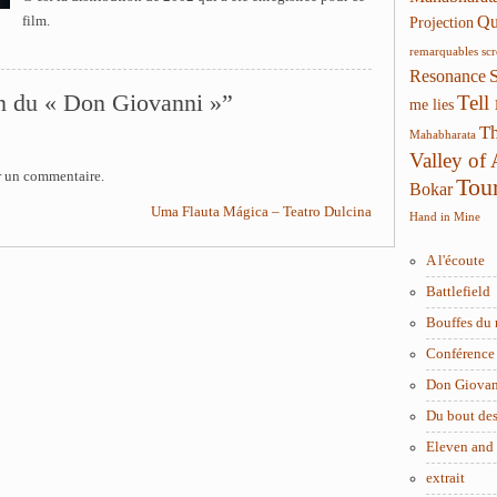
Qui
film.
Projection
remarquables
sc
Resonance
on du « Don Giovanni »”
Tell
me lies
Th
Mahabharata
Valley of
r un commentaire.
Tou
Bokar
Uma Flauta Mágica – Teatro Dulcina
Hand in Mine
A l'écoute
Battlefield
Bouffes du 
Conférence 
Don Giova
Du bout des
Eleven and
extrait