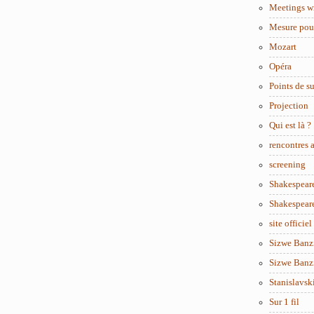
Meetings w
Mesure pou
Mozart
Opéra
Points de s
Projection
Qui est là ?
rencontres
screening
Shakespear
Shakespear
site officiel
Sizwe Banzi
Sizwe Banzi
Stanislavsk
Sur 1 fil