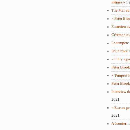
mêmes »
1 
The Mahabha
« Peter Bro
Entretien a
Cérémonie 
La tempête
Pour Peter
1
« Il n’y a p
Peter Brook
« Tempest P
Peter Brook
Interview d
2021
« Etre au pr
2021
A écouter… 