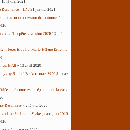
1
13 février 2021
e Resonance – ITW
31 janvier 2021
ennui est mon obsession de toujours»
6
2020
n à « La Tempête » version 2020
13 août
 2 », Peter Brook et Marie-Hélène Estienne
20
ness is All »
13 avril 2020
Plays by Samuel Beckett, mars 2020
31 mars
’idée que la mort est inséparable de la vie.»
020
are Resonance »
2 février 2020
c and the Profane in Shakespeare, juin 2016
2020
y ear »
2 décembre 2019