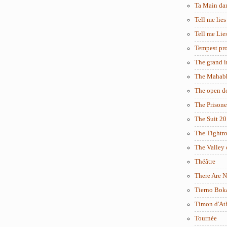
Ta Main da
Tell me lies
Tell me Lie
Tempest pro
The grand i
The Mahabh
The open d
The Prisone
The Suit 2
The Tightr
The Valley 
Théâtre
There Are N
Tierno Bok
Timon d'At
Tournée