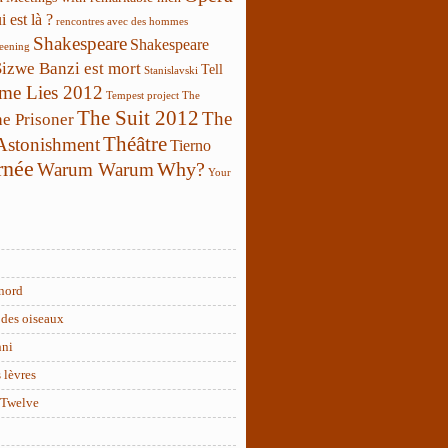
 est là ?
rencontres avec des hommes
Shakespeare
Shakespeare
reening
Sizwe Banzi est mort
Tell
Stanislavski
 me Lies 2012
Tempest project
The
The Suit 2012
The
e Prisoner
Théâtre
 Astonishment
Tierno
rnée
Why?
Warum Warum
Your
nord
des oiseaux
nni
 lèvres
 Twelve