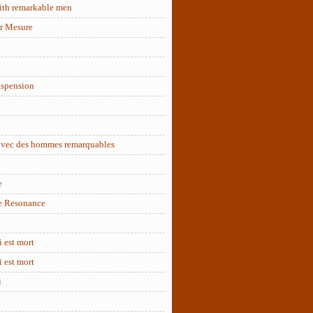
ith remarkable men
r Mesure
uspension
 avec des hommes remarquables
e
e Resonance
 est mort
 est mort
i