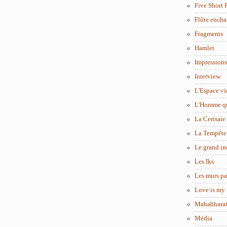
Five Short 
Flûte encha
Fragments
Hamlet
Impressions
Interview
L'Espace vi
L'Homme q
La Cerisaie
La Tempête
Le grand in
Les Iks
Les murs pa
Love is my 
Mahabhara
Média