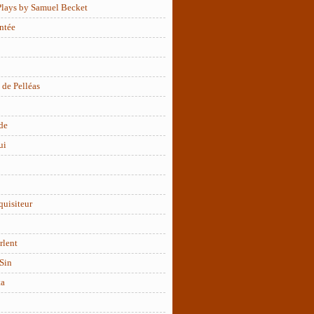
Plays by Samuel Becket
ntée
 de Pelléas
de
ui
quisiteur
rlent
Sin
ta