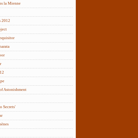
ns la Mienne
s 2012
ject
nquisitor
arata
oor
r
012
ope
of Astonishment
o Secrets'
ar
hènes