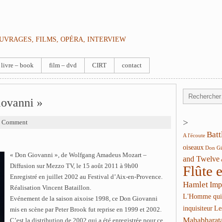
OUVRAGES, FILMS, OPÉRA, INTERVIEW
livre – book
film – dvd
CIRT
contact
iovanni »
>
0 Comment
Batt
A l'écoute
oiseaux
Don Gi
« Don Giovanni », de Wolfgang Amadeus Mozart –
and Twelve
Diffusion sur Mezzo TV, le 15 août 2011 à 9h00
Flûte 
Enregistré en juillet 2002 au Festival d’Aix-en-Provence.
Hamlet
Imp
Réalisation Vincent Bataillon.
L'Homme qui
Evénement de la saison aixoise 1998, ce Don Giovanni
inquisiteur
Le
mis en scène par Peter Brook fut reprise en 1999 et 2002.
Mahabharat
C’est la distribution de 2002 qui a été enregistrée pour ce