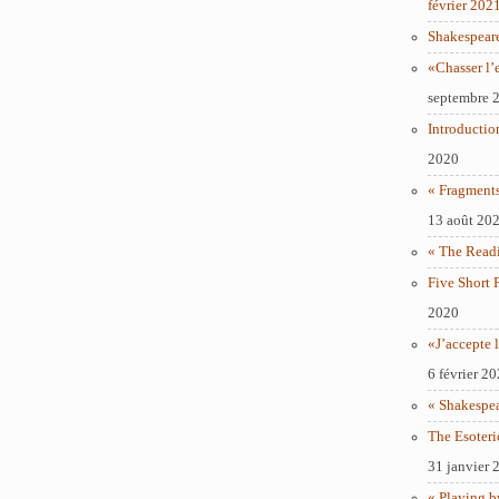
février 202
Shakespear
«Chasser l’
septembre 
Introductio
2020
« Fragments
13 août 20
« The Readi
Five Short 
2020
«J’accepte l
6 février 2
« Shakespe
The Esoteri
31 janvier 
« Playing b