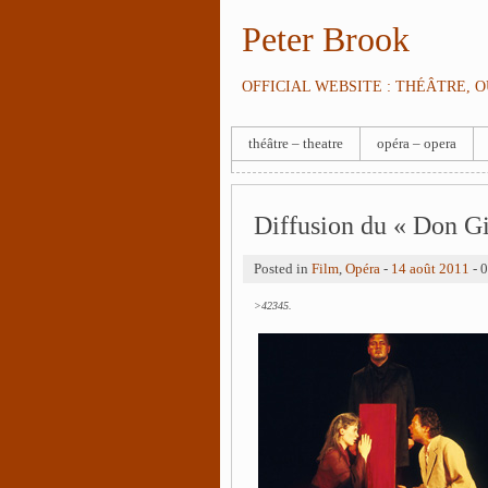
Peter Brook
OFFICIAL WEBSITE : THÉÂTRE, 
théâtre – theatre
opéra – opera
Diffusion du « Don G
Posted in
Film
,
Opéra
-
14 août 2011
- 
>42345.