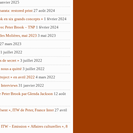
janvier 2025
rata: restored print
27 août 2024
ok en six grands concepts »
1 février 2024
vec Peter Brook – TNP
1 février 2024
des Molières, mai 2023
3 mai 2023
27 mars 2023
1 juillet 2022
as de secret »
3 juillet 2022
 nous a quitté
3 juillet 2022
roject » en avril 2022
4 mars 2022
 Interviews
31 janvier 2022
e Peter Brook par Glenda Jackson
12 août
ésent », ITW de Peter, France Inter
27 avril
ITW – Emission « Affaires culturelles », 8