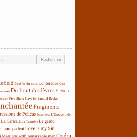
lefield
Conférence des
Bouffes du nord
Du bout des lèvres
Eleven
ovanni
extrait
Five Short Plays by Samuel Becket
enchantée
Fragments
ressions de Pelléas
Interview
L'Espace vide
La Cerisaie
Le grand
La Tempête
Love is my Sin
s murs parlent
Opéra
a
Meetings with remarkable men