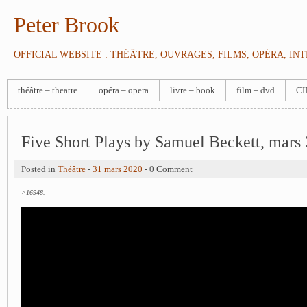
Peter Brook
OFFICIAL WEBSITE : THÉÂTRE, OUVRAGES, FILMS, OPÉRA, IN
théâtre – theatre
opéra – opera
livre – book
film – dvd
CI
Five Short Plays by Samuel Beckett, mars
Posted in
Théâtre
-
31 mars 2020
- 0 Comment
>16948.