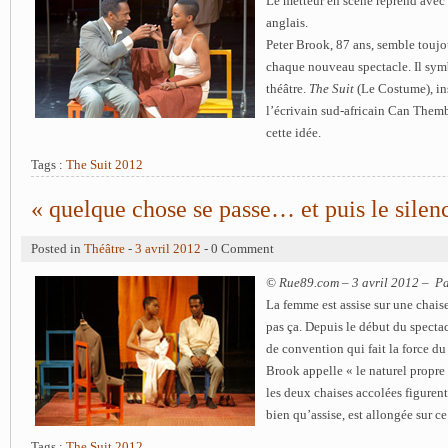
Le metteur en scène reprend avec
anglais.
Peter Brook, 87 ans, semble toujou
chaque nouveau spectacle. Il sym
théâtre.
The Suit
(Le Costume), in
l’écrivain sud-africain Can Themb
cette idée.
Tags :
The Suit 2012
« quelque chose se passe… et puis le sile
Posted in
Théâtre
-
3 avril 2012
- 0 Comment
© Rue89.com – 3 avril 2012 – P
La femme est assise sur une chaise
pas ça. Depuis le début du spectac
de convention qui fait la force du 
Brook appelle « le naturel propre a
les deux chaises accolées figurent
bien qu’assise, est allongée sur ce 
Tags :
The Suit 2012