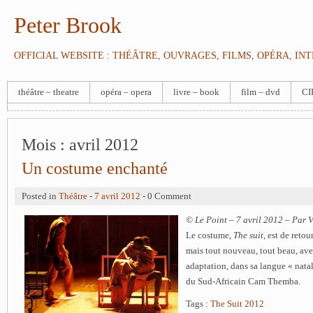
Peter Brook
OFFICIAL WEBSITE : THÉÂTRE, OUVRAGES, FILMS, OPÉRA, IN
théâtre – theatre
opéra – opera
livre – book
film – dvd
CI
Mois :
avril 2012
Un costume enchanté
Posted in
Théâtre
-
7 avril 2012
- 0 Comment
© Le Point – 7 avril 2012 – Par 
Le costume,
The suit
, est de reto
mais tout nouveau, tout beau, av
adaptation, dans sa langue « natal
du Sud-Africain Cam Themba.
Tags :
The Suit 2012