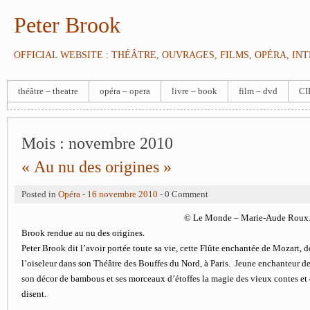
Peter Brook
OFFICIAL WEBSITE : THÉÂTRE, OUVRAGES, FILMS, OPÉRA, IN
théâtre – theatre
opéra – opera
livre – book
film – dvd
CI
Mois :
novembre 2010
« Au nu des origines »
Posted in
Opéra
-
16 novembre 2010
- 0 Comment
© Le Monde – Marie-Aude Roux. L
Brook rendue au nu des origines.
Peter Brook dit l’avoir portée toute sa vie, cette Flûte enchantée de Mozart, do
l’oiseleur dans son Théâtre des Bouffes du Nord, à Paris. Jeune enchanteur de 
son décor de bambous et ses morceaux d’étoffes la magie des vieux contes et 
disent.