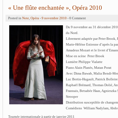
« Une flûte enchantée », Opéra 2010
Posted in
Note
,
Opéra
-
9 novembre 2010
- 0 Comment
Du 9 novembre au 31 décembre 2010
du Nord.
Librement adaptée par Peter Brook,
Marie-Hélène Estienne d’après la pa
Amadeus Mozart et le livret d’Eman
Mise en scène Peter Brook
Lumière Philippe Vialatte
Piano Alain Planès, Matan Porat
Avec Dima Bawab, Malia Bendi-Mer
Luc Bertin-Hugault, Patrick Bolleire
Raphaël Brémard, Thomas Dolié, Ant
Frannais, Betsabée Haas, Agnieszka 
Strooper
Distribution susceptible de changem
Comédiens William Nadylam, Abd
Tournée internationale à partir de janvier 2011