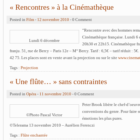
« Rencontres » à la Cinémathèque
Posted in
Film
-
12 novembre 2010
- 0 Comment
“Rencontre avec des hommes rema
Cinémathèque française. Lundi 6
Lundi 6 décembre
20h30 et 22h15. Cinémathèque fra
franju. 51, rue de Bercy – Paris 12e – M° Bercy. Tarif : 6,5€ – tarif réduit : 5€
42 75. Les places sont en vente avant la projection ou sur le site
www.cinemat
Tags :
Projection
« Une flûte… » sans contraintes
Posted in
Opéra
-
11 novembre 2010
- 0 Comment
Peter Brook libère le chef-d’oeuv
conventions du genre. Pour faire su
©Photo Pascal Victor
émotions les plus pur
es.
©Telerama 13 novembre 2010 – Aurélien Ferenczi
Tags :
Flûte enchantée