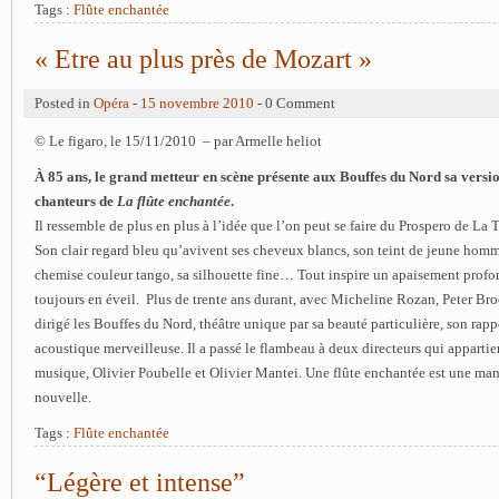
Tags :
Flûte enchantée
« Etre au plus près de Mozart »
Posted in
Opéra
-
15 novembre 2010
- 0 Comment
© Le figaro, le 15/11/2010 – par Armelle heliot
À 85 ans, le grand metteur en scène présente aux Bouffes du Nord sa versi
chanteurs de
La flûte enchantée
.
Il ressemble de plus en plus à l’idée que l’on peut se faire du Prospero de La
Son clair regard bleu qu’avivent ses cheveux blancs, son teint de jeune hom
chemise couleur tango, sa silhouette fine… Tout inspire un apaisement profon
toujours en éveil. Plus de trente ans durant, avec Micheline Rozan, Peter Br
dirigé les Bouffes du Nord, théâtre unique par sa beauté particulière, son rapp
acoustique merveilleuse. Il a passé le flambeau à deux directeurs qui appart
musique, Olivier Poubelle et Olivier Mantei. Une flûte enchantée est une man
nouvelle.
Tags :
Flûte enchantée
“Légère et intense”