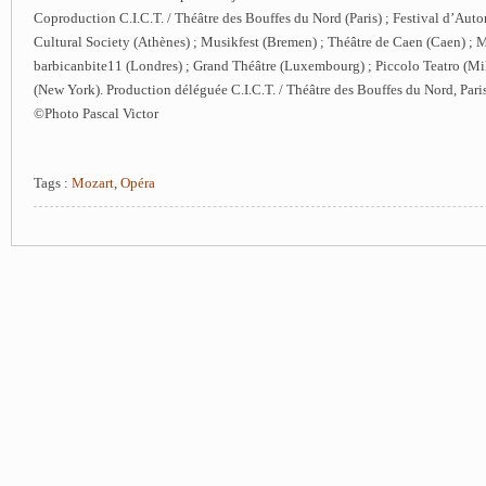
Coproduction C.I.C.T. / Théâtre des Bouffes du Nord (Paris) ; Festival d’Autom
Cultural Society (Athènes) ; Musikfest (Bremen) ; Théâtre de Caen (Caen) ; 
barbicanbite11 (Londres) ; Grand Théâtre (Luxembourg) ; Piccolo Teatro (Mi
(New York). Production déléguée C.I.C.T. / Théâtre des Bouffes du Nord, Paris
©Photo Pascal Victor
Tags :
Mozart
,
Opéra