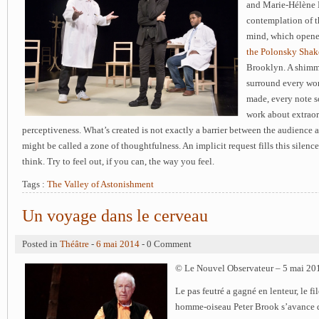
and Marie-Hélène 
contemplation of 
mind, which opene
the Polonsky Shak
Brooklyn. A shimme
surround every wor
made, every note s
work about extraor
perceptiveness. What’s created is not exactly a barrier between the audience 
might be called a zone of thoughtfulness. An implicit request fills this sile
think. Try to feel out, if you can, the way you feel.
Tags :
The Valley of Astonishment
Un voyage dans le cerveau
Posted in
Théâtre
-
6 mai 2014
- 0 Comment
© Le Nouvel Observateur – 5 mai 2014
Le pas feutré a gagné en lenteur, le fi
homme-oiseau Peter Brook s’avance d