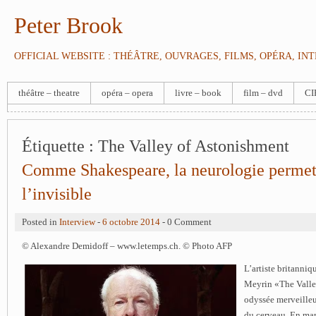
Peter Brook
OFFICIAL WEBSITE : THÉÂTRE, OUVRAGES, FILMS, OPÉRA, IN
théâtre – theatre
opéra – opera
livre – book
film – dvd
CI
Étiquette :
The Valley of Astonishment
Comme Shakespeare, la neurologie permet 
l’invisible
Posted in
Interview
-
6 octobre 2014
- 0 Comment
© Alexandre Demidoff – www.letemps.ch. © Photo AFP
L’artiste britanni
Meyrin «The Valle
odyssée merveilleu
du cerveau. En marg