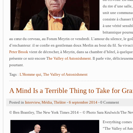
du rire d’une salle
unit une communau
consiste à chasser 
à une vérité sensi
britannique poursu
au cœur du cerveau, au Forum Meyrin ce vendredi. L’amour du silence, le goût
d’enchanteur: il se confie en gentleman doux Merlin au bout du fil. Sa vivacit
Peter Brook
vient de décrocher, à Meyrin, dans sa chambre d’hôtel, à quelque
présente ce soir encore T
he Valley of Astonishment
. Il parle vite, délicieusem
pourtant.
Tags :
L'Homme qui
,
The Valley of Astonishment
A Mind Is a Terrible Thing to Take for Gr
Posted in
Interview
,
Média
,
Théâtre
-
6 septembre 2014
- 0 Comment
© Ben Brantley, The New York Times 2014 – © Photo Sara Krulwich/The Ne
Everything comes 
“The Valley of Ast