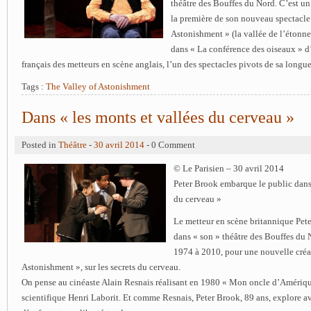
théâtre des Bouffes du Nord. C’est un 
la première de son nouveau spectacle
Astonishment » (la vallée de l’étonne
dans « La conférence des oiseaux » d’
français des metteurs en scène anglais, l’un des spectacles pivots de sa longue
Tags :
The Valley of Astonishment
Dans « les monts et vallées du cerveau »
Posted in
Théâtre
-
30 avril 2014
- 0 Comment
© Le Parisien – 30 avril 2014
Peter Brook embarque le public dans 
du cerveau »
Le metteur en scène britannique Pete
dans « son » théâtre des Bouffes du N
1974 à 2010, pour une nouvelle créa
Astonishment », sur les secrets du cerveau.
On pense au cinéaste Alain Resnais réalisant en 1980 « Mon oncle d’Amérique
scientifique Henri Laborit. Et comme Resnais, Peter Brook, 89 ans, explore a