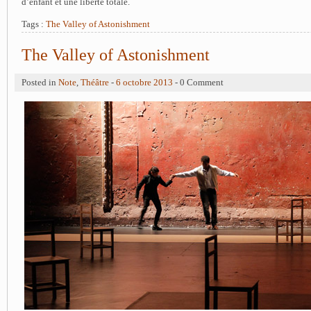
d’enfant et une liberté totale.
Tags :
The Valley of Astonishment
The Valley of Astonishment
Posted in
Note
,
Théâtre
-
6 octobre 2013
- 0 Comment