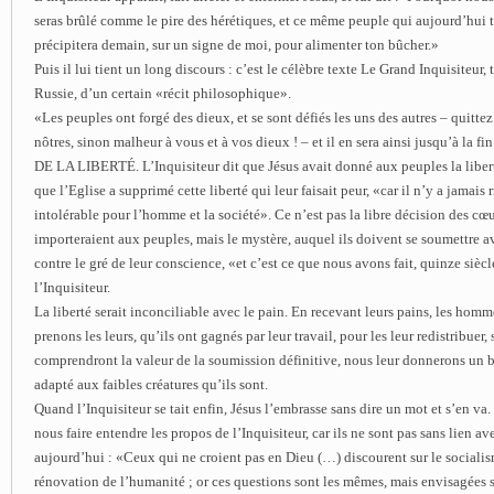
seras brûlé comme le pire des hérétiques, et ce même peuple qui aujourd’hui te
précipitera demain, sur un signe de moi, pour alimenter ton bûcher.»
Puis il lui tient un long discours : c’est le célèbre texte Le Grand Inquisiteur, 
Russie, d’un certain «récit philosophique».
«Les peuples ont forgé des dieux, et se sont défiés les uns des autres – quitte
nôtres, sinon malheur à vous et à vos dieux ! – et il en sera ainsi jusqu’à la
DE LA LIBERTÉ. L’Inquisiteur dit que Jésus avait donné aux peuples la liberté, 
que l’Eglise a supprimé cette liberté qui leur faisait peur, «car il n’y a jamais 
intolérable pour l’homme et la société». Ce n’est pas la libre décision des cœ
importeraient aux peuples, mais le mystère, auquel ils doivent se soumettre
contre le gré de leur conscience, «et c’est ce que nous avons fait, quinze siècl
l’Inquisiteur.
La liberté serait inconciliable avec le pain. En recevant leurs pains, les hom
prenons les leurs, qu’ils ont gagnés par leur travail, pour les leur redistribuer,
comprendront la valeur de la soumission définitive, nous leur donnerons un
adapté aux faibles créatures qu’ils sont.
Quand l’Inquisiteur se tait enfin, Jésus l’embrasse sans dire un mot et s’en va.
nous faire entendre les propos de l’Inquisiteur, car ils ne sont pas sans lien 
aujourd’hui : «Ceux qui ne croient pas en Dieu (…) discourent sur le socialism
rénovation de l’humanité ; or ces questions sont les mêmes, mais envisagées s