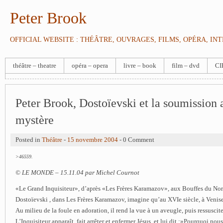
Peter Brook
OFFICIAL WEBSITE : THÉÂTRE, OUVRAGES, FILMS, OPÉRA, IN
théâtre – theatre
opéra – opera
livre – book
film – dvd
CI
Peter Brook, Dostoïevski et la soumission 
mystère
Posted in
Théâtre
-
15 novembre 2004
- 0 Comment
>46559.
© LE MONDE – 15.11.04 par Michel Cournot
«Le Grand Inquisiteur», d’après «Les Frères Karamazov», aux Bouffes du Nord
Dostoïevski , dans Les Frères Karamazov, imagine qu’au XVIe siècle, à Venise,
Au milieu de la foule en adoration, il rend la vue à un aveugle, puis ressuscite 
L’Inquisiteur apparaît, fait arrêter et enfermer Jésus, et lui dit :»Pourquoi no