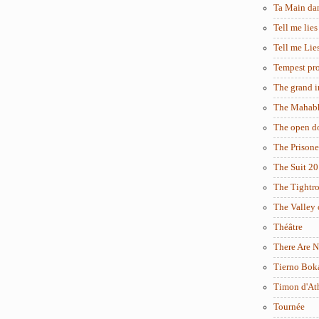
Ta Main da
Tell me lies
Tell me Lie
Tempest pro
The grand i
The Mahabh
The open d
The Prisone
The Suit 2
The Tightr
The Valley 
Théâtre
There Are N
Tierno Bok
Timon d'At
Tournée