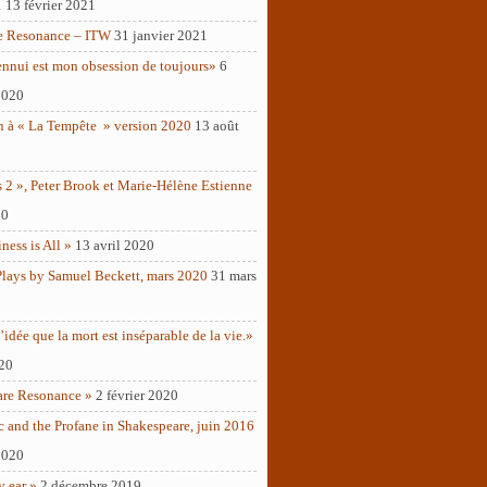
1
13 février 2021
e Resonance – ITW
31 janvier 2021
ennui est mon obsession de toujours»
6
2020
n à « La Tempête » version 2020
13 août
 2 », Peter Brook et Marie-Hélène Estienne
20
ness is All »
13 avril 2020
Plays by Samuel Beckett, mars 2020
31 mars
’idée que la mort est inséparable de la vie.»
020
are Resonance »
2 février 2020
c and the Profane in Shakespeare, juin 2016
2020
y ear »
2 décembre 2019