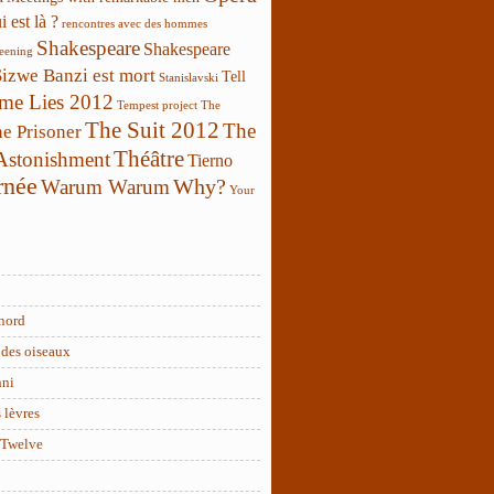
 est là ?
rencontres avec des hommes
Shakespeare
Shakespeare
reening
Sizwe Banzi est mort
Tell
Stanislavski
 me Lies 2012
Tempest project
The
The Suit 2012
The
e Prisoner
Théâtre
 Astonishment
Tierno
rnée
Why?
Warum Warum
Your
nord
des oiseaux
nni
 lèvres
 Twelve