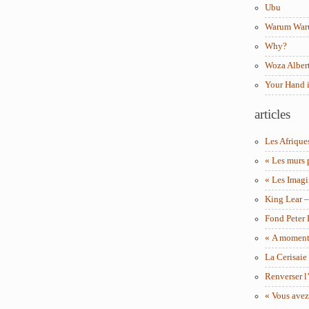
Ubu
Warum Wa
Why?
Woza Albert
Your Hand 
articles
Les Afrique
« Les murs 
« Les Imagi
King Lear 
Fond Peter
« A moment 
La Cerisaie
Renverser l’
« Vous avez