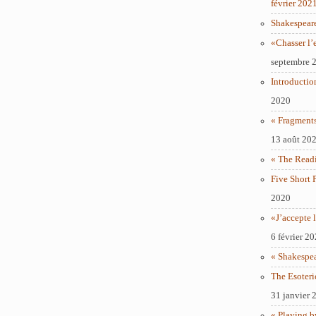
février 202
Shakespear
«Chasser l’
septembre 
Introductio
2020
« Fragments
13 août 20
« The Readi
Five Short 
2020
«J’accepte l
6 février 2
« Shakespe
The Esoteri
31 janvier 
« Playing b