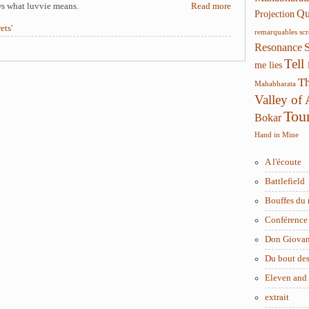
ws what luvvie means.
Read more
Qui
Projection
ets'
remarquables
sc
Resonance
Tell
me lies
Th
Mahabharata
Valley of
Tou
Bokar
Hand in Mine
A l'écoute
Battlefield
Bouffes du 
Conférence 
Don Giova
Du bout des
Eleven and
extrait