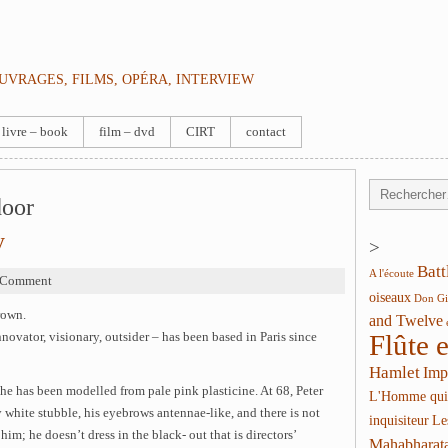
OUVRAGES, FILMS, OPÉRA, INTERVIEW
livre – book
film – dvd
CIRT
contact
door
y
>
Batt
A l'écoute
 Comment
oiseaux
Don Gi
rown.
and Twelve
Flûte 
ovator, visionary, outsider – has been based in Paris since
Hamlet
Imp
f he has been modelled from pale pink plasticine. At 68, Peter
L'Homme qui
hy white stubble, his eyebrows antennae-like, and there is not
inquisiteur
Le
 him; he doesn’t dress in the black- out that is directors’
Mahabharat