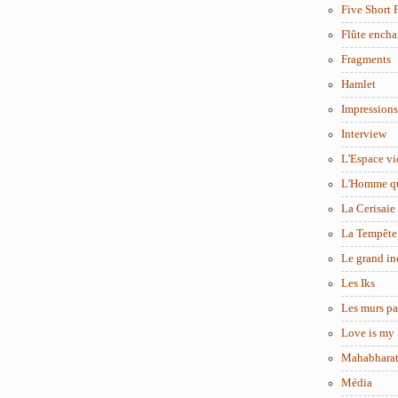
Five Short 
Flûte encha
Fragments
Hamlet
Impressions
Interview
L'Espace vi
L'Homme q
La Cerisaie
La Tempête
Le grand in
Les Iks
Les murs pa
Love is my 
Mahabhara
Média