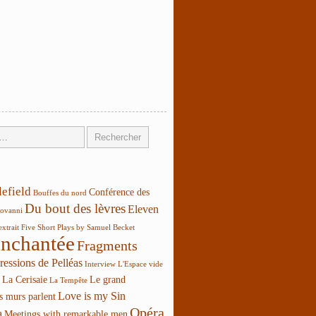
lefield
Conférence des
Bouffes du nord
Du bout des lèvres
Eleven
ovanni
extrait
Five Short Plays by Samuel Becket
enchantée
Fragments
ressions de Pelléas
Interview
L'Espace vide
La Cerisaie
Le grand
La Tempête
Love is my Sin
s murs parlent
Opéra
a
Meetings with remarkable men