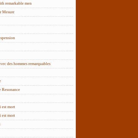
ith remarkable men
r Mesure
uspension
 avec des hommes remarquables
e
e Resonance
 est mort
 est mort
i