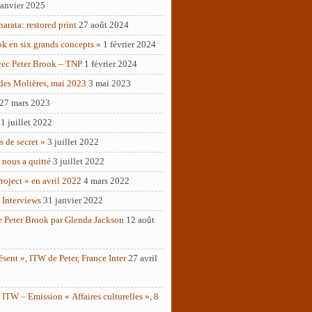
janvier 2025
rata: restored print
27 août 2024
ok en six grands concepts »
1 février 2024
vec Peter Brook – TNP
1 février 2024
des Molières, mai 2023
3 mai 2023
27 mars 2023
1 juillet 2022
as de secret »
3 juillet 2022
 nous a quitté
3 juillet 2022
roject » en avril 2022
4 mars 2022
 Interviews
31 janvier 2022
e Peter Brook par Glenda Jackson
12 août
ésent », ITW de Peter, France Inter
27 avril
ITW – Emission « Affaires culturelles », 8