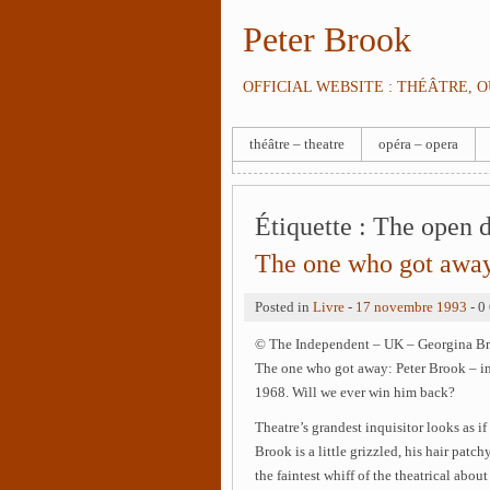
Peter Brook
OFFICIAL WEBSITE : THÉÂTRE, 
théâtre – theatre
opéra – opera
Étiquette :
The open 
The one who got awa
Posted in
Livre
-
17 novembre 1993
- 0
© The Independent – UK – Georgina B
The one who got away: Peter Brook – inn
1968. Will we ever win him back?
Theatre’s grandest inquisitor looks as i
Brook is a little grizzled, his hair patc
the faintest whiff of the theatrical about