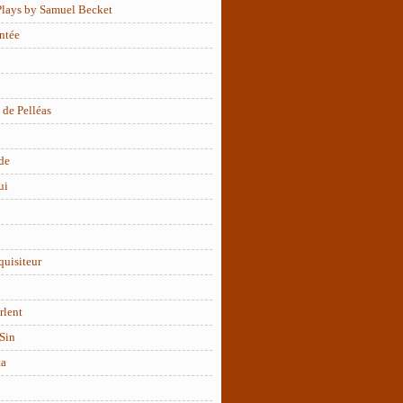
Plays by Samuel Becket
ntée
 de Pelléas
de
ui
quisiteur
rlent
Sin
ta