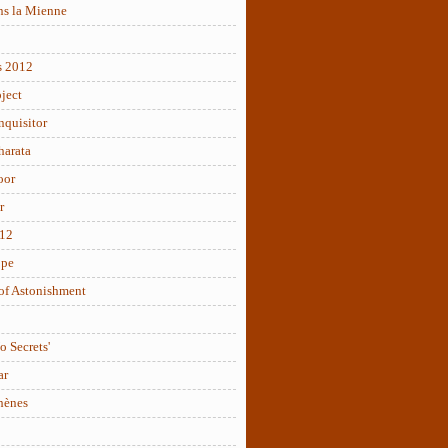
ns la Mienne
s 2012
ject
nquisitor
arata
oor
r
012
ope
of Astonishment
o Secrets'
ar
hènes