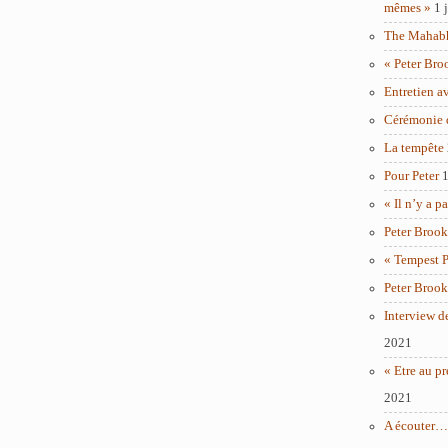
mêmes »
1 
The Mahabha
« Peter Bro
Entretien a
Cérémonie 
La tempête
Pour Peter
1
« Il n’y a p
Peter Brook
« Tempest P
Peter Brook
Interview d
2021
« Etre au pr
2021
A écouter… 