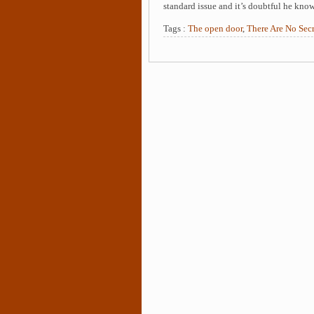
standard issue and it’s doubtful he kno
Tags :
The open door
,
There Are No Secr