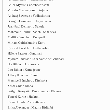
Bruce Myers : Ganesha/Krishna
Vittorio Mezzogiorno : Arjuna
Andrzej Seweryn : Yudhishthira
Georges Corraface : Duryodhana
Jean-Paul Denizon : Nakula
Mahmoud Tabrizi-Zadeh : Sahadeva
Mallika Sarabhai : Draupadi
Miriam Goldschmidt : Kunti
Ryszard Cieslak : Dhritharashtra
Hélène Patarot : Gandhari
Myriam Tadesse : La servante de Gandhari
Urs Bihler : Dushassana
Lou Bihler : Karna jeune
Jeffrey Kissoon : Karna
Maurice Bénichou : Kitchaka
Yoshi Oida : Drona
Sotigui Kouyaté : Parashurama / Bishma
Tuncel Kurtiz : Shakuni
Ciarán Hinds : Ashwattaman
Erika Alexander : Madri / Hidimbi