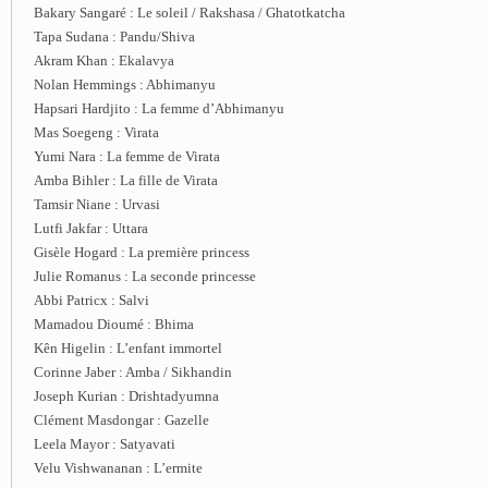
Bakary Sangaré : Le soleil / Rakshasa / Ghatotkatcha
Tapa Sudana : Pandu/Shiva
Akram Khan : Ekalavya
Nolan Hemmings : Abhimanyu
Hapsari Hardjito : La femme d’Abhimanyu
Mas Soegeng : Virata
Yumi Nara : La femme de Virata
Amba Bihler : La fille de Virata
Tamsir Niane : Urvasi
Lutfi Jakfar : Uttara
Gisèle Hogard : La première princess
Julie Romanus : La seconde princesse
Abbi Patricx : Salvi
Mamadou Dioumé : Bhima
Kên Higelin : L’enfant immortel
Corinne Jaber : Amba / Sikhandin
Joseph Kurian : Drishtadyumna
Clément Masdongar : Gazelle
Leela Mayor : Satyavati
Velu Vishwananan : L’ermite