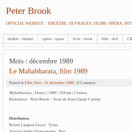
Peter Brook
OFFICIAL WEBSITE : THÉÂTRE, OUVRAGES, FILMS, OPÉRA, IN
théâtre – theatre
opéra – opera
livre – book
film – dvd
CI
Mois :
décembre 1989
Le Mahabharata, film 1989
Posted in
Film
,
Note
-
31 décembre 1989
- 0 Comment
Mahabharata
| France | 1989 | 318 mn | Couleur
Réalisation : Peter Brook – Texte de Jean-Claude Carrière
Distribution
Robert Langton-Lloyd : Vyasa
Antonin Stahly-Vishwanadan : Boy