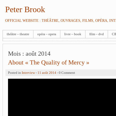
Peter Brook
OFFICIAL WEBSITE : THÉÂTRE, OUVRAGES, FILMS, OPÉRA, IN
théâtre – theatre
opéra – opera
livre – book
film – dvd
CI
Mois :
août 2014
About « The Quality of Mercy »
Posted in
Interview
-
11 août 2014
- 0 Comment