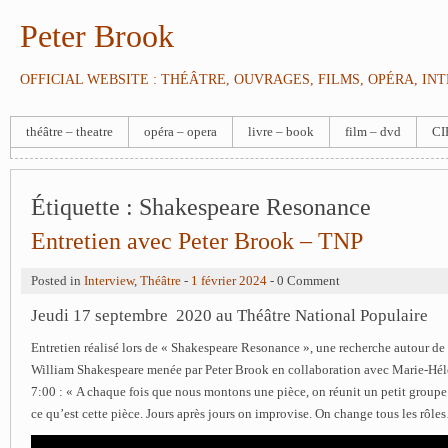
Peter Brook
OFFICIAL WEBSITE : THÉÂTRE, OUVRAGES, FILMS, OPÉRA, IN
théâtre – theatre
opéra – opera
livre – book
film – dvd
CI
Étiquette :
Shakespeare Resonance
Entretien avec Peter Brook – TNP
Posted in
Interview
,
Théâtre
-
1 février 2024
- 0 Comment
Jeudi 17 septembre 2020 au Théâtre National Populaire
Entretien réalisé lors de « Shakespeare Resonance », une recherche autour d
William Shakespeare menée par Peter Brook en collaboration avec Marie-Hél
7:00 : « A chaque fois que nous montons une pièce, on réunit un petit groupe
ce qu’est cette pièce. Jours après jours on improvise. On change tous les rôle