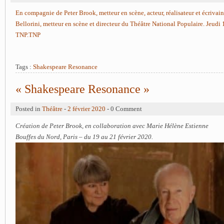
En compagnie de Peter Brook, metteur en scène, acteur, réalisateur et écrivai
Bellorini, metteur en scène et directeur du Théâtre National Populaire. Jeud
TNP.TNP
Tags :
Shakespeare Resonance
« Shakespeare Resonance »
Posted in
Théâtre
-
2 février 2020
- 0 Comment
Création de Peter Brook, en collaboration avec Marie Hélène Estienne
Bouffes du Nord, Paris – du 19 au 21 février 2020.