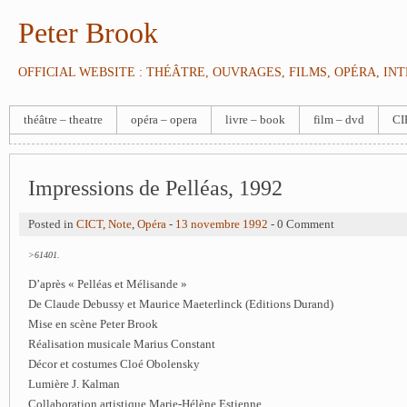
Peter Brook
OFFICIAL WEBSITE : THÉÂTRE, OUVRAGES, FILMS, OPÉRA, IN
théâtre – theatre
opéra – opera
livre – book
film – dvd
CI
Impressions de Pelléas, 1992
Posted in
CICT
,
Note
,
Opéra
-
13 novembre 1992
- 0 Comment
>61401.
D’après « Pelléas et Mélisande »
De Claude Debussy et Maurice Maeterlinck (Editions Durand)
Mise en scène Peter Brook
Réalisation musicale Marius Constant
Décor et costumes Cloé Obolensky
Lumière J. Kalman
Collaboration artistique Marie-Hélène Estienne