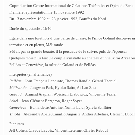
Coproduction Centre International de Créations Théâtrales et Opéra de Paris
Première représentation, le 13 novembre 1992
Du 13 novembre 1992 au 23 janvier 1993, Bouffes du Nord
Durée du spectacle : 1h40
Egaré dans une forêt lors d’une partie de chasse, le Prince Golaud découvre 
terrorisée et en pleurs, Mélisande.
Séduit par sa grande beauté, il la persuade de le suivre, puis de l’épouser.
Quelques mois plus tard, le couple s’installe au château du vieux roi Arkel o
Pelléas et Geneviève, la mère de Golaud et de Pelléas…
Interprètes (en alternance)
Pelléas
Jean-François Lapointe, Thomas Randle, Gérard Theruel
Mélisande
Jungwon Park, Kyoko Saito, Ai-Lan Zhu
Golaud
Armand Arapian, Wojciech Drabowicz, Vincent le Texier
Arkel
Jean-Clément Bergeron, Roger Soyer
Geneviève
Bernardette Antoine, Norma Lerer, Sylvia Schlüter
Yniold
Alexandre Abate, Camillo Angarita, Andrès Arbelaes, Clément Ducol
Pianistes
Jeff Cohen, Claude Lavoix, Vincent Leterme, Olivier Reboul