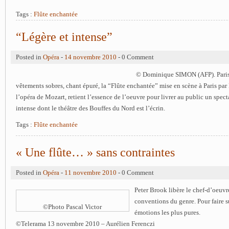
Tags :
Flûte enchantée
“Légère et intense”
Posted in
Opéra
-
14 novembre 2010
- 0 Comment
© Dominique SIMON (AFP). Paris
vêtements sobres, chant épuré, la “Flûte enchantée” mise en scène à Paris par 
l’opéra de Mozart, retient l’essence de l’oeuvre pour livrer au public un spectac
intense dont le théâtre des Bouffes du Nord est l’écrin.
Tags :
Flûte enchantée
« Une flûte… » sans contraintes
Posted in
Opéra
-
11 novembre 2010
- 0 Comment
Peter Brook libère le chef-d’oeuv
conventions du genre. Pour faire su
©Photo Pascal Victor
émotions les plus pur
es.
©Telerama 13 novembre 2010 – Aurélien Ferenczi