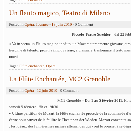
Un flauto magico, Teatro di Milano
Posted in
Opéra
,
Tournée
-
18 juin 2010
- 0 Comment
Piccolo Teatro Strehler –
dal 22 feb
« Va in scena un Flauto magico inedito, un Mozart eternamente giovane, circ
freschi e di talento, pronti a improvvisare, a plasmare, trasformare il testo mu
nuovi.
Tags :
Flûte enchantée
,
Opéra
La Flûte Enchantée, MC2 Grenoble
Posted in
Opéra
-
12 juin 2010
- 0 Comment
MC2 Grenoble –
Du 1 au 5 février 201
1.
Hora
samedi 5 février> 15h et 19h30
« Ultime partition de Mozart, la Flûte enchantée procède de la commande d’
écrite pour sauver de la faillite le Theater an der Wieden. Mozart concentre so
: les idéaux des lumières, ses racines allemandes qui vont le pousser à se déga