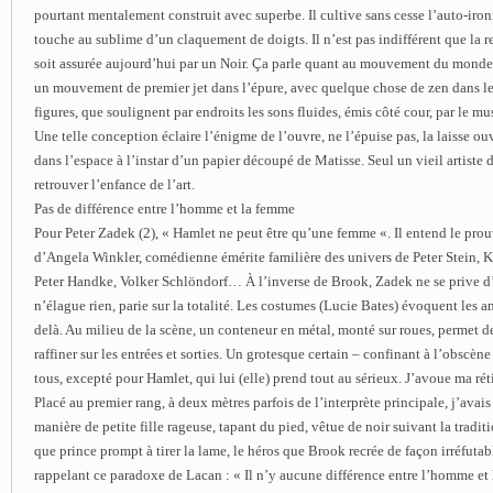
pourtant mentalement construit avec superbe. Il cultive sans cesse l’auto-iro
touche au sublime d’un claquement de doigts. Il n’est pas indifférent que la 
soit assurée aujourd’hui par un Noir. Ça parle quant au mouvement du monde
un mouvement de premier jet dans l’épure, avec quelque chose de zen dans l
figures, que soulignent par endroits les sons fluides, émis côté cour, par le mu
Une telle conception éclaire l’énigme de l’ouvre, ne l’épuise pas, la laisse 
dans l’espace à l’instar d’un papier découpé de Matisse. Seul un vieil artiste 
retrouver l’enfance de l’art.
Pas de différence entre l’homme et la femme
Pour Peter Zadek (2), « Hamlet ne peut être qu’une femme «. Il entend le pro
d’Angela Winkler, comédienne émérite familière des univers de Peter Stein, 
Peter Handke, Volker Schlöndorf… À l’inverse de Brook, Zadek ne se prive d
n’élague rien, parie sur la totalité. Les costumes (Lucie Bates) évoquent les a
delà. Au milieu de la scène, un conteneur en métal, monté sur roues, permet de
raffiner sur les entrées et sorties. Un grotesque certain – confinant à l’obscène 
tous, excepté pour Hamlet, qui lui (elle) prend tout au sérieux. J’avoue ma rét
Placé au premier rang, à deux mètres parfois de l’interprète principale, j’avais
manière de petite fille rageuse, tapant du pied, vêtue de noir suivant la tradit
que prince prompt à tirer la lame, le héros que Brook recrée de façon irréfutabl
rappelant ce paradoxe de Lacan : « Il n’y aucune différence entre l’homme et 