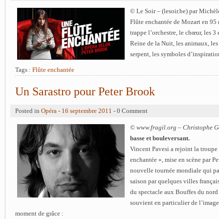
© Le Soir – (lesoir.be) par Michè
Flûte enchantée de Mozart en 95 m
trappe l’orchestre, le chœur, les 3
Reine de la Nuit, les animaux, le
serpent, les symboles d’inspirat
Tags :
Flûte enchantée
Un Sarastro pour Peter Brook
Posted in
Opéra
-
16 septembre 2011
- 0 Comment
© www.fragil.org – Christophe G
basse et bouleversant.
Vincent Pavesi a rejoint la troupe
enchantée », mise en scène par Pe
nouvelle tournée mondiale qui pas
saison par quelques villes français
du spectacle aux Bouffes du nord 
souvient en particulier de l’image 
moment de grâce :