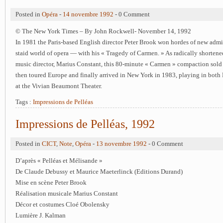
Posted in
Opéra
-
14 novembre 1992
- 0 Comment
© The New York Times – By John Rockwell- November 14, 1992
In 1981 the Paris-based English director Peter Brook won hordes of new adm
staid world of opera — with his « Tragedy of Carmen. » As radically shortene
music director, Marius Constant, this 80-minute « Carmen » compaction sold o
then toured Europe and finally arrived in New York in 1983, playing in both 
at the Vivian Beaumont Theater.
Tags :
Impressions de Pelléas
Impressions de Pelléas, 1992
Posted in
CICT
,
Note
,
Opéra
-
13 novembre 1992
- 0 Comment
D’après « Pelléas et Mélisande »
De Claude Debussy et Maurice Maeterlinck (Editions Durand)
Mise en scène Peter Brook
Réalisation musicale Marius Constant
Décor et costumes Cloé Obolensky
Lumière J. Kalman