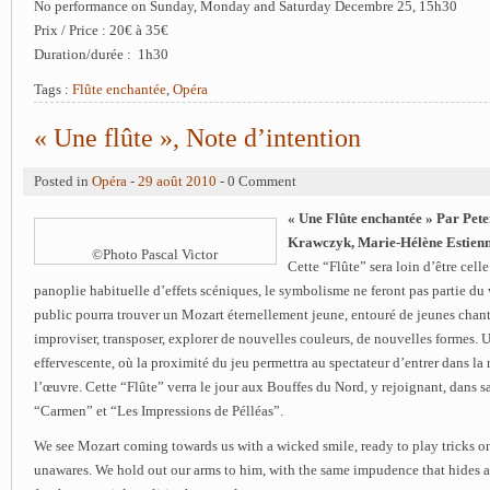
No performance on Sunday, Monday and Saturday Decembre 25, 15h30
Prix / Price : 20€ à 35€
Duration/durée : 1h30
Tags :
Flûte enchantée
,
Opéra
« Une flûte », Note d’intention
Posted in
Opéra
-
29 août 2010
- 0 Comment
« Une Flûte enchantée » Par Pet
Krawczyk, Marie-Hélène Estienn
©Photo Pascal Victor
Cette “Flûte” sera loin d’être cell
panoplie habituelle d’effets scéniques, le symbolisme ne feront pas partie du 
public pourra trouver un Mozart éternellement jeune, entouré de jeunes chant
improviser, transposer, explorer de nouvelles couleurs, de nouvelles formes. U
effervescente, où la proximité du jeu permettra au spectateur d’entrer dans la 
l’œuvre. Cette “Flûte” verra le jour aux Bouffes du Nord, y rejoignant, dans s
“Carmen” et “Les Impressions de Pélléas”.
We see Mozart coming towards us with a wicked smile, ready to play tricks on
unawares. We hold out our arms to him, with the same impudence that hides a