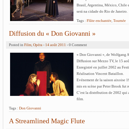
Brasil, Argentina, México, Chile e
será na cidade do Rio de Janeiro.
Tags :
Flûte enchantée
,
Tournée
Diffusion du « Don Giovanni »
Posted in
Film
,
Opéra
-
14 août 2011
- 0 Comment
« Don Giovanni », de Wolfgang 
Diffusion sur Mezzo TV, le 15 ao
Enregistré en juillet 2002 au Fes
Réalisation Vincent Bataillon.
Evénement de la saison aixoise 
mis en scène par Peter Brook fut 
C’est la distribution de 2002 qui 
film.
Tags :
Don Giovanni
A Streamlined Magic Flute