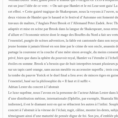
eut un jour l’idée de ce vers : « On sait que Hamlet et le roi Lear sont gais/ La
cet effroi. « Cette gaieté tragique de Shakespeare, nous la voyons à l’ouvre, 
deux visions de Hamlet que le hasard et le festival d’Automne ont fomenté de 
travaux de maîtres, l’Anglais Peter Brook et l’Allemand Peter Zadek. Avec Th
adaptée et mise en scène par Brook dans la langue de Shakespeare, nous retro
d’allure et l’économie stricte dont le mage des Bouffes du Nord a fait ses vert
l’essentiel, purgée de scènes adventices, la fable est cantonnée dans son noyau
jeune homme à jamais blessé en son âme par le crime de son oncle, assassin de
partage la couronne et la couche d’une mère sinon aveugle, du moins consent
privé, bien que dans la sphère du pouvoir royal, Hamlet va l’étendre à l’éche
étoiles en somme. Brook n’a besoin que de huit interprètes tenant plusieurs pa
sur un tapis carré orange, sans aucun meuble ou accessoire superflu ; trois cous
la tombe du pauvre Yorick et le duel final a lieu avec de minces tiges en guis
l’essentiel, basé sur la philosophie du « Il faut et il suffit «.
Adrian Lester du concret à l’abstrait
Le luxe suprême, nous l’avons en la personne de l’acteur Adrian Lester dans le
d’une distribution métisse, internationale (Ophélie, par exemple, Shantala Sh
indienne), il est le diamant noir en qui se réfractent les autres à l’infini. Soupl
concret à l’abstrait à la vitesse de l’éclair, rugit, câline, montre les dents, sub
témoignant ainsi d’une maturité de pensée digne de foi. Son jeu, d’emblée phy