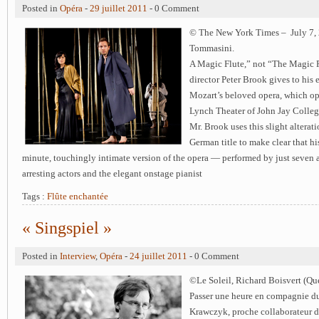
Posted in
Opéra
-
29 juillet 2011
- 0 Comment
© The New York Times – July 7,
Tommasini.
A Magic Flute,” not “The Magic Flu
director Peter Brook gives to his
Mozart’s beloved opera, which op
Lynch Theater of John Jay Colle
Mr. Brook uses this slight alterati
German title to make clear that h
minute, touchingly intimate version of the opera — performed by just seven 
arresting actors and the elegant onstage pianist
Tags :
Flûte enchantée
« Singspiel »
Posted in
Interview
,
Opéra
-
24 juillet 2011
- 0 Comment
©Le Soleil, Richard Boisvert (Qu
Passer une heure en compagnie du
Krawczyk, proche collaborateur d