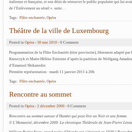
italienne et française, et son désir de retrouver le public populaire qui lui ava
de l’Enlèvement au sérail ». suite…
Tags :
Flûte enchantée
,
Opéra
Théâtre de la ville de Luxembourg
Posted in
Opéra
-
30 mai 2010
- 0 Comment
Programmation de la Flûte Enchantée (titre provisoire), librement adapté par
Krawczyk et Marie-Hélène Estienne d’après la partition de Wolfgang Amadeus
d’Emanuel Shikaneder.
Première représentation : mardi 11 janvier 2011 à 20h
Tags :
Flûte enchantée
,
Opéra
Rencontre au sommet
Posted in
Opéra
-
2 décembre 2000
- 0 Comment
Rencontre au sommet autour d’Hamlet qui peut être un Noir et une femme.
© L’Humanité, décembre 2000. La chronique Théâtrale de Jean-Pierre Léon
William Butler Yeats, grand poète d’Irlande qui s’éteignit en 1939 à Roqueb