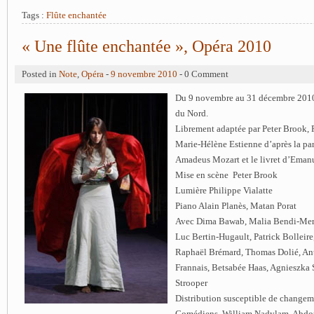
Tags :
Flûte enchantée
« Une flûte enchantée », Opéra 2010
Posted in
Note
,
Opéra
-
9 novembre 2010
- 0 Comment
Du 9 novembre au 31 décembre 2010
du Nord.
Librement adaptée par Peter Brook,
Marie-Hélène Estienne d’après la pa
Amadeus Mozart et le livret d’Eman
Mise en scène Peter Brook
Lumière Philippe Vialatte
Piano Alain Planès, Matan Porat
Avec Dima Bawab, Malia Bendi-Mer
Luc Bertin-Hugault, Patrick Bolleire
Raphaël Brémard, Thomas Dolié, Ant
Frannais, Betsabée Haas, Agnieszka 
Strooper
Distribution susceptible de changem
Comédiens William Nadylam, Abd