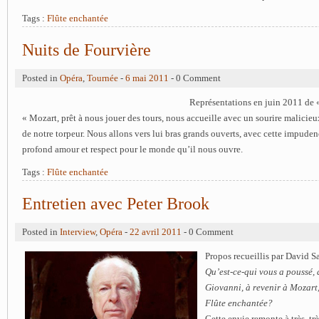
Tags :
Flûte enchantée
Nuits de Fourvière
Posted in
Opéra
,
Tournée
-
6 mai 2011
- 0 Comment
Représentations en juin 2011 de 
« Mozart, prêt à nous jouer des tours, nous accueille avec un sourire malicieu
de notre torpeur. Nous allons vers lui bras grands ouverts, avec cette impuden
profond amour et respect pour le monde qu’il nous ouvre.
Tags :
Flûte enchantée
Entretien avec Peter Brook
Posted in
Interview
,
Opéra
-
22 avril 2011
- 0 Comment
Propos recueillis par David 
Qu’est-ce-qui vous a poussé,
Giovanni, à revenir à Mozart,
Flûte enchantée?
Cette envie remonte à très, tr