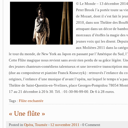
© Le Monde – 13 décembre 2014
Peter Brook l’a portée toute sa vi
de Mozart, dont il s’est fait le je
2010, dans son Théâtre des Bouffe
attrapant dans un décor de bambo
morceaux d’étoffes la magie des v
jeunes voix qui les disent. Depuis
aux Molières 2011 dans la catégori
le tour du monde, de New York au Japon en passant par l’Amérique du Sud, l’A
Cette Flûte magique nous revient sans avoir rien perdu de sa grâce légère. Un
des jeunes chanteurs-comédiens talentueux et une inventive transcription mu
(due au compositeur et pianiste Franck Krawczyk) : retrouvés l’enfance du co
origines, l’enfance d’une musique d’avant l’opéra, sur lequel le temps n’a pas 
Théâtre de Saint-Quentin-en-Yvelines, place Georges-Pompidou 78054 Mont
17 au 21 décembre à 20 h 30. Tél. : 01-30-96-99-00. De 6 à 28 euros.
Tags :
Flûte enchantée
« Une flûte »
Posted in
Opéra
,
Tournée
-
12 novembre 2011
- 0 Comment