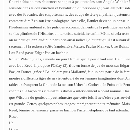
Chemin faisant, mes réticences sont peu à peu tombées, tant Angela Winkler f
sensible dans la construction et l’évolution du personnage ; vaillant petit s
avec des foucades, des emportements, des coups de tête qui pallient justement 
comment dire ? en son être biologique. Avec elle, Hamlet devient un penseur
l’hédonisme ambiant et les putrides accommodements de la politique, un cafa
sur les plinthes de l’Histoire, un terroriste suicidaire enfin. Même si cela rest
on ne peut qu’applaudir un parti pris aussi radical, d’autant qu’il est autour d
sacrément à la redresse (Otto Sander, Eva Mattes, Paulus Manker, Uwe Bohm
Lou Reed passe Edgar Poe au hachoir
Robert Wilson, tiens, a monté un jour Hamlet, qu’il jouait tout seul. Ce fut in
avec Lou Reed, il propose POEtry (3), titre en forme de jeu de mots sur Edgar 
Poe, en France, grâce à Baudelaire puis Mallarmé, fait un peu partie de la fami
montre à différents âges de sa vie, entouré de ses femmes imaginaires dont An
tableaux évoquent la Chute de la maison Usher, le Corbeau, le Puits et le P
chantés à la façon des « minstrel’s shows « interviennent à point nommé. Une 
que Wilson a du génie, on peut admettre que cette fois il ne s’élève pas au-de
est grande. Certes, quelques riches images imprégneront notre mémoire. Mai
Reed, binaire par essence, passe au hachoir l’acte métaphorique tant attendu.
Reset
Up
Down