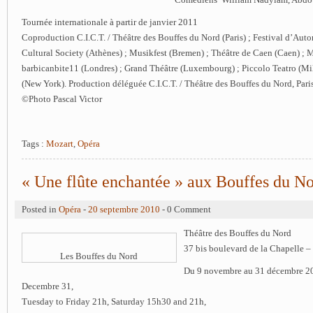
Tournée internationale à partir de janvier 2011
Coproduction C.I.C.T. / Théâtre des Bouffes du Nord (Paris) ; Festival d’Autom
Cultural Society (Athènes) ; Musikfest (Bremen) ; Théâtre de Caen (Caen) ; 
barbicanbite11 (Londres) ; Grand Théâtre (Luxembourg) ; Piccolo Teatro (Mi
(New York). Production déléguée C.I.C.T. / Théâtre des Bouffes du Nord, Paris
©Photo Pascal Victor
Tags :
Mozart
,
Opéra
« Une flûte enchantée » aux Bouffes du N
Posted in
Opéra
-
20 septembre 2010
- 0 Comment
Théâtre des Bouffes du Nord
37 bis boulevard de la Chapelle –
Les Bouffes du Nord
Du 9 novembre au 31 décembre 2
Decembre 31,
Tuesday to Friday 21h, Saturday 15h30 and 21h,