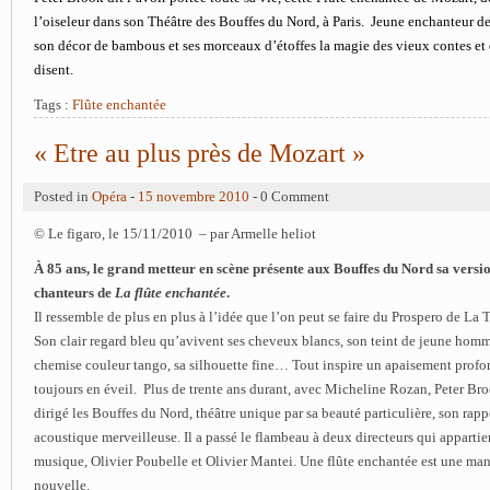
l’oiseleur dans son Théâtre des Bouffes du Nord, à Paris. Jeune enchanteur de 
son décor de bambous et ses morceaux d’étoffes la magie des vieux contes et 
disent.
Tags :
Flûte enchantée
« Etre au plus près de Mozart »
Posted in
Opéra
-
15 novembre 2010
- 0 Comment
© Le figaro, le 15/11/2010 – par Armelle heliot
À 85 ans, le grand metteur en scène présente aux Bouffes du Nord sa versi
chanteurs de
La flûte enchantée
.
Il ressemble de plus en plus à l’idée que l’on peut se faire du Prospero de La
Son clair regard bleu qu’avivent ses cheveux blancs, son teint de jeune hom
chemise couleur tango, sa silhouette fine… Tout inspire un apaisement profon
toujours en éveil. Plus de trente ans durant, avec Micheline Rozan, Peter Br
dirigé les Bouffes du Nord, théâtre unique par sa beauté particulière, son rapp
acoustique merveilleuse. Il a passé le flambeau à deux directeurs qui appart
musique, Olivier Poubelle et Olivier Mantei. Une flûte enchantée est une man
nouvelle.