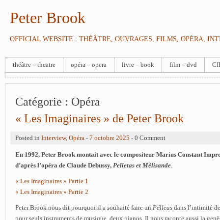
Peter Brook
OFFICIAL WEBSITE : THÉÂTRE, OUVRAGES, FILMS, OPÉRA, IN
théâtre – theatre
opéra – opera
livre – book
film – dvd
CI
Catégorie :
Opéra
« Les Imaginaires » de Peter Brook
Posted in
Interview
,
Opéra
-
7 octobre 2025
- 0 Comment
En 1992, Peter Brook montait avec le compositeur Marius Constant Impr
d’après l’opéra de Claude Debussy,
Pelletas et Mélisande
.
« Les Imaginaires » Partie 1
« Les Imaginaires » Partie 2
Peter Brook nous dit pourquoi il a souhaité faire un
Pélleas
dans l’intimité d
pour seuls instruments de musique, deux pianos. Il nous raconte aussi la genè