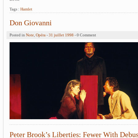
Tags :
Hamlet
Don Giovanni
Posted in
Note
,
Opéra
-
31 juillet 1998
- 0 Comment
Peter Brook’s Liberties: Fewer With Debu