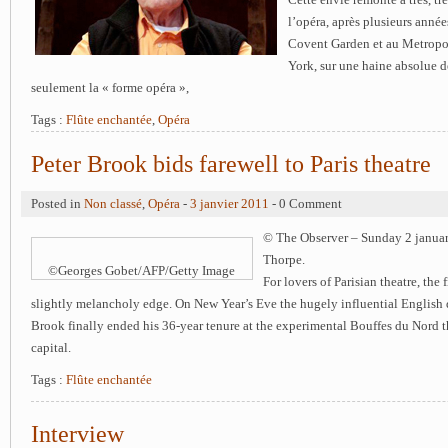
l’opéra, après plusieurs anné
Covent Garden et au Metropo
York, sur une haine absolue d
seulement la « forme opéra »,
Tags :
Flûte enchantée
,
Opéra
Peter Brook bids farewell to Paris theatre
Posted in
Non classé
,
Opéra
-
3 janvier 2011
- 0 Comment
© The Observer – Sunday 2 janua
Thorpe.
©Georges Gobet/AFP/Getty Image
For lovers of Parisian theatre, the 
slightly melancholy edge. On New Year’s Eve the hugely influential English d
Brook finally ended his 36-year tenure at the experimental Bouffes du Nord t
capital.
Tags :
Flûte enchantée
Interview