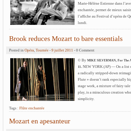
Marie-Hélène Estienne dans l’ave
enchantée, permet de mieux saisir
l’affiche au Festival d’opéra de 
lundi.
Brook reduces Mozart to bare essentials
Posted in
Opéra
,
Tournée
-
9 juillet 2011
- 0 Comment
© By
MIKE SILVERMAN, For The Asso
NEW YORK (AP) — On a list of
11.
a radically stripped-down reimag
Flute » doesn’t rank especially hi
stage work, a mixture of fairy ta
play, is a miraculous creation wh
simplicity.
Tags :
Flûte enchantée
Mozart en apesanteur