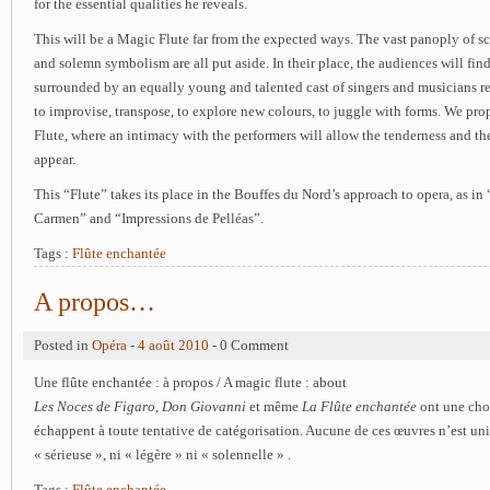
for the essential qualities he reveals.
This will be a Magic Flute far from the expected ways. The vast panoply of sc
and solemn symbolism are all put aside. In their place, the audiences will fi
surrounded by an equally young and talented cast of singers and musicians re
to improvise, transpose, to explore new colours, to juggle with forms. We prop
Flute, where an intimacy with the performers will allow the tenderness and the
appear.
This “Flute” takes its place in the Bouffes du Nord’s approach to opera, as in
Carmen” and “Impressions de Pelléas”.
Tags :
Flûte enchantée
A propos…
Posted in
Opéra
-
4 août 2010
- 0 Comment
Une flûte enchantée : à propos / A magic flute : about
Les Noces de Figaro
,
Don Giovanni
et même
La Flûte enchantée
ont une cho
échappent à toute tentative de catégorisation. Aucune de ces
œ
uvres n’est un
« sérieuse », ni « légère » ni « solennelle » .
Tags :
Flûte enchantée