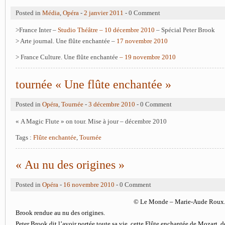
Posted in
Média
,
Opéra
-
2 janvier 2011
- 0 Comment
>France Inter –
Studio Théâtre – 10 décembre 2010
– Spécial Peter Brook
> Arte journal. Une flûte enchantée –
17 novembre 2010
> France Culture. Une flûte enchantée
– 19 novembre 2010
tournée « Une flûte enchantée »
Posted in
Opéra
,
Tournée
-
3 décembre 2010
- 0 Comment
« A Magic Flute » on tour. Mise à jour – décembre 2010
Tags :
Flûte enchantée
,
Tournée
« Au nu des origines »
Posted in
Opéra
-
16 novembre 2010
- 0 Comment
© Le Monde – Marie-Aude Roux. L
Brook rendue au nu des origines.
Peter Brook dit l’avoir portée toute sa vie, cette Flûte enchantée de Mozart, do