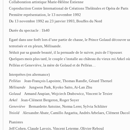
Collaboration artistique Marie-Hélène Estienne
Coproduction Centre International de Créations Théâtrales et Opéra de Paris
Première représentation, le 13 novembre 1992
Du 13 novembre 1992 au 23 janvier 1993, Bouffes du Nord
Durée du spectacle : 1h40
Egaré dans une forêt lors d’une partie de chasse, le Prince Golaud découvre 
terrorisée et en pleurs, Mélisande.
Séduit par sa grande beauté, il la persuade de le suivre, puis de l’épouser.
Quelques mois plus tard, le couple s’installe au château du vieux roi Arkel o
Pelléas et Geneviève, la mère de Golaud et de Pelléas…
Interprètes (en alternance)
Pelléas
Jean-François Lapointe, Thomas Randle, Gérard Theruel
Mélisande
Jungwon Park, Kyoko Saito, Ai-Lan Zhu
Golaud
Armand Arapian, Wojciech Drabowicz, Vincent le Texier
Arkel
Jean-Clément Bergeron, Roger Soyer
Geneviève
Bernardette Antoine, Norma Lerer, Sylvia Schlüter
Yniold
Alexandre Abate, Camillo Angarita, Andrès Arbelaes, Clément Ducol
Pianistes
Jeff Cohen, Claude Lavoix, Vincent Leterme, Olivier Reboul