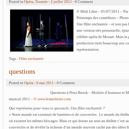
Posted in
Opéra
,
Tournée
-
2 juillet 2011
- 0 Comment
© Midi Libre – 01/07/2011 – Par
Printemps des comédiens – Phot
Une flûte enchantée – et non pas 
une version très personnelle, épur
célèbre opéra de Mozart. Mais la g
production tient beaucoup aux co
représentation.
Tags :
Flûte enchantée
questions
Posted in
Opéra
-
6 mai 2011
- 0 Comment
Questions à Peter Brook – Molière d’honneur et M
musical 2011 –
© www.lesmolieres.com
Que représente pour vous ce spectacle, Une flûte enchantée ?
« Notre monde est construit de barrières et de couvercles. Le monde du théât
où existent les mêmes blocages. Mais ce qui donne un sens au théâtre c’est sa
couvercles et de révéler la richesse d’un monde souvent caché par des idées fi