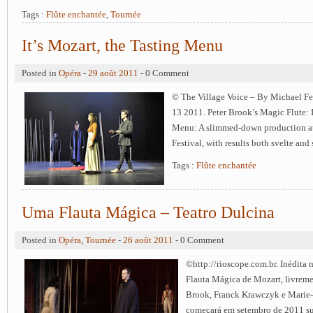
Tags :
Flûte enchantée
,
Tournée
It’s Mozart, the Tasting Menu
Posted in
Opéra
-
29 août 2011
- 0 Comment
© The Village Voice – By Michael Fe
13 2011. Peter Brook’s Magic Flute: I
Menu: A slimmed-down production at
Festival, with results both svelte and
Tags :
Flûte enchantée
Uma Flauta Mágica – Teatro Dulcina
Posted in
Opéra
,
Tournée
-
26 août 2011
- 0 Comment
©http://rioscope.com.br. Inédita
Flauta Mágica de Mozart, livreme
Brook, Franck Krawczyk e Marie-
começará em setembro de 2011 su