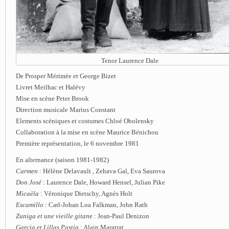
Tenor Laurence Dale
De Prosper Mérimée et George Bizet
Livret Meilhac et Halévy
Mise en scène Peter Brook
Direction musicale Marius Constant
Elements scéniques et costumes Chloé Obolensky
Collaboration à la mise en scène Maurice Bénichou
Première représentation, le 6 novembre 1981
En alternance (saison 1981-1982)
Carmen
: Hélène Delavault , Zehava Gal, Eva Saurova
Don José
: Laurence Dale, Howard Hensel, Julian Pike
Micaëla
: Véronique Dietschy, Agnès Holt
Escamillo
: Carl-Johan Loa Falkman, John Rath
Zuniga et une vieille gitan
e : Jean-Paul Denizon
Garcia et Lillas Pastia
: Alain Maratrat