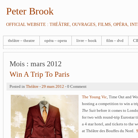
Peter Brook
OFFICIAL WEBSITE : THÉÂTRE, OUVRAGES, FILMS, OPÉRA, IN
théâtre – theatre
opéra – opera
livre – book
film – dvd
CI
Mois :
mars 2012
Win A Trip To Paris
Posted in
Théâtre
-
29 mars 2012
- 0 Comment
The Young Vic
, Time Out and Wo
hosting a competition to win a trip
The Suit
before it comes to Lond
for two with round-trip Eurostar ti
a 4 star hotel, and tickets to the 
at Théâtre des Bouffes du Nord.
S