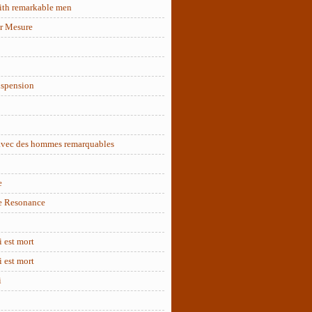
ith remarkable men
r Mesure
uspension
 avec des hommes remarquables
e
e Resonance
 est mort
 est mort
i