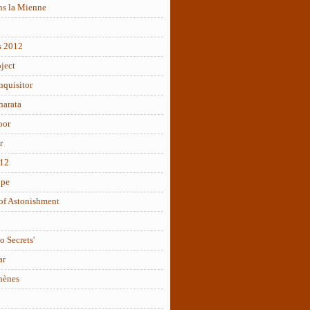
ns la Mienne
s 2012
ject
nquisitor
arata
oor
r
012
ope
of Astonishment
o Secrets'
ar
hènes