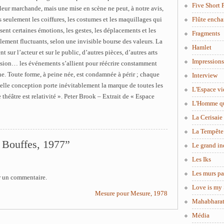
Five Short 
leur marchande, mais une mise en scène ne peut, à notre avis,
s seulement les coiffures, les costumes et les maquillages qui
Flûte encha
sent certaines émotions, les gestes, les déplacements et les
Fragments
lement fluctuants, selon une invisible bourse des valeurs. La
Hamlet
 sur l’acteur et sur le public, d’autres pièces, d’autres arts
Impressions
lévision… les événements s’allient pour réécrire constamment
nne. Toute forme, à peine née, est condamnée à périr ; chaque
Interview
elle conception porte inévitablement la marque de toutes les
L'Espace vi
e théâtre est relativité ». Peter Brook – Extrait de « Espace
L'Homme q
La Cerisaie
La Tempête
 Bouffes, 1977”
Le grand in
Les Iks
Les murs pa
r un commentaire.
Love is my 
Mesure pour Mesure, 1978
Mahabhara
Média