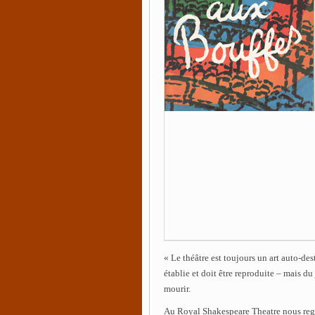
« Le théâtre est toujours un art auto-dest
établie et doit être reproduite – mais d
mourir.
Au Royal Shakespeare Theatre nous regre