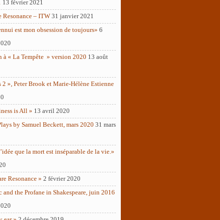
1
13 février 2021
e Resonance – ITW
31 janvier 2021
ennui est mon obsession de toujours»
6
2020
n à « La Tempête » version 2020
13 août
 2 », Peter Brook et Marie-Hélène Estienne
20
ness is All »
13 avril 2020
Plays by Samuel Beckett, mars 2020
31 mars
’idée que la mort est inséparable de la vie.»
020
are Resonance »
2 février 2020
c and the Profane in Shakespeare, juin 2016
2020
y ear »
2 décembre 2019