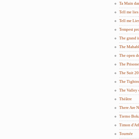
Ta Main da
Tell me lies
Tell me Lie
Tempest pro
The grand i
The Mahabh
The open d
The Prisone
The Suit 2
The Tightr
The Valley 
Théâtre
There Are N
Tierno Bok
Timon d'At
Tournée