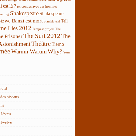
 est là ?
rencontres avec des hommes
Shakespeare
Shakespeare
reening
Sizwe Banzi est mort
Tell
Stanislavski
 me Lies 2012
Tempest project
The
The Suit 2012
The
e Prisoner
Théâtre
 Astonishment
Tierno
rnée
Why?
Warum Warum
Your
nord
des oiseaux
nni
 lèvres
 Twelve