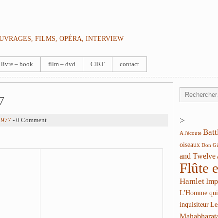
OUVRAGES, FILMS, OPÉRA, INTERVIEW
livre – book
film – dvd
CIRT
contact
7
>
1977
- 0 Comment
Batt
A l'écoute
oiseaux
Don Gi
and Twelve
Flûte 
Hamlet
Imp
L'Homme qui
inquisiteur
Le
Mahabharat