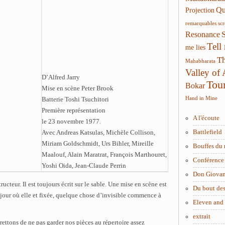
Qui
Projection
remarquables
sc
Resonance
Tell
me lies
Th
Mahabharata
Valley of
D’Alfred Jarry
Tou
Bokar
Mise en scène Peter Brook
Hand in Mine
Batterie Toshi Tsuchitori
Première représentation
A l'écoute
le 23 novembre 1977.
Battlefield
Avec Andreas Katsulas, Michèle Collison,
Miriam Goldschmidt, Urs Bihler, Mireille
Bouffes du 
Maalouf, Alain Maratrat, François Marthouret,
Conférence 
Yoshi Oida, Jean-Claude Perrin
Don Giova
ructeur. Il est toujours écrit sur le sable. Une mise en scène est
Du bout des
u jour où elle et fixée, quelque chose d’invisible commence à
Eleven and
extrait
ttons de ne pas garder nos pièces au répertoire assez