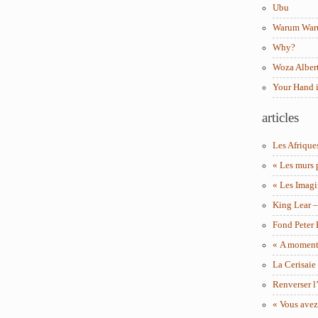
Ubu
Warum Wa
Why?
Woza Albert
Your Hand 
articles
Les Afrique
« Les murs 
« Les Imagi
King Lear 
Fond Peter
« A moment 
La Cerisaie
Renverser l’
« Vous avez