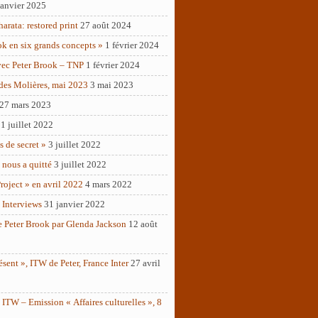
janvier 2025
rata: restored print
27 août 2024
ok en six grands concepts »
1 février 2024
vec Peter Brook – TNP
1 février 2024
des Molières, mai 2023
3 mai 2023
27 mars 2023
1 juillet 2022
as de secret »
3 juillet 2022
 nous a quitté
3 juillet 2022
roject » en avril 2022
4 mars 2022
 Interviews
31 janvier 2022
e Peter Brook par Glenda Jackson
12 août
ésent », ITW de Peter, France Inter
27 avril
ITW – Emission « Affaires culturelles », 8