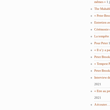
mêmes »
1 
The Mahabha
« Peter Bro
Entretien a
Cérémonie 
La tempête
Pour Peter
1
« Il n’y a p
Peter Brook
« Tempest P
Peter Brook
Interview d
2021
« Etre au pr
2021
A écouter… 