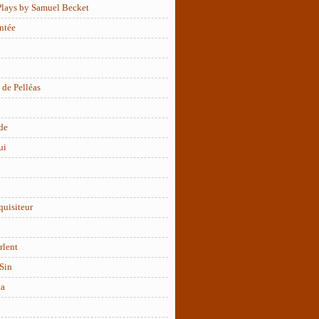
Plays by Samuel Becket
ntée
 de Pelléas
de
ui
quisiteur
rlent
Sin
ta