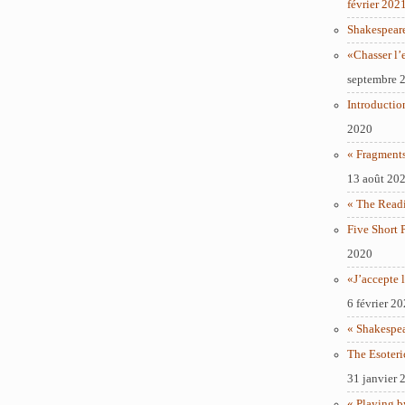
février 202
Shakespear
«Chasser l’
septembre 
Introductio
2020
« Fragments
13 août 20
« The Readi
Five Short 
2020
«J’accepte l
6 février 2
« Shakespe
The Esoteri
31 janvier 
« Playing b