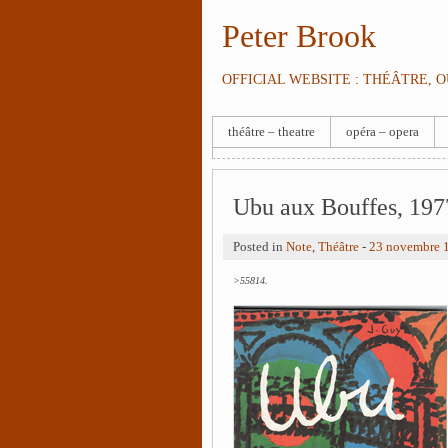
Peter Brook
OFFICIAL WEBSITE : THÉÂTRE, 
théâtre – theatre
opéra – opera
Ubu aux Bouffes, 197
Posted in
Note
,
Théâtre
-
23 novembre 
>55814.