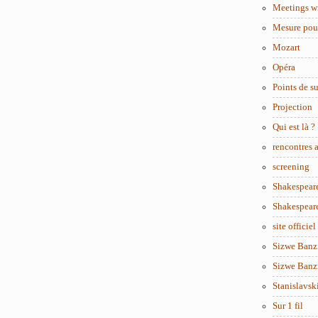
Meetings w
Mesure pou
Mozart
Opéra
Points de s
Projection
Qui est là ?
rencontres
screening
Shakespear
Shakespear
site officiel
Sizwe Banzi
Sizwe Banzi
Stanislavsk
Sur 1 fil