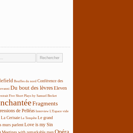
lefield
Conférence des
Bouffes du nord
Du bout des lèvres
Eleven
ovanni
extrait
Five Short Plays by Samuel Becket
enchantée
Fragments
ressions de Pelléas
Interview
L'Espace vide
La Cerisaie
Le grand
La Tempête
Love is my Sin
s murs parlent
Opéra
a
Meetings with remarkable men