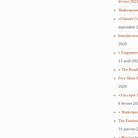
février 202
Shakespear
«Chasser l’
septembre 
Introductio
2020
« Fragments
13 août 20
« The Readi
Five Short 
2020
«J’accepte l
6 février 2
« Shakespe
The Esoteri
31 janvier 
« Playing b