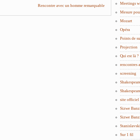
Meetings w
Rencontre avec un homme remarquable
Mesure pou
Mozart
Opéra
Points de s
Projection
Qui est là ?
rencontres
screening
Shakespear
Shakespear
site officiel
Sizwe Banzi
Sizwe Banzi
Stanislavsk
Sur 1 fil