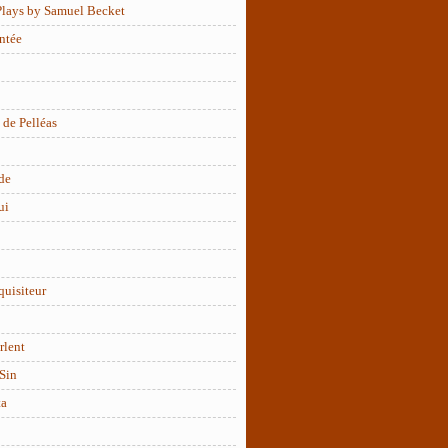
Plays by Samuel Becket
ntée
 de Pelléas
de
ui
quisiteur
rlent
Sin
ta