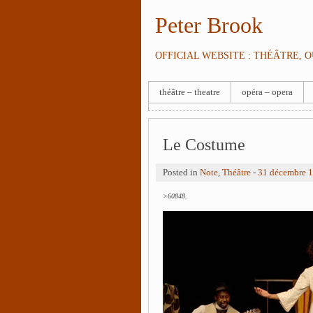
Peter Brook
OFFICIAL WEBSITE : THÉÂTRE, 
théâtre – theatre
opéra – opera
Le Costume
Posted in
Note
,
Théâtre
-
31 décembre 
>60848.