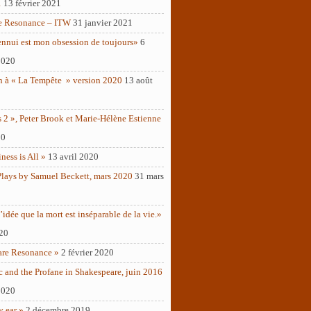
1
13 février 2021
e Resonance – ITW
31 janvier 2021
ennui est mon obsession de toujours»
6
2020
n à « La Tempête » version 2020
13 août
 2 », Peter Brook et Marie-Hélène Estienne
20
ness is All »
13 avril 2020
Plays by Samuel Beckett, mars 2020
31 mars
’idée que la mort est inséparable de la vie.»
020
are Resonance »
2 février 2020
c and the Profane in Shakespeare, juin 2016
2020
y ear »
2 décembre 2019