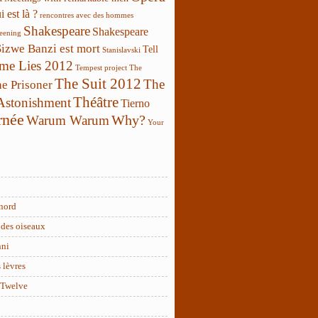
 est là ?
rencontres avec des hommes
Shakespeare
Shakespeare
reening
Sizwe Banzi est mort
Tell
Stanislavski
 me Lies 2012
Tempest project
The
The Suit 2012
The
e Prisoner
Théâtre
 Astonishment
Tierno
rnée
Why?
Warum Warum
Your
nord
des oiseaux
nni
 lèvres
 Twelve