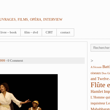
OUVRAGES, FILMS, OPÉRA, INTERVIEW
livre – book
film – dvd
CIRT
contact
>
1999
- 0 Comment
Batt
A l'écoute
oiseaux
Don Gi
and Twelve
Flûte 
Hamlet
Imp
L'Homme qui
inquisiteur
Le
Mahabharat