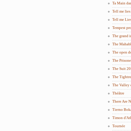
Ta Main da
Tell me lies
Tell me Lie
Tempest pro
The grand i
The Mahabh
The open d
The Prisone
The Suit 2
The Tightr
The Valley 
Théâtre
There Are N
Tierno Bok
Timon d'At
Tournée