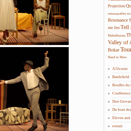
Qui
Projection
remarquables
sc
Resonance
Tell
me lies
Th
Mahabharata
Valley of
Tou
Bokar
Hand in Mine
A l'écoute
Battlefield
Bouffes du 
Conférence 
Don Giova
Du bout des
Eleven and
extrait