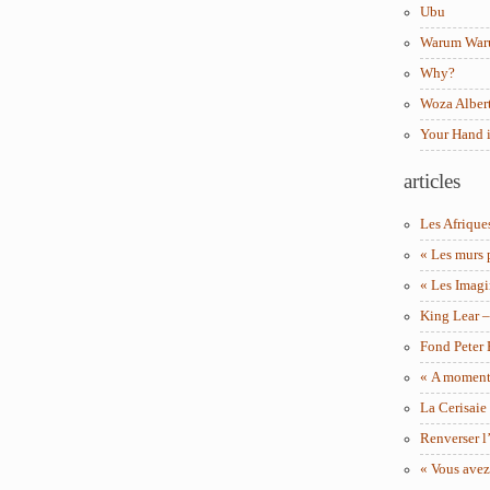
Ubu
Warum Wa
Why?
Woza Albert
Your Hand 
articles
Les Afrique
« Les murs 
« Les Imagi
King Lear 
Fond Peter
« A moment 
La Cerisaie
Renverser l’
« Vous avez