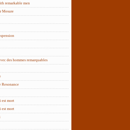
ith remarkable men
r Mesure
uspension
 avec des hommes remarquables
e
e Resonance
 est mort
 est mort
i