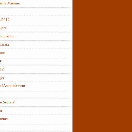
ns la Mienne
s 2012
ject
nquisitor
arata
oor
r
012
ope
of Astonishment
o Secrets'
ar
hènes