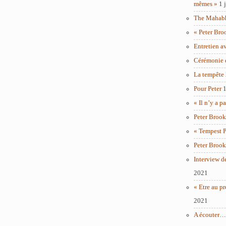
mêmes »
1 
The Mahabha
« Peter Bro
Entretien a
Cérémonie 
La tempête
Pour Peter
1
« Il n’y a p
Peter Brook
« Tempest P
Peter Brook
Interview d
2021
« Etre au pr
2021
A écouter… 