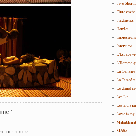
Five Short 
Flûte encha
Fragments
Hamlet
Impressions
Interview
L'Espace vi
L'Homme q
La Cerisaie
La Tempête
Le grand in
Les Iks
Les murs pa
tume”
Love is my 
Mahabhara
Média
r un commentaire.