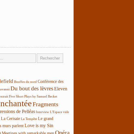
lefield
Conférence des
Bouffes du nord
Du bout des lèvres
Eleven
ovanni
extrait
Five Short Plays by Samuel Becket
enchantée
Fragments
ressions de Pelléas
Interview
L'Espace vide
La Cerisaie
Le grand
La Tempête
Love is my Sin
s murs parlent
Opéra
a
Meetings with remarkable men