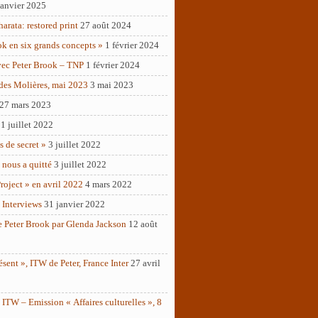
janvier 2025
rata: restored print
27 août 2024
ok en six grands concepts »
1 février 2024
vec Peter Brook – TNP
1 février 2024
des Molières, mai 2023
3 mai 2023
27 mars 2023
1 juillet 2022
as de secret »
3 juillet 2022
 nous a quitté
3 juillet 2022
roject » en avril 2022
4 mars 2022
 Interviews
31 janvier 2022
e Peter Brook par Glenda Jackson
12 août
ésent », ITW de Peter, France Inter
27 avril
ITW – Emission « Affaires culturelles », 8