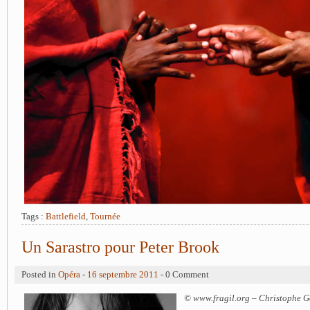
Tags :
Battlefield
,
Tournée
Un Sarastro pour Peter Brook
Posted in
Opéra
-
16 septembre 2011
- 0 Comment
© www.fragil.org – Christophe G