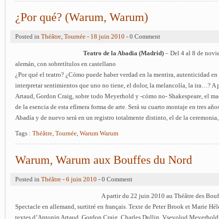
¿Por qué? (Warum, Warum)
Posted in
Théâtre
,
Tournée
-
18 juin 2010
- 0 Comment
Teatro de la Abadia (Madrid)
– Del 4 al 8 de nov
alemán, con sobretítulos en castellano
¿Por qué el teatro? ¿Cómo puede haber verdad en la mentira, autenticidad en 
interpretar sentimientos que uno no tiene, el dolor, la melancolía, la ira…? A p
Artaud, Gordon Craig, sobre todo Meyerhold y -cómo no- Shakespeare, el ma
de la esencia de esta efímera forma de arte. Será su cuarto montaje en tres año
Abadía y de nuevo será en un registro totalmente distinto, el de la ceremonia, 
Tags :
Théâtre
,
Tournée
,
Warum Warum
Warum, Warum aux Bouffes du Nord
Posted in
Théâtre
-
6 juin 2010
- 0 Comment
A partir du 22 juin 2010 au Théâtre des Bouf
Spectacle en allemand, surtitré en français. Texte de Peter Brook et Marie Hé
textes d’Antonin Artaud, Gordon Craig, Charles Dullin, Vsevolod Meyerhol