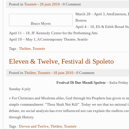
Posted in
Tournée
-
26 juin 2010
- 0 Comment
March 28 – April 3, ArtsEmerson,
Boston
Bruce Myers
April 4 – 10, Eli & Edith Broad S
April 11 – 18, JF. Kennedy Center for the Performing Arts
April 19 – May 1, A Contemporary Theatre, Seattle
Tags :
Théâtre
,
Tournée
Eleven & Twelve, Festival di Spoleto
Posted in
Théâtre
,
Tournée
-
18 juin 2010
- 0 Comment
Festival Di Due Mondi Spoleto
– Italia Friday
Sunday 4 july
« For Christians and Moslems alike, God through his Prophets has given to m
simple commandment: “Thou Shalt Not Kill”. Today we see that no rational t
debate, no social analysis has ever influenced nor can explain the endless cur
through History.
Tags :
Eleven and Twelve
,
Théâtre
,
Tournée