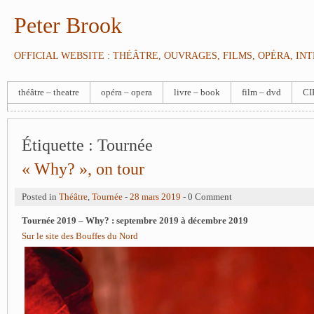
Peter Brook
OFFICIAL WEBSITE : THÉÂTRE, OUVRAGES, FILMS, OPÉRA, IN
théâtre – theatre
opéra – opera
livre – book
film – dvd
CI
Étiquette :
Tournée
« Why? », on tour
Posted in
Théâtre
,
Tournée
-
28 mars 2019
- 0 Comment
Tournée 2019 – Why? : septembre 2019 à décembre 2019
Sur le site des Bouffes du Nord