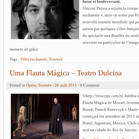
basse et bouleversant.
Vincent Pavesi a rejoint la troupe
enchantée », mise en scène par Pe
nouvelle tournée mondiale qui pas
saison par quelques villes français
du spectacle aux Bouffes du nord 
souvient en particulier de l’image 
moment de grâce :
Tags :
Flûte enchantée
,
Tournée
Uma Flauta Mágica – Teatro Dulcina
Posted in
Opéra
,
Tournée
-
26 août 2011
- 0 Comment
©http://rioscope.com.br. Inédita
Flauta Mágica de Mozart, livreme
Brook, Franck Krawczyk e Marie-
começará em setembro de 2011 su
Brasil, Argentina, México, Chile e
será na cidade do Rio de Janeiro.