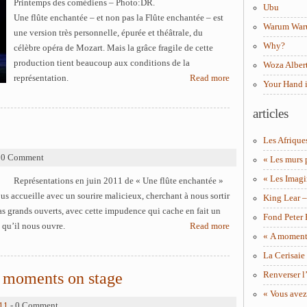
Printemps des comédiens – Photo:DR.
Ubu
Une flûte enchantée – et non pas la Flûte enchantée – est
Warum Wa
une version très personnelle, épurée et théâtrale, du
Why?
célèbre opéra de Mozart. Mais la grâce fragile de cette
production tient beaucoup aux conditions de la
Woza Albert
représentation.
Read more
Your Hand 
articles
Les Afrique
 0 Comment
« Les murs 
« Les Imagi
Représentations en juin 2011 de « Une flûte enchantée »
ous accueille avec un sourire malicieux, cherchant à nous sortir
King Lear 
ras grands ouverts, avec cette impudence qui cache en fait un
Fond Peter
 qu’il nous ouvre.
Read more
« A moment 
La Cerisaie
is moments on stage
Renverser l’
« Vous avez
11
- 0 Comment