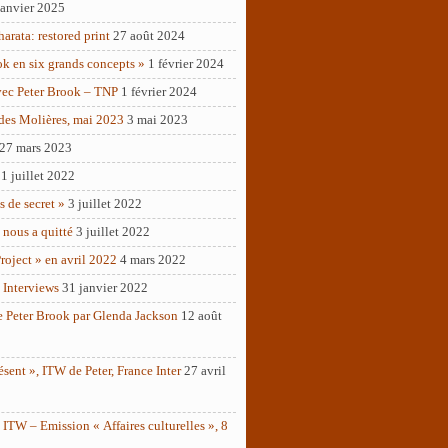
janvier 2025
rata: restored print
27 août 2024
ok en six grands concepts »
1 février 2024
vec Peter Brook – TNP
1 février 2024
des Molières, mai 2023
3 mai 2023
27 mars 2023
1 juillet 2022
as de secret »
3 juillet 2022
 nous a quitté
3 juillet 2022
roject » en avril 2022
4 mars 2022
 Interviews
31 janvier 2022
e Peter Brook par Glenda Jackson
12 août
ésent », ITW de Peter, France Inter
27 avril
ITW – Emission « Affaires culturelles », 8