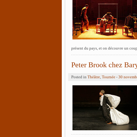
présent du pays, et on découvre un coup
Peter Brook chez Bar
Posted in
Théâtre
,
Tournée
-
30 novemb