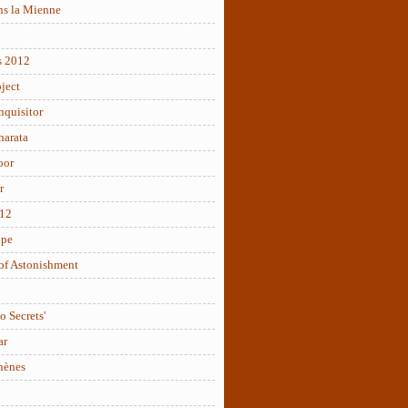
ns la Mienne
s 2012
ject
nquisitor
arata
oor
r
012
ope
of Astonishment
o Secrets'
ar
hènes