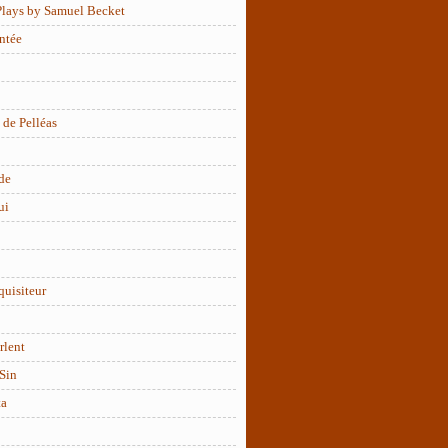
Plays by Samuel Becket
ntée
 de Pelléas
de
ui
quisiteur
rlent
Sin
ta