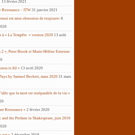
1
13 février 2021
e Resonance – ITW
31 janvier 2021
ennui est mon obsession de toujours»
6
2020
n à « La Tempête » version 2020
13 août
 2 », Peter Brook et Marie-Hélène Estienne
20
ness is All »
13 avril 2020
Plays by Samuel Beckett, mars 2020
31 mars
’idée que la mort est inséparable de la vie.»
020
are Resonance »
2 février 2020
c and the Profane in Shakespeare, juin 2016
2020
y ear »
2 décembre 2019