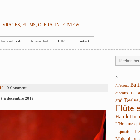
OUVRAGES, FILMS, OPÉRA, INTERVIEW
livre – book
film – dvd
CIRT
contact
>
Batt
A l'écoute
19
- 0 Comment
oiseaux
Don Gi
19 à décembre 2019
and Twelve
Flûte 
Hamlet
Imp
L'Homme qui
inquisiteur
Le
Mahabharat