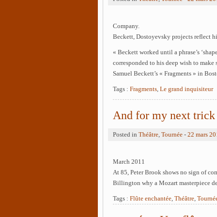
Company.
Beckett, Dostoyevsky projects reflect his
« Beckett worked until a phrase’s ‘shape,
corresponded to his deep wish to make s
Samuel Beckett’s « Fragments » in Bost
Tags :
Fragments
,
Le grand inquisiteur
And for my next tric
Posted in
Théâtre
,
Tournée
-
22 mars 20
March 2011
At 85, Peter Brook shows no sign of comp
Billington why a Mozart masterpiece d
Tags :
Flûte enchantée
,
Théâtre
,
Tourné