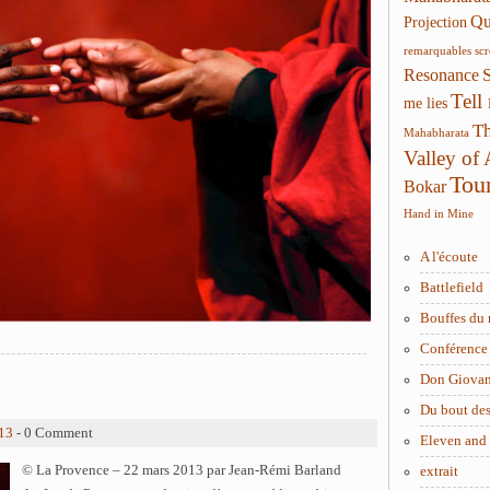
Qui
Projection
remarquables
sc
Resonance
Tell
me lies
Th
Mahabharata
Valley of
Tou
Bokar
Hand in Mine
A l'écoute
Battlefield
Bouffes du 
Conférence 
Don Giova
Du bout des
13
- 0 Comment
Eleven and
© La Provence – 22 mars 2013 par
Jean-Rémi Barland
extrait