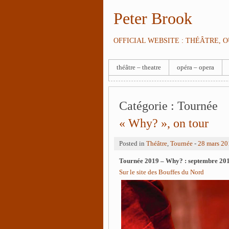
Peter Brook
OFFICIAL WEBSITE : THÉÂTRE, 
théâtre – theatre
opéra – opera
Catégorie :
Tournée
« Why? », on tour
Posted in
Théâtre
,
Tournée
-
28 mars 20
Tournée 2019 – Why? : septembre 20
Sur le site des Bouffes du Nord