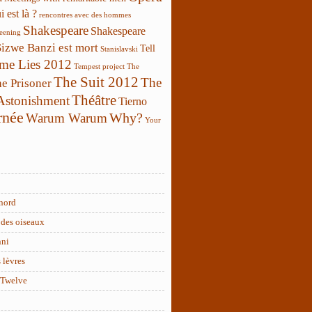
 est là ?
rencontres avec des hommes
Shakespeare
Shakespeare
reening
Sizwe Banzi est mort
Tell
Stanislavski
 me Lies 2012
Tempest project
The
The Suit 2012
The
e Prisoner
Théâtre
 Astonishment
Tierno
rnée
Why?
Warum Warum
Your
nord
des oiseaux
nni
 lèvres
 Twelve