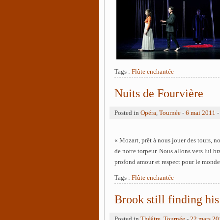
Tags :
Flûte enchantée
Nuits de Fourvière
Posted in
Opéra
,
Tournée
-
6 mai 2011
-
« Mozart, prêt à nous jouer des tours, n
de notre torpeur. Nous allons vers lui b
profond amour et respect pour le monde
Tags :
Flûte enchantée
Brook still finding h
Posted in
Théâtre
,
Tournée
-
22 mars 20