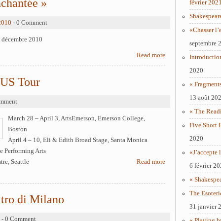
nchantée »
février 202
Shakespear
2010
- 0 Comment
«Chasser l’
 – décembre 2010
septembre 
Read more
Introductio
2020
 US Tour
« Fragments
13 août 20
omment
« The Readi
March 28 – April 3, ArtsEmerson, Emerson College,
Five Short 
Boston
2020
April 4 – 10, Eli & Edith Broad Stage, Santa Monica
he Performing Arts
«J’accepte l
re, Seattle
Read more
6 février 2
« Shakespe
The Esoteri
tro di Milano
31 janvier 
- 0 Comment
« Playing b