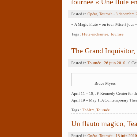
tournée « Une flûte e
Posted in
Opéra
,
Tournée
-
3 décembre 
« A Magic Flute » on tour. Mise à jour
Tags :
Flûte enchantée
,
Tournée
The Grand Inquisitor,
Posted in
Tournée
-
26 juin 2010
- 0 C
Bruce Myers
April 11 – 18, JF. Kennedy Center for t
April 19 – May 1, A Contemporary Theat
Tags :
Théâtre
,
Tournée
Un flauto magico, Tea
Posted in
Opéra
,
Tournée
-
18 juin 2010