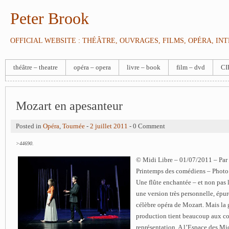
Peter Brook
OFFICIAL WEBSITE : THÉÂTRE, OUVRAGES, FILMS, OPÉRA, IN
théâtre – theatre
opéra – opera
livre – book
film – dvd
CI
Mozart en apesanteur
Posted in
Opéra
,
Tournée
-
2 juillet 2011
- 0 Comment
>44690.
© Midi Libre – 01/07/2011 – Par
Printemps des comédiens – Phot
Une flûte enchantée – et non pas 
une version très personnelle, épur
célèbre opéra de Mozart. Mais la g
production tient beaucoup aux co
représentation.
A l’Espace des Mi