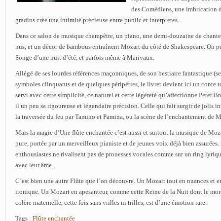
des Comédiens, une imbrication de
gradins crée une intimité précieuse entre public et interprètes.
Dans ce salon de musique champêtre, un piano, une demi-douzaine de chanteu
nus, et un décor de bambous entraînent Mozart du côté de Shakespeare. On pe
Songe d’une nuit d’été, et parfois même à Marivaux.
Allégé de ses lourdes références maçonniques, de son bestiaire fantastique (se
symboles clinquants et de quelques péripéties, le livret devient ici un conte t
servi avec cette simplicité, ce naturel et cette légèreté qu’affectionne Peter 
il un peu sa rigoureuse et légendaire précision. Celle qui fait surgir de jolis
la traversée du feu par Tamino et Pamina, ou la scène de l’enchantement de 
Mais la magie d’Une flûte enchantée c’est aussi et surtout la musique de Moza
pure, portée par un merveilleux pianiste et de jeunes voix déjà bien assurées. I
enthousiastes ne rivalisent pas de prouesses vocales comme sur un ring lyriqu
avec leur âme.
C’est bien une autre Flûte que l’on découvre. Un Mozart tout en nuances et en
ironique. Un Mozart en apesanteur, comme cette Reine de la Nuit dont le mo
colère maternelle, cette fois sans vrilles ni trilles, est d’une émotion rare.
Tags :
Flûte enchantée