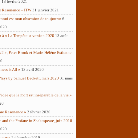
1
13 février 2021
e Resonance – ITW
31 janvier 2021
ennui est mon obsession de toujours»
6
2020
n à « La Tempête » version 2020
13 août
 2 », Peter Brook et Marie-Hélène Estienne
20
ness is All »
13 avril 2020
Plays by Samuel Beckett, mars 2020
31 mars
’idée que la mort est inséparable de la vie.»
020
are Resonance »
2 février 2020
c and the Profane in Shakespeare, juin 2016
2020
y ear »
2 décembre 2019