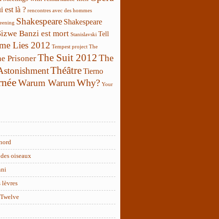
 est là ?
rencontres avec des hommes
Shakespeare
Shakespeare
reening
Sizwe Banzi est mort
Tell
Stanislavski
 me Lies 2012
Tempest project
The
The Suit 2012
The
e Prisoner
Théâtre
 Astonishment
Tierno
rnée
Why?
Warum Warum
Your
nord
des oiseaux
nni
 lèvres
 Twelve