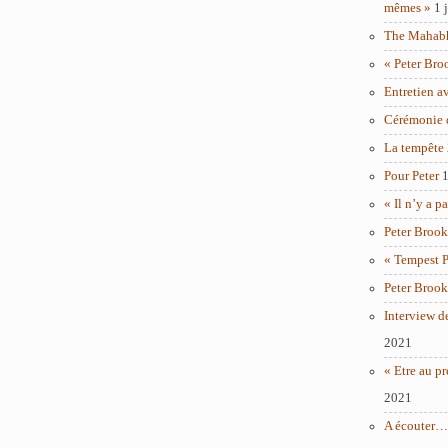
mêmes »
1 
The Mahabha
« Peter Bro
Entretien a
Cérémonie 
La tempête
Pour Peter
1
« Il n’y a p
Peter Brook
« Tempest P
Peter Brook
Interview d
2021
« Etre au pr
2021
A écouter… 