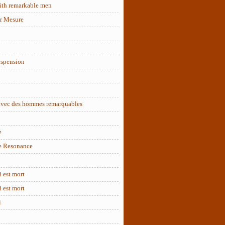
ith remarkable men
r Mesure
uspension
 avec des hommes remarquables
e
e Resonance
 est mort
 est mort
i