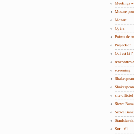
Meetings w
Mesure pou
Mozart
Opéra
Points de s
Projection
Qui est là ?
rencontres
screening
Shakespear
Shakespear
site officiel
Sizwe Banzi
Sizwe Banzi
Stanislavsk
Sur 1 fil