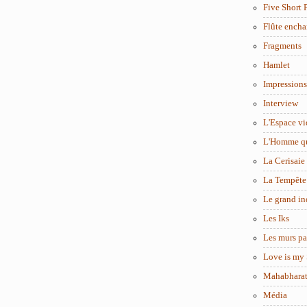
Five Short 
Flûte encha
Fragments
Hamlet
Impressions
Interview
L'Espace vi
L'Homme q
La Cerisaie
La Tempête
Le grand in
Les Iks
Les murs pa
Love is my 
Mahabhara
Média