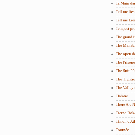
Ta Main da
Tell me lies
Tell me Lie
Tempest pro
The grand i
The Mahabh
The open d
The Prisone
The Suit 2
The Tightr
The Valley 
Théâtre
There Are N
Tierno Bok
Timon d'At
Tournée