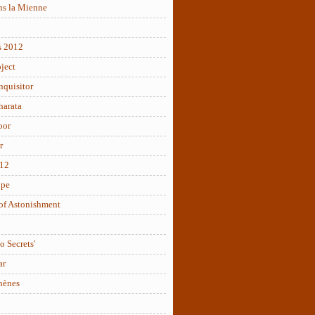
ns la Mienne
s 2012
ject
nquisitor
arata
oor
r
012
ope
of Astonishment
o Secrets'
ar
hènes