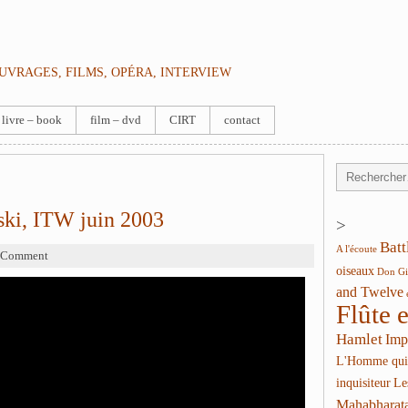
OUVRAGES, FILMS, OPÉRA, INTERVIEW
livre – book
film – dvd
CIRT
contact
ski, ITW juin 2003
>
Batt
A l'écoute
 Comment
oiseaux
Don Gi
and Twelve
Flûte 
Hamlet
Imp
L'Homme qui
inquisiteur
Le
Mahabharat