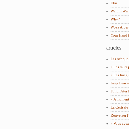
Ubu
Warum Wa
Why?
Woza Albert
Your Hand 
articles
Les Afrique
« Les murs 
« Les Imagi
King Lear 
Fond Peter
« A moment 
La Cerisaie
Renverser l’
« Vous avez