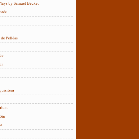
Plays by Samuel Becket
ntée
 de Pelléas
de
ui
quisiteur
rlent
Sin
ta