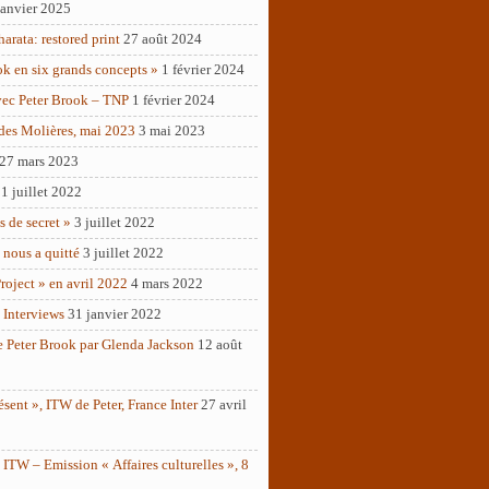
janvier 2025
rata: restored print
27 août 2024
ok en six grands concepts »
1 février 2024
vec Peter Brook – TNP
1 février 2024
des Molières, mai 2023
3 mai 2023
27 mars 2023
1 juillet 2022
as de secret »
3 juillet 2022
 nous a quitté
3 juillet 2022
roject » en avril 2022
4 mars 2022
 Interviews
31 janvier 2022
e Peter Brook par Glenda Jackson
12 août
ésent », ITW de Peter, France Inter
27 avril
ITW – Emission « Affaires culturelles », 8