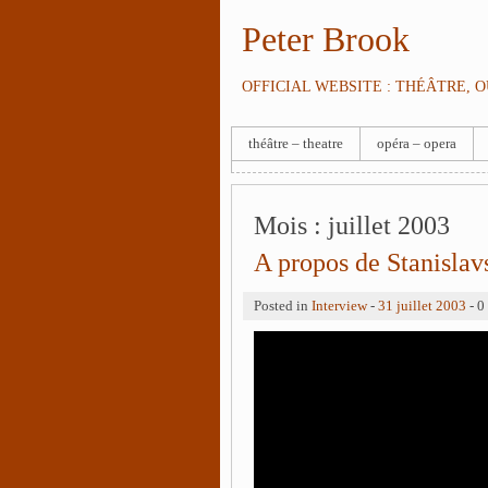
Peter Brook
OFFICIAL WEBSITE : THÉÂTRE, 
théâtre – theatre
opéra – opera
Mois :
juillet 2003
A propos de Stanislav
Posted in
Interview
-
31 juillet 2003
- 0