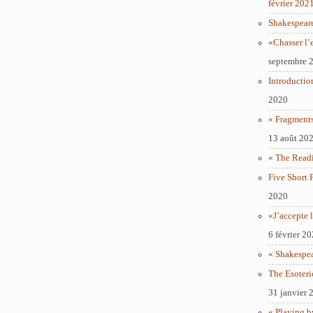
février 202
Shakespear
«Chasser l’
septembre 
Introductio
2020
« Fragments
13 août 20
« The Readi
Five Short 
2020
«J’accepte l
6 février 2
« Shakespe
The Esoteri
31 janvier 
« Playing b