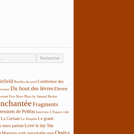
lefield
Conférence des
Bouffes du nord
Du bout des lèvres
Eleven
ovanni
extrait
Five Short Plays by Samuel Becket
enchantée
Fragments
ressions de Pelléas
Interview
L'Espace vide
La Cerisaie
Le grand
La Tempête
Love is my Sin
s murs parlent
Opéra
a
Meetings with remarkable men