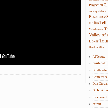
Qui
Projection
remarquables
sc
Resonance
Tell
me lies
Th
Mahabharata
Valley of
Tou
Bokar
Hand in Mine
A l'écoute
Battlefield
Bouffes du 
Conférence 
Don Giova
Du bout des
Eleven and
extrait