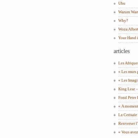
Ubu
Warum Wa
Why?
Woza Albert
Your Hand 
articles
Les Afrique
« Les murs 
« Les Imagi
King Lear 
Fond Peter
« A moment 
La Cerisaie
Renverser l’
« Vous avez