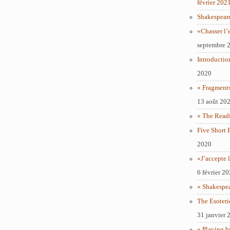
février 202
Shakespear
«Chasser l’
septembre 
Introductio
2020
« Fragments
13 août 20
« The Readi
Five Short 
2020
«J’accepte l
6 février 2
« Shakespe
The Esoteri
31 janvier 
« Playing b