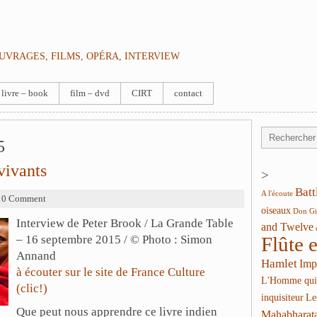
OUVRAGES, FILMS, OPÉRA, INTERVIEW
livre – book
film – dvd
CIRT
contact
5
vivants
>
Batt
A l'écoute
 0 Comment
oiseaux
Don Gi
Interview de Peter Brook / La Grande Table
and Twelve
– 16 septembre 2015 / © Photo : Simon
Flûte 
Annand
Hamlet
Imp
à écouter sur le site de France Culture
L'Homme qui
(clic!)
inquisiteur
Le
Que peut nous apprendre ce livre indien
Mahabharat