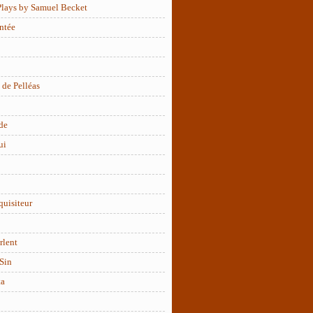
Plays by Samuel Becket
ntée
 de Pelléas
de
ui
quisiteur
rlent
Sin
ta