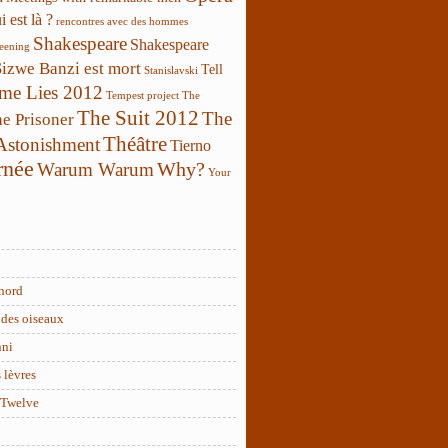
 est là ?
rencontres avec des hommes
Shakespeare
Shakespeare
reening
Sizwe Banzi est mort
Tell
Stanislavski
 me Lies 2012
Tempest project
The
The Suit 2012
The
e Prisoner
Théâtre
 Astonishment
Tierno
rnée
Why?
Warum Warum
Your
nord
des oiseaux
nni
 lèvres
 Twelve