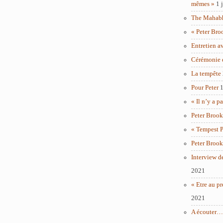
mêmes »
1 
The Mahabha
« Peter Bro
Entretien a
Cérémonie 
La tempête
Pour Peter
1
« Il n’y a p
Peter Brook
« Tempest P
Peter Brook
Interview d
2021
« Etre au pr
2021
A écouter… 