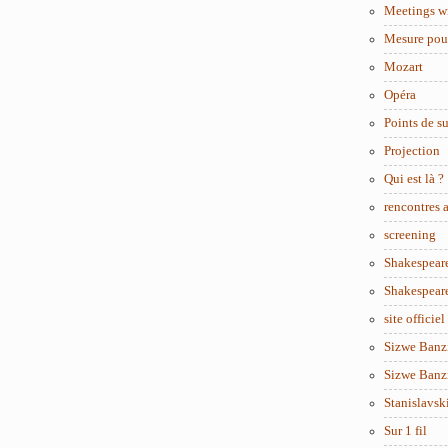
Meetings w
Mesure pou
Mozart
Opéra
Points de s
Projection
Qui est là ?
rencontres
screening
Shakespear
Shakespear
site officiel
Sizwe Banzi
Sizwe Banzi
Stanislavsk
Sur 1 fil