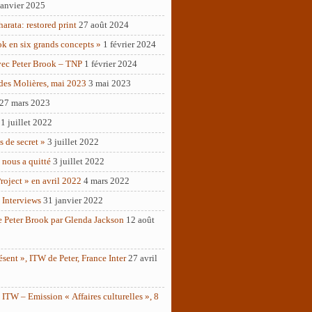
janvier 2025
rata: restored print
27 août 2024
ok en six grands concepts »
1 février 2024
vec Peter Brook – TNP
1 février 2024
des Molières, mai 2023
3 mai 2023
27 mars 2023
1 juillet 2022
as de secret »
3 juillet 2022
 nous a quitté
3 juillet 2022
roject » en avril 2022
4 mars 2022
 Interviews
31 janvier 2022
e Peter Brook par Glenda Jackson
12 août
ésent », ITW de Peter, France Inter
27 avril
ITW – Emission « Affaires culturelles », 8