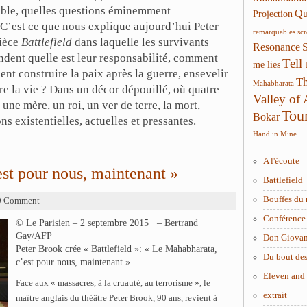
Bible, quelles questions éminemment
Qui
Projection
 C’est ce que nous explique aujourd’hui Peter
remarquables
sc
pièce
Battlefield
dans laquelle les survivants
Resonance
ndent quelle est leur responsabilité, comment
Tell
me lies
ent construire la paix après la guerre, ensevelir
Th
Mahabharata
re la vie ? Dans un décor dépouillé, où quatre
Valley of
une mère, un roi, un ver de terre, la mort,
Tou
Bokar
s existentielles, actuelles et pressantes.
Hand in Mine
A l'écoute
st pour nous, maintenant »
Battlefield
Bouffes du 
0 Comment
Conférence 
© Le Parisien – 2 septembre 2015 – Bertrand
Gay/AFP
Don Giova
Peter Brook crée « Battlefield »: « Le Mahabharata,
Du bout des
c’est pour nous, maintenant »
Eleven and
Face aux « massacres, à la cruauté, au terrorisme », le
extrait
maître anglais du théâtre Peter Brook, 90 ans, revient à