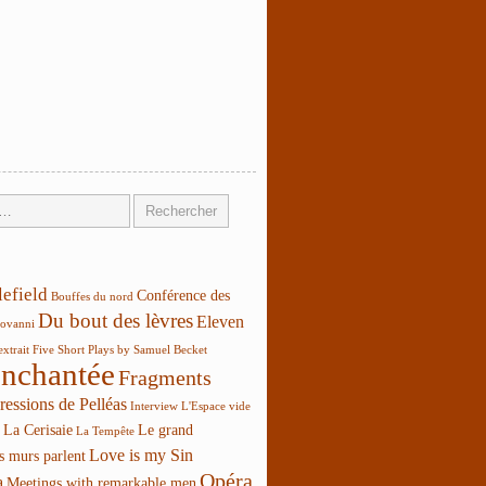
lefield
Conférence des
Bouffes du nord
Du bout des lèvres
Eleven
ovanni
extrait
Five Short Plays by Samuel Becket
enchantée
Fragments
ressions de Pelléas
Interview
L'Espace vide
La Cerisaie
Le grand
La Tempête
Love is my Sin
s murs parlent
Opéra
a
Meetings with remarkable men