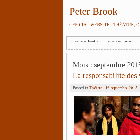
Peter Brook
OFFICIAL WEBSITE : THÉÂTRE, 
théâtre – theatre
opéra – opera
Mois :
septembre 201
La responsabilité des 
Posted in
Théâtre
-
16 septembre 2015
-