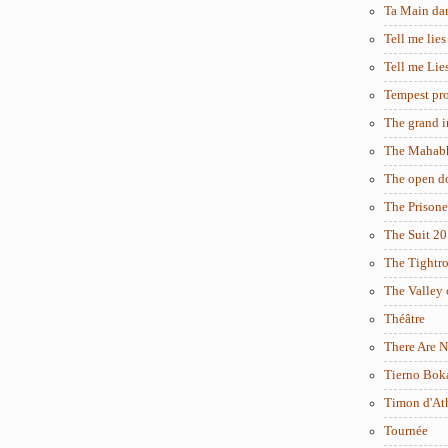
Ta Main da
Tell me lies
Tell me Lie
Tempest pro
The grand i
The Mahabh
The open d
The Prisone
The Suit 2
The Tightr
The Valley 
Théâtre
There Are N
Tierno Bok
Timon d'At
Tournée