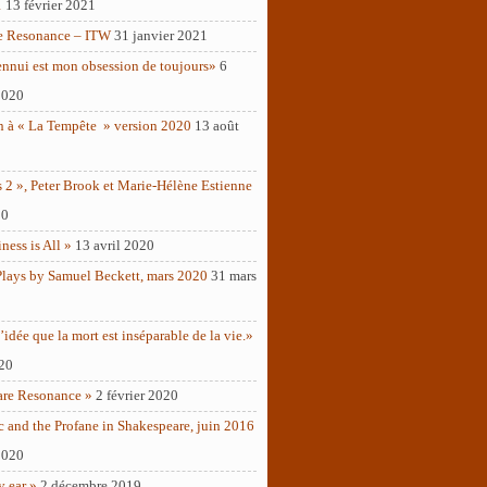
1
13 février 2021
e Resonance – ITW
31 janvier 2021
ennui est mon obsession de toujours»
6
2020
n à « La Tempête » version 2020
13 août
 2 », Peter Brook et Marie-Hélène Estienne
20
ness is All »
13 avril 2020
Plays by Samuel Beckett, mars 2020
31 mars
’idée que la mort est inséparable de la vie.»
020
are Resonance »
2 février 2020
c and the Profane in Shakespeare, juin 2016
2020
y ear »
2 décembre 2019