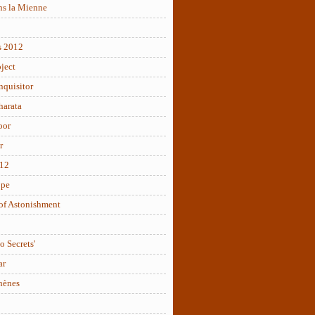
ns la Mienne
s 2012
ject
nquisitor
arata
oor
r
012
ope
of Astonishment
o Secrets'
ar
hènes