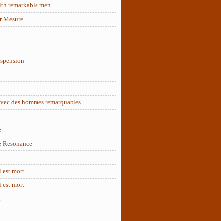
ith remarkable men
r Mesure
uspension
 avec des hommes remarquables
e
e Resonance
 est mort
 est mort
i