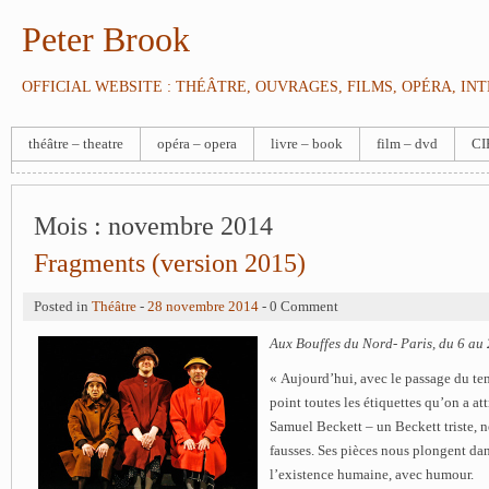
Peter Brook
OFFICIAL WEBSITE : THÉÂTRE, OUVRAGES, FILMS, OPÉRA, IN
théâtre – theatre
opéra – opera
livre – book
film – dvd
CI
Mois :
novembre 2014
Fragments (version 2015)
Posted in
Théâtre
-
28 novembre 2014
- 0 Comment
Aux Bouffes du Nord- Paris, du 6 au
« Aujourd’hui, avec le passage du te
point toutes les étiquettes qu’on a at
Samuel Beckett – un Beckett triste, n
fausses. Ses pièces nous plongent dans
l’existence humaine, avec humour.