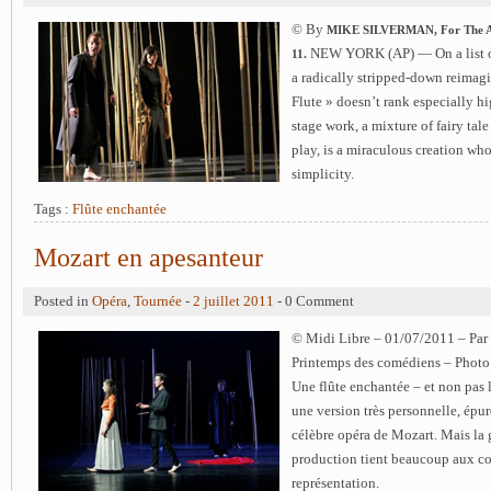
© By
MIKE SILVERMAN, For The Asso
NEW YORK (AP) — On a list of
11.
a radically stripped-down reimag
Flute » doesn’t rank especially hi
stage work, a mixture of fairy ta
play, is a miraculous creation wh
simplicity.
Tags :
Flûte enchantée
Mozart en apesanteur
Posted in
Opéra
,
Tournée
-
2 juillet 2011
- 0 Comment
© Midi Libre – 01/07/2011 – Par
Printemps des comédiens – Phot
Une flûte enchantée – et non pas 
une version très personnelle, épur
célèbre opéra de Mozart. Mais la g
production tient beaucoup aux co
représentation.