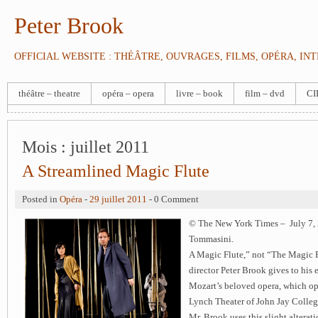
Peter Brook
OFFICIAL WEBSITE : THÉÂTRE, OUVRAGES, FILMS, OPÉRA, IN
théâtre – theatre
opéra – opera
livre – book
film – dvd
CI
Mois :
juillet 2011
A Streamlined Magic Flute
Posted in
Opéra
-
29 juillet 2011
- 0 Comment
© The New York Times – July 7,
Tommasini.
A Magic Flute,” not “The Magic Flu
director Peter Brook gives to his
Mozart’s beloved opera, which op
Lynch Theater of John Jay Colle
Mr. Brook uses this slight alterati