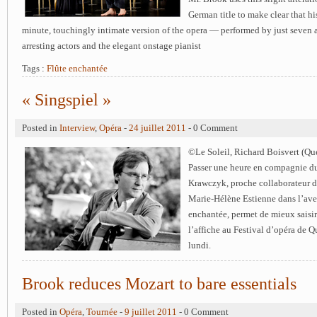
German title to make clear that h
minute, touchingly intimate version of the opera — performed by just seven 
arresting actors and the elegant onstage pianist
Tags :
Flûte enchantée
« Singspiel »
Posted in
Interview
,
Opéra
-
24 juillet 2011
- 0 Comment
©Le Soleil, Richard Boisvert (Qu
Passer une heure en compagnie du
Krawczyk, proche collaborateur d
Marie-Hélène Estienne dans l’ave
enchantée, permet de mieux saisir
l’affiche au Festival d’opéra de 
lundi.
Brook reduces Mozart to bare essentials
Posted in
Opéra
,
Tournée
-
9 juillet 2011
- 0 Comment