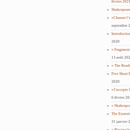
février 202
Shakespear
«Chasser l’
septembre 
Introductio
2020
« Fragments
13 août 20
« The Readi
Five Short 
2020
«J’accepte l
6 février 2
« Shakespe
The Esoteri
31 janvier 
« Playing b