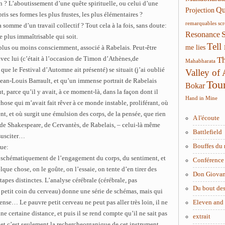
 ? L’aboutissement d’une quête spirituelle, ou celui d’une
Qui
Projection
ris ses formes les plus frustes, les plus élémentaires ?
remarquables
sc
 somme d’un travail collectif ? Tout cela à la fois, sans doute:
Resonance
le plus immaîtrisable qui soit.
Tell
me lies
, plus ou moins consciemment, associé à Rabelais. Peut-être
 avec lui (c’était à l’occasion de Timon d’Athènes,de
Th
Mahabharata
que le Festival d’Automne ait présenté) se situait (j’ai oublié
Valley of
 Jean-Louis Barrault, et qu’un immense portrait de Rabelais
Tou
Bokar
t, parce qu’il y avait, à ce moment-là, dans la façon dont il
Hand in Mine
ose qui m’avait fait rêver à ce monde instable, proliférant, où
nt, et où surgit une émulsion des corps, de la pensée, que rien
A l'écoute
 de Shakespeare, de Cervantès, de Rabelais, – celui-là même
Battlefield
ssusciter…
Bouffes du 
que:
e schématiquement de l’engagement du corps, du sentiment, et
Conférence 
lque chose, on le goûte, on l’essaie, on tente d’en tirer des
Don Giova
apes distinctes. L’analyse cérébrale (cérébrale, pas
Du bout des
un petit coin du cerveau) donne une série de schémas, mais qui
nse… Le pauvre petit cerveau ne peut pas aller très loin, il ne
Eleven and
e certaine distance, et puis il se rend compte qu’il ne sait pas
extrait
 et c’est seulement la rechercheorganique de cet instrument