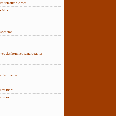
ith remarkable men
r Mesure
uspension
 avec des hommes remarquables
e
e Resonance
 est mort
 est mort
i