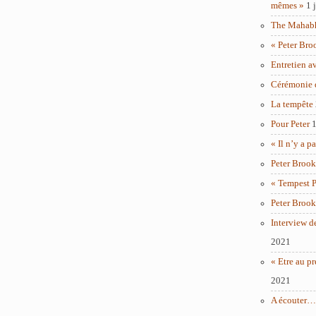
mêmes »
1 
The Mahabha
« Peter Bro
Entretien a
Cérémonie 
La tempête
Pour Peter
1
« Il n’y a p
Peter Brook
« Tempest P
Peter Brook
Interview d
2021
« Etre au pr
2021
A écouter… 