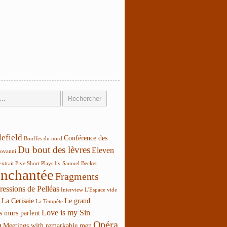
lefield
Conférence des
Bouffes du nord
Du bout des lèvres
Eleven
ovanni
extrait
Five Short Plays by Samuel Becket
enchantée
Fragments
ressions de Pelléas
Interview
L'Espace vide
La Cerisaie
Le grand
La Tempête
Love is my Sin
s murs parlent
Opéra
a
Meetings with remarkable men