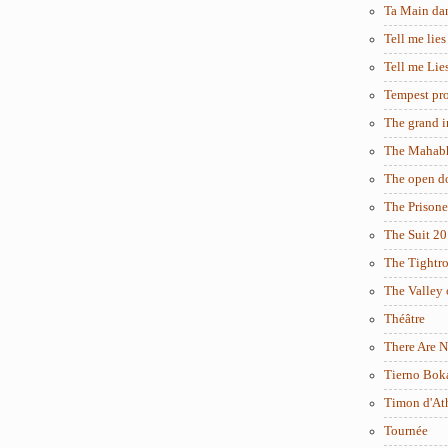
Ta Main da
Tell me lies
Tell me Lie
Tempest pro
The grand i
The Mahabh
The open d
The Prisone
The Suit 2
The Tightr
The Valley 
Théâtre
There Are N
Tierno Bok
Timon d'At
Tournée