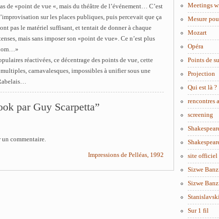
Meetings w
pas de «point de vue «, mais du théâtre de l’événement… C’est
improvisation sur les places publiques, puis percevait que ça
Mesure pou
’ont pas le matériel suffisant, et tentait de donner à chaque
Mozart
tenses, mais sans imposer son «point de vue». Ce n’est plus
Opéra
e nom…»
opulaires réactivées, ce décentrage des points de vue, cette
Points de s
ultiples, carnavalesques, impossibles à unifier sous une
Projection
e Rabelais…
Qui est là ?
rencontres
ook par Guy Scarpetta”
screening
Shakespear
r un commentaire.
Shakespear
Impressions de Pelléas, 1992
site officiel
Sizwe Banzi
Sizwe Banzi
Stanislavsk
Sur 1 fil