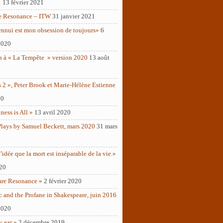
1
13 février 2021
e Resonance – ITW
31 janvier 2021
ennui est mon obsession de toujours»
6
2020
n à « La Tempête » version 2020
13 août
 2 », Peter Brook et Marie-Hélène Estienne
20
ness is All »
13 avril 2020
Plays by Samuel Beckett, mars 2020
31 mars
’idée que la mort est inséparable de la vie.»
020
are Resonance »
2 février 2020
c and the Profane in Shakespeare, juin 2016
2020
y ear »
2 décembre 2019