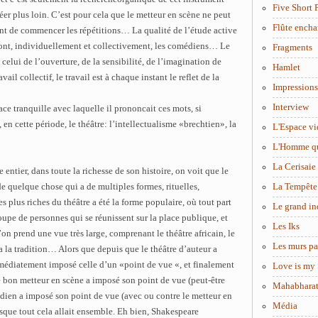
Five Short 
er plus loin. C’est pour cela que le metteur en scène ne peut
Flûte encha
vant de commencer les répétitions… La qualité de l’étude active
 sont, individuellement et collectivement, les comédiens… Le
Fragments
elui de l’ouverture, de la sensibilité, de l’imagination de
Hamlet
vail collectif, le travail est à chaque instant le reflet de la
Impressions
Interview
ace tranquille avec laquelle il prononcait ces mots, si
en cette période, le théâtre: l’intellectualisme «brechtien», la
L'Espace vi
L'Homme q
La Cerisaie
entier, dans toute la richesse de son histoire, on voit que le
e quelque chose qui a de multiples formes, rituelles,
La Tempête
s plus riches du théâtre a été la forme populaire, où tout part
Le grand in
oupe de personnes qui se réunissent sur la place publique, et
Les Iks
on prend une vue très large, comprenant le théâtre africain, le
Les murs pa
ça la tradition… Alors que depuis que le théâtre d’auteur a
médiatement imposé celle d’un «point de vue «, et finalement
Love is my 
e bon metteur en scène a imposé son point de vue (peut-être
Mahabhara
édien a imposé son point de vue (avec ou contre le metteur en
Média
lorsque tout cela allait ensemble. Eh bien, Shakespeare