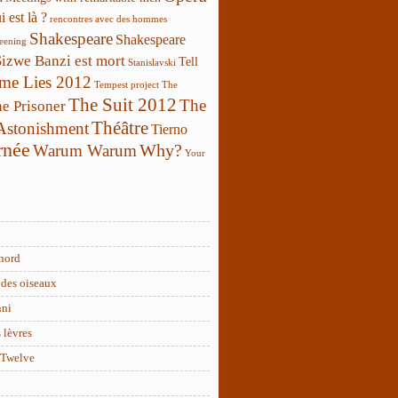
 est là ?
rencontres avec des hommes
Shakespeare
Shakespeare
reening
Sizwe Banzi est mort
Tell
Stanislavski
 me Lies 2012
Tempest project
The
The Suit 2012
The
e Prisoner
Théâtre
 Astonishment
Tierno
rnée
Why?
Warum Warum
Your
nord
des oiseaux
nni
 lèvres
 Twelve