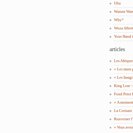
Ubu
Warum Wa
Why?
Woza Albert
Your Hand 
articles
Les Afrique
« Les murs 
« Les Imagi
King Lear 
Fond Peter
« A moment 
La Cerisaie
Renverser l’
« Vous avez