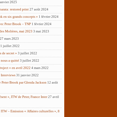
janvier 2025
rata: restored print
27 août 2024
ok en six grands concepts »
1 février 2024
vec Peter Brook – TNP
1 février 2024
des Molières, mai 2023
3 mai 2023
27 mars 2023
1 juillet 2022
as de secret »
3 juillet 2022
 nous a quitté
3 juillet 2022
roject » en avril 2022
4 mars 2022
 Interviews
31 janvier 2022
e Peter Brook par Glenda Jackson
12 août
ésent », ITW de Peter, France Inter
27 avril
ITW – Emission « Affaires culturelles », 8