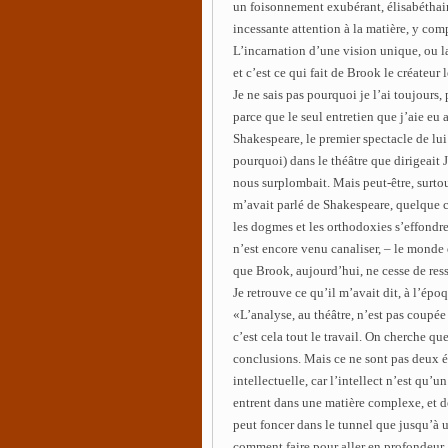
un foisonnement exubérant, élisabéthain
incessante attention à la matière, y comp
L’incarnation d’une vision unique, ou la
et c’est ce qui fait de Brook le créateur 
Je ne sais pas pourquoi je l’ai toujours
parce que le seul entretien que j’aie eu
Shakespeare, le premier spectacle de lui 
pourquoi) dans le théâtre que dirigeait
nous surplombait. Mais peut-être, surtou
m’avait parlé de Shakespeare, quelque ch
les dogmes et les orthodoxies s’effondre
n’est encore venu canaliser, – le monde
que Brook, aujourd’hui, ne cesse de re
Je retrouve ce qu’il m’avait dit, à l’épo
«L’analyse, au théâtre, n’est pas coupé
c’est cela tout le travail. On cherche que
conclusions. Mais ce ne sont pas deux ét
intellectuelle, car l’intellect n’est qu’
entrent dans une matière complexe, et de
peut foncer dans le tunnel que jusqu’à un
comment faire pour aller en profondeur,