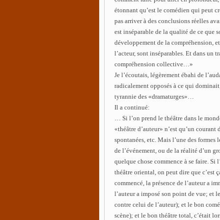
étonnant qu’est le comédien qui peut cré
pas arriver à des conclusions réelles a
est inséparable de la qualité de ce que
développement de la compréhension, et c
l’acteur, sont inséparables. Et dans un tra
compréhension collective…»
Je l’écoutais, légèrement ébahi de l’aud
radicalement opposés à ce qui dominait, 
tyrannie des «dramaturges»…
Il a continué:
… Si l’on prend le théâtre dans le monde 
«théâtre d’auteur» n’est qu’un courant d
spontanées, etc. Mais l’une des formes le
de l’événement, ou de la réalité d’un gr
quelque chose commence à se faire. Si l’
théâtre oriental, on peut dire que c’est 
commencé, la présence de l’auteur a im
l’auteur a imposé son point de vue; et l
contre celui de l’auteur); et le bon com
scène); et le bon théâtre total, c’était 