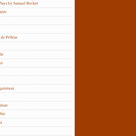
Plays by Samuel Becket
ntée
 de Pelléas
de
ui
quisiteur
rlent
Sin
ta