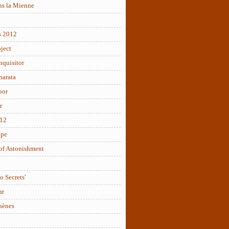
ns la Mienne
s 2012
ject
nquisitor
arata
oor
r
012
ope
of Astonishment
o Secrets'
ar
hènes