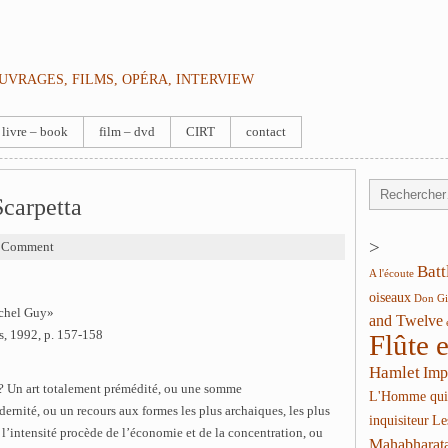
OUVRAGES, FILMS, OPÉRA, INTERVIEW
livre – book
film – dvd
CIRT
contact
Scarpetta
>
0 Comment
Batt
A l'écoute
oiseaux
Don Gi
ichel Guy»
and Twelve
s, 1992, p. 157-158
Flûte 
Hamlet
Imp
 ? Un art totalement prémédité, ou une somme
L'Homme qui
rnité, ou un recours aux formes les plus archaiques, les plus
inquisiteur
Le
’intensité procède de l’économie et de la concentration, ou
Mahabharat