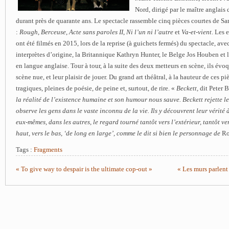
Nord, dirigé par le maître anglais 
durant près de quarante ans. Le spectacle rassemble cinq pièces courtes de S
:
Rough
,
Berceuse
,
Acte sans paroles II
,
Ni l’un ni l’autre
et
Va-et-vient
. Les 
ont été filmés en 2015, lors de la reprise (à guichets fermés) du spectacle, ave
interprètes d’origine, la Britannique Kathryn Hunter, le Belge Jos Houben et
en langue anglaise. Tour à tour, à la suite des deux metteurs en scène, ils évoqu
scène nue, et leur plaisir de jouer. Du grand art théâtral, à la hauteur de ces p
tragiques, pleines de poésie, de peine et, surtout, de rire. «
Beckett,
dit Peter 
la réalité de l’existence humaine et son humour nous sauve. Beckett rejette les
observe les gens dans le vaste inconnu de la vie. Ils y découvrent leur vérité 
eux-mêmes, dans les autres, le regard tourné tantôt vers l’extérieur, tantôt vers
haut, vers le bas, ‘de long en large’, comme le dit si bien le personnage de
Ro
Tags :
Fragments
« To give way to despair is the ultimate cop-out »
« Les murs parlent