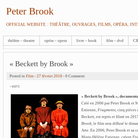
Peter Brook
OFFICIAL WEBSITE : THÉÂTRE, OUVRAGES, FILMS, OPÉRA, IN
théâtre – theatre
opéra – opera
livre – book
film – dvd
CI
« Beckett by Brook »
Posted in
Film
-
27 février 2018
- 0 Comment
>45073.
« Beckett by Brook », documenta
Créé en 2006 par Peter Brook et 
Estienne,
Fragments
, cinq pièces
Beckett, est repris et filmé en 2
Brook
, le film sera diffusé le di
Arte.
En 2006, Peter Brook et sa c
Marie-Hélène Estienne, créent
Fr