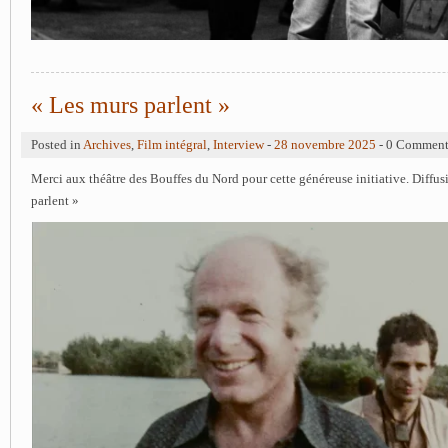
« Les murs parlent »
Posted in
Archives
,
Film intégral
,
Interview
-
28 novembre 2025
- 0 Commen
Merci aux théâtre des Bouffes du Nord pour cette généreuse initiative. Diffus
parlent »