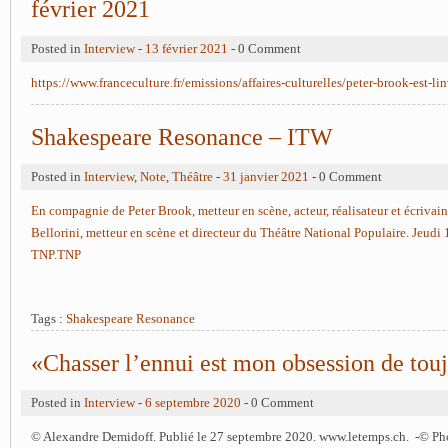
février 2021
Posted in
Interview
-
13 février 2021
- 0 Comment
https://www.franceculture.fr/emissions/affaires-culturelles/peter-brook-est-lin
Shakespeare Resonance – ITW
Posted in
Interview
,
Note
,
Théâtre
-
31 janvier 2021
- 0 Comment
En compagnie de Peter Brook, metteur en scène, acteur, réalisateur et écrivai
Bellorini, metteur en scène et directeur du Théâtre National Populaire. Jeud
TNP.TNP
Tags :
Shakespeare Resonance
«Chasser l’ennui est mon obsession de tou
Posted in
Interview
-
6 septembre 2020
- 0 Comment
© Alexandre Demidoff. Publié le 27 septembre 2020. www.letemps.ch. -© Ph