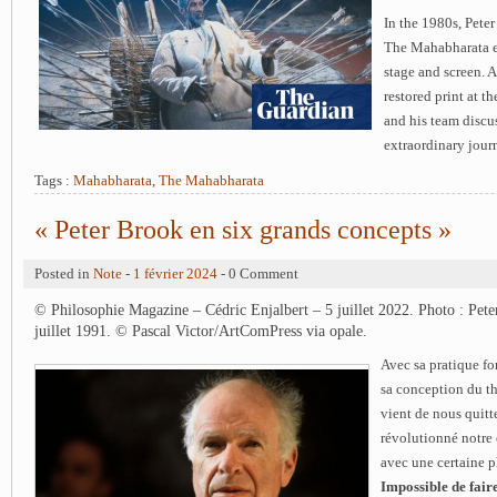
In the 1980s, Peter
The Mahabharata e
stage and screen. A
restored print at th
and his team discu
extraordinary jour
Tags :
Mahabharata
,
The Mahabharata
« Peter Brook en six grands concepts »
Posted in
Note
-
1 février 2024
- 0 Comment
© Philosophie Magazine – Cédric Enjalbert – 5 juillet 2022. Photo : Pet
juillet 1991. © Pascal Victor/ArtComPress via opale.
Avec sa pratique fo
sa conception du th
vient de nous quitte
révolutionné notre
avec une certaine p
Impossible de faire