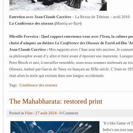
Entretien avec Jean-Claude Carrière
– La Revue de Téhéran – avril 2010
La Conférence des oiseaux (
Mantiq at-Tayr
)
Mireille Ferreira : Quel rapport entretenez-vous avec l’Iran, la culture p
choisi d’adapter au théâtre
La Conférence des Oiseaux
de Farid ad-Din ’At
Jean-Claude Carrière :
Mes rapports avec l’Iran sont très anciens. Je connaissa
sa philosophie avant d’y aller et bien avant d’épouser une iranienne. Lorsq
Peter Brook et moi, à travailler ensemble, nous nous sommes intéressés au te
Oiseaux,
traduit par Garcin de Tassy en français au XIXe siècle. C’était en 197
était alors la seule qui existait dans une langue occidentale.
Tags :
Conférence des oiseaux
The Mahabharata: restored print
Posted in
Film
-
27 août 2024
- 0 Comment
‘It’s like Game of 
India’s ancient sup