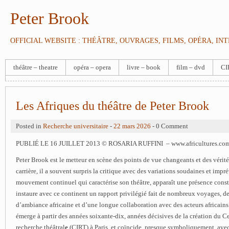
Peter Brook
OFFICIAL WEBSITE : THÉÂTRE, OUVRAGES, FILMS, OPÉRA, IN
théâtre – theatre
opéra – opera
livre – book
film – dvd
CI
Les Afriques du théâtre de Peter Brook
Posted in
Recherche universitaire
-
22 mars 2026
- 0 Comment
PUBLIÉ LE 16 JUILLET 2013 © ROSARIA RUFFINI – www.africultures.co
Peter Brook est le metteur en scène des points de vue changeants et des vérit
carrière, il a souvent surpris la critique avec des variations soudaines et impr
mouvement continuel qui caractérise son théâtre, apparaît une présence const
instaure avec ce continent un rapport privilégié fait de nombreux voyages, d
d’ambiance africaine et d’une longue collaboration avec des acteurs africains
émerge à partir des années soixante-dix, années décisives de la création du Ce
recherche théâtral
e
(CIRT) à Paris, et coïncide, presque symboliquement, ave