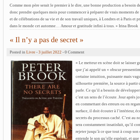
Comme mon père serait le premier à le dire, une bonne production a besoin d
donc prendre quelques mois pour commencer à préparer de vrais moments de p
et de célébrations de sa vie et de son travail uniques, à Londres et à Paris et
dans le monde cet automne… Amour et gratitude infini à tous. » Irina Brook
« Il n’y a pas de secret »
Posted in
Livre
-
3 juillet 2022
- 0 Comment
« Le metteur en scène doit se laisser g
que j’ai appelé un « obscur pressentim
certaine intuition, puissante mais vag
silhouette première, la source à partir 
parle. Ce qu’il a besoin de développer 
c’est un sens de l’écoute. Jour après jo
en commettant des erreurs ou en regard
surface, il doit écouter à l’intérieur,
secrets du processus caché. C’est au n
sera constamment insatisfait, qu’il con
rejeter jusqu’à ce que tout à coup son 
entende le son qu’elle espérait, et que