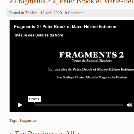
« Fragments 2 », Peter Brook et Marie-Hél
Posted in
Théâtre
-
13 août 2020
- 0 Comment
Tags :
Fragments
« The Readiness is All »