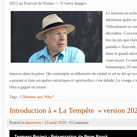
2012 au Festival de Venise. — © Getty Images
Le metteur en scèn
fabuleuse quête a
Villeurbanne ce w
décembre. Convers
fou du jeu qui chéri
paradis.» Souvent
dans le grand salon
vous reçoit. Le me
britannique, 95 ans
laineux dans la pièce. On contemple sa silhouette de cristal et on se dit qu’ave
a poussé si loin ses quêtes artistiques et spirituelles, s’est déridé. Le visage s
bleu a gagné en ironie.
Tags :
L'Homme qui
,
Why?
Introduction à « La Tempête » version 20
Posted in
Interview
-
13 août 2020
- 0 Comment