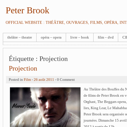
Peter Brook
OFFICIAL WEBSITE : THÉÂTRE, OUVRAGES, FILMS, OPÉRA, IN
théâtre – theatre
opéra – opera
livre – book
film – dvd
CI
Étiquette :
Projection
Projection
Posted in
Film
-
26 août 2011
- 0 Comment
Au Théâtre des Bouffes du N
de films de Peter Brook en v
Orghast, The Beggars opera,
lies, King Lear, Le Mahabha
Peter Brook sera organisée 
journées. Dimanche 15 avril
2012 à partir de 12h