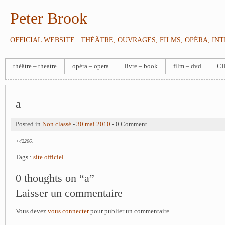
Peter Brook
OFFICIAL WEBSITE : THÉÂTRE, OUVRAGES, FILMS, OPÉRA, IN
théâtre – theatre
opéra – opera
livre – book
film – dvd
CI
a
Posted in
Non classé
-
30 mai 2010
- 0 Comment
>42206.
Tags :
site officiel
0 thoughts on “a”
Laisser un commentaire
Vous devez
vous connecter
pour publier un commentaire.