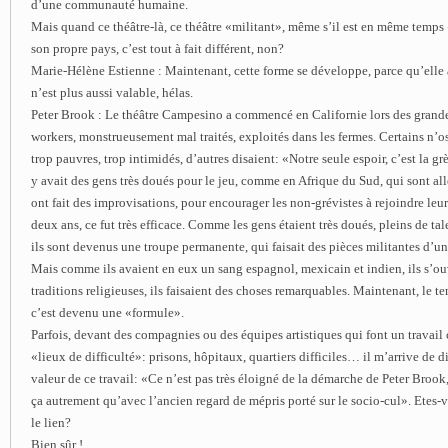
d’une communauté humaine.
Mais quand ce théâtre-là, ce théâtre «militant», même s’il est en même temps
son propre pays, c’est tout à fait différent, non?
Marie-Hélène Estienne : Maintenant, cette forme se développe, parce qu’elle a
n’est plus aussi valable, hélas.
Peter Brook : Le théâtre Campesino a commencé en Californie lors des grande
workers, monstrueusement mal traités, exploités dans les fermes. Certains n’osa
trop pauvres, trop intimidés, d’autres disaient: «Notre seule espoir, c’est la gr
y avait des gens très doués pour le jeu, comme en Afrique du Sud, qui sont al
ont fait des improvisations, pour encourager les non-grévistes à rejoindre le
deux ans, ce fut très efficace. Comme les gens étaient très doués, pleins de ta
ils sont devenus une troupe permanente, qui faisait des pièces militantes d’un
Mais comme ils avaient en eux un sang espagnol, mexicain et indien, ils s’ouv
traditions religieuses, ils faisaient des choses remarquables. Maintenant, le t
c’est devenu une «formule».
Parfois, devant des compagnies ou des équipes artistiques qui font un travai
«lieux de difficulté»: prisons, hôpitaux, quartiers difficiles… il m’arrive de d
valeur de ce travail: «Ce n’est pas très éloigné de la démarche de Peter Brook, 
ça autrement qu’avec l’ancien regard de mépris porté sur le socio-cul». Etes-
le lien?
Bien sûr !