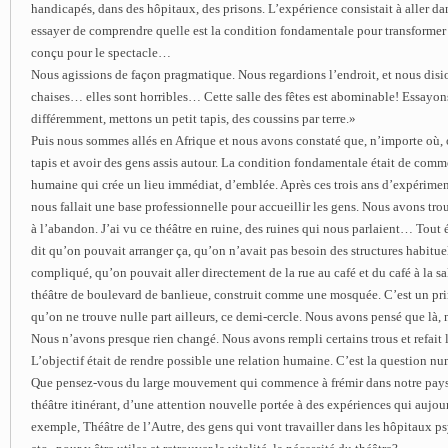
handicapés, dans des hôpitaux, des prisons. L’expérience consistait à aller dan
essayer de comprendre quelle est la condition fondamentale pour transformer 
conçu pour le spectacle…
Nous agissions de façon pragmatique. Nous regardions l’endroit, et nous disio
chaises… elles sont horribles… Cette salle des fêtes est abominable! Essayons
différemment, mettons un petit tapis, des coussins par terre.»
Puis nous sommes allés en Afrique et nous avons constaté que, n’importe où,
tapis et avoir des gens assis autour. La condition fondamentale était de comme
humaine qui crée un lieu immédiat, d’emblée. Après ces trois ans d’expérimen
nous fallait une base professionnelle pour accueillir les gens. Nous avons tro
à l’abandon. J’ai vu ce théâtre en ruine, des ruines qui nous parlaient… Tout é
dit qu’on pouvait arranger ça, qu’on n’avait pas besoin des structures habitue
compliqué, qu’on pouvait aller directement de la rue au café et du café à la sa
théâtre de boulevard de banlieue, construit comme une mosquée. C’est un pri
qu’on ne trouve nulle part ailleurs, ce demi-cercle. Nous avons pensé que là,
Nous n’avons presque rien changé. Nous avons rempli certains trous et refait l
L’objectif était de rendre possible une relation humaine. C’est la question n
Que pensez-vous du large mouvement qui commence à frémir dans notre pays,
théâtre itinérant, d’une attention nouvelle portée à des expériences qui aujou
exemple, Théâtre de l’Autre, des gens qui vont travailler dans les hôpitaux ps