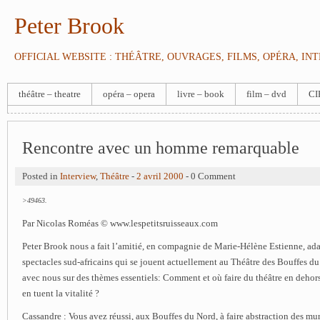
Peter Brook
OFFICIAL WEBSITE : THÉÂTRE, OUVRAGES, FILMS, OPÉRA, IN
théâtre – theatre
opéra – opera
livre – book
film – dvd
CI
Rencontre avec un homme remarquable
Posted in
Interview
,
Théâtre
-
2 avril 2000
- 0 Comment
>49463.
Par Nicolas Roméas © www.lespetitsruisseaux.com
Peter Brook nous a fait l’amitié, en compagnie de Marie-Hélène Estienne, adap
spectacles sud-africains qui se jouent actuellement au Théâtre des Bouffes du
avec nous sur des thèmes essentiels: Comment et où faire du théâtre en dehors
en tuent la vitalité ?
Cassandre : Vous avez réussi, aux Bouffes du Nord, à faire abstraction des mur