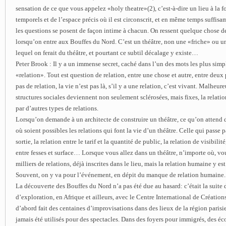
sensation de ce que vous appelez «holy theatre»(2), c’est-à-dire un lieu à la f
temporels et de l’espace précis où il est circonscrit, et en même temps suffis
les questions se posent de façon intime à chacun. On ressent quelque chose de 
lorsqu’on entre aux Bouffes du Nord. C’est un théâtre, non une «friche» ou un
lequel on ferait du théâtre, et pourtant ce subtil décalage y existe…
Peter Brook : Il y a un immense secret, caché dans l’un des mots les plus simp
«relation». Tout est question de relation, entre une chose et autre, entre deu
pas de relation, la vie n’est pas là, s’il y a une relation, c’est vivant. Malheu
structures sociales deviennent non seulement sclérosées, mais fixes, la relat
par d’autres types de relations.
Lorsqu’on demande à un architecte de construire un théâtre, ce qu’on attend d
où soient possibles les relations qui font la vie d’un théâtre. Celle qui passe p
sortie, la relation entre le tarif et la quantité de public, la relation de visibilit
entre fesses et surface… Lorsque vous allez dans un théâtre, n’importe où, v
milliers de relations, déjà inscrites dans le lieu, mais la relation humaine y est
Souvent, on y va pour l’événement, en dépit du manque de relation humaine.
La découverte des Bouffes du Nord n’a pas été due au hasard: c’était la suite d
d’exploration, en Afrique et ailleurs, avec le Centre International de Créatio
d’abord fait des centaines d’improvisations dans des lieux de la région paris
jamais été utilisés pour des spectacles. Dans des foyers pour immigrés, des éc