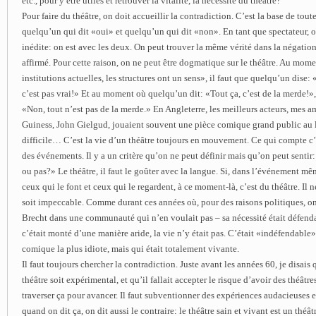
etc., pour y être utiles et retrouver la vitalité, la nécessité du théâtre?
Pour faire du théâtre, on doit accueillir la contradiction. C’est la base de tout
quelqu’un qui dit «oui» et quelqu’un qui dit «non». En tant que spectateur, o
inédite: on est avec les deux. On peut trouver la même vérité dans la négation
affirmé. Pour cette raison, on ne peut être dogmatique sur le théâtre. Au mome
institutions actuelles, les structures ont un sens», il faut que quelqu’un dise:
c’est pas vrai!» Et au moment où quelqu’un dit: «Tout ça, c’est de la merde!», i
«Non, tout n’est pas de la merde.» En Angleterre, les meilleurs acteurs, mes a
Guiness, John Gielgud, jouaient souvent une pièce comique grand public au
difficile… C’est la vie d’un théâtre toujours en mouvement. Ce qui compte c’es
des événements. Il y a un critère qu’on ne peut définir mais qu’on peut sentir: 
ou pas?» Le théâtre, il faut le goûter avec la langue. Si, dans l’événement mêm
ceux qui le font et ceux qui le regardent, à ce moment-là, c’est du théâtre. Il n
soit impeccable. Comme durant ces années où, pour des raisons politiques, o
Brecht dans une communauté qui n’en voulait pas – sa nécessité était défenda
c’était monté d’une manière aride, la vie n’y était pas. C’était «indéfendable»
comique la plus idiote, mais qui était totalement vivante.
Il faut toujours chercher la contradiction. Juste avant les années 60, je disais q
théâtre soit expérimental, et qu’il fallait accepter le risque d’avoir des théâtres
traverser ça pour avancer. Il faut subventionner des expériences audacieuses 
quand on dit ça, on dit aussi le contraire: le théâtre sain et vivant est un théâ