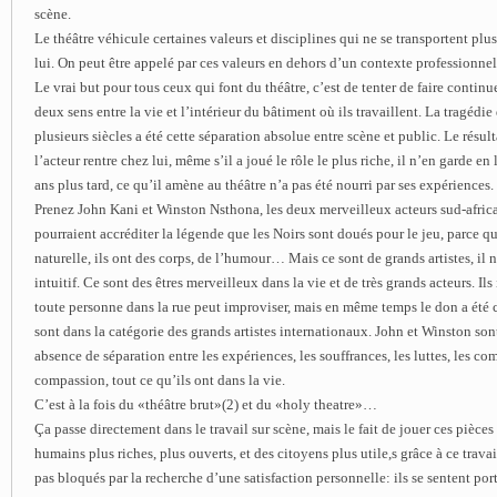
scène.
Le théâtre véhicule certaines valeurs et disciplines qui ne se transportent pl
lui. On peut être appelé par ces valeurs en dehors d’un contexte professionn
Le vrai but pour tous ceux qui font du théâtre, c’est de tenter de faire continu
deux sens entre la vie et l’intérieur du bâtiment où ils travaillent. La tragédi
plusieurs siècles a été cette séparation absolue entre scène et public. Le résult
l’acteur rentre chez lui, même s’il a joué le rôle le plus riche, il n’en garde en
ans plus tard, ce qu’il amène au théâtre n’a pas été nourri par ses expériences.
Prenez John Kani et Winston Nsthona, les deux merveilleux acteurs sud-africa
pourraient accréditer la légende que les Noirs sont doués pour le jeu, parce q
naturelle, ils ont des corps, de l’humour… Mais ce sont de grands artistes, il ne
intuitif. Ce sont des êtres merveilleux dans la vie et de très grands acteurs. 
toute personne dans la rue peut improviser, mais en même temps le don a été c
sont dans la catégorie des grands artistes internationaux. John et Winston son
absence de séparation entre les expériences, les souffrances, les luttes, les com
compassion, tout ce qu’ils ont dans la vie.
C’est à la fois du «théâtre brut»(2) et du «holy theatre»…
Ça passe directement dans le travail sur scène, mais le fait de jouer ces pièces 
humains plus riches, plus ouverts, et des citoyens plus utile,s grâce à ce travail 
pas bloqués par la recherche d’une satisfaction personnelle: ils se sentent por