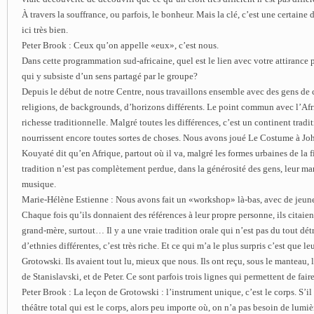
À travers la souffrance, ou parfois, le bonheur. Mais la clé, c’est une certaine
ici très bien.
Peter Brook : Ceux qu’on appelle «eux», c’est nous.
Dans cette programmation sud-africaine, quel est le lien avec votre attirance 
qui y subsiste d’un sens partagé par le groupe?
Depuis le début de notre Centre, nous travaillons ensemble avec des gens de c
religions, de backgrounds, d’horizons différents. Le point commun avec l’Afr
richesse traditionnelle. Malgré toutes les différences, c’est un continent tradit
nourrissent encore toutes sortes de choses. Nous avons joué Le Costume à Jo
Kouyaté dit qu’en Afrique, partout où il va, malgré les formes urbaines de la 
tradition n’est pas complètement perdue, dans la générosité des gens, leur man
musique.
Marie-Hélène Estienne : Nous avons fait un «workshop» là-bas, avec de jeune
Chaque fois qu’ils donnaient des références à leur propre personne, ils citaien
grand-mère, surtout… Il y a une vraie tradition orale qui n’est pas du tout détr
d’ethnies différentes, c’est très riche. Et ce qui m’a le plus surpris c’est que leu
Grotowski. Ils avaient tout lu, mieux que nous. Ils ont reçu, sous le manteau, 
de Stanislavski, et de Peter. Ce sont parfois trois lignes qui permettent de faire
Peter Brook : La leçon de Grotowski : l’instrument unique, c’est le corps. S’il 
théâtre total qui est le corps, alors peu importe où, on n’a pas besoin de lumi