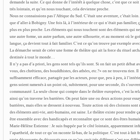
demande la suite. Ce qui donne de l’intérêt à quelque chose, c’est que ce soit 
très lointain, et qu’en nous touchant, cela devienne proche.
Nous ne connaissions pas l’Afrique du Sud. C’était une aventure, c’était loin.
que d’aller à Bobigny. Une fois là, à l’intérieur de ce qui n’était pas familier,
plus en plus proche. Les éléments qui nous touchent sont des éléments qui ne 
une autre forme, un autre parfum, une autre silhouette, et au moment où le goû
langue, ça devient tout à fait familier. C’est ce qu’on trouve par exemple av
La démarche serait de créer une forme de théâtre qui ait la force du rituel arch
destinée à tout le monde…
Il n’y a pas d’a priori, les gens sont tels qu’ils sont. Si on fait un petit débat a
vous, des chrétiens, des bouddhistes, des athées, etc.?» on ne trouvera rien. Il
suffisamment efficace, partagée par les acteurs, pour que, peu à peu, à l’intéri
gens soient ramenés à un point où, subitement, pour une seconde, ils s’ouvr
communauté. La seule chose qui compte dans le théâtre européen, c’est la rel
ainsi qu’on traverse les barrières. On peut faire une ou deux actions pour ess
barrières, mais elles se dressent à nouveau. Toute action où des cloisons son
des éléments anti-vie, anti-humains, est saine. Le théâtre existe pour rendre ç
être ensemble avec des handicapés et reconnaître que ce sont des êtres humains
Marie-Hélène Estienne : Je suis frappée par le côté lointain, apparemment inf
l’apartheid, de tout ce qu’on raconte là-bas, de la politique. C’est tout à fait 
vraie découverte de découvrir que ce qu’un croit très différent n’est pas différ