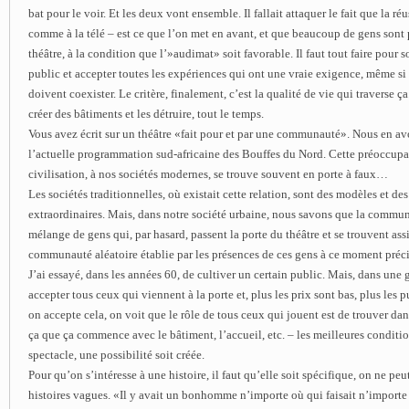
bat pour le voir. Et les deux vont ensemble. Il fallait attaquer le fait que la r
comme à la télé – est ce que l’on met en avant, et que beaucoup de gens sont p
théâtre, à la condition que l’»audimat» soit favorable. Il faut tout faire pour 
public et accepter toutes les expériences qui ont une vraie exigence, même si
doivent coexister. Le critère, finalement, c’est la qualité de vie qui traverse ça
créer des bâtiments et les détruire, tout le temps.
Vous avez écrit sur un théâtre «fait pour et par une communauté». Nous en a
l’actuelle programmation sud-africaine des Bouffes du Nord. Cette préoccupa
civilisation, à nos sociétés modernes, se trouve souvent en porte à faux…
Les sociétés traditionnelles, où existait cette relation, sont des modèles et d
extraordinaires. Mais, dans notre société urbaine, nous savons que la commun
mélange de gens qui, par hasard, passent la porte du théâtre et se trouvent as
communauté aléatoire établie par les présences de ces gens à ce moment préci
J’ai essayé, dans les années 60, de cultiver un certain public. Mais, dans une g
accepter tous ceux qui viennent à la porte et, plus les prix sont bas, plus les 
on accepte cela, on voit que le rôle de tous ceux qui jouent est de trouver da
ça que ça commence avec le bâtiment, l’accueil, etc. – les meilleures conditi
spectacle, une possibilité soit créée.
Pour qu’on s’intéresse à une histoire, il faut qu’elle soit spécifique, on ne peu
histoires vagues. «Il y avait un bonhomme n’importe où qui faisait n’import